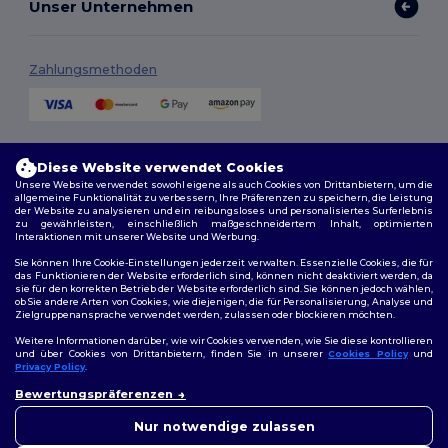
Unser Unternehmen
Zahlungsmethoden
Versandmethoden
Diese Website verwendet Cookies
Unsere Website verwendet sowohl eigene als auch Cookies von Drittanbietern, um die
allgemeine Funktionalität zu verbessern, Ihre Präferenzen zu speichern, die Leistung
der Website zu analysieren und ein reibungsloses und personalisiertes Surferlebnis
zu gewährleisten, einschließlich maßgeschneidertem Inhalt, optimierten
Interaktionen mit unserer Website und Werbung.
Sie können Ihre Cookie-Einstellungen jederzeit verwalten. Essenzielle Cookies, die für
das Funktionieren der Website erforderlich sind, können nicht deaktiviert werden, da
sie für den korrekten Betrieb der Website erforderlich sind. Sie können jedoch wählen,
Folge uns
ob Sie andere Arten von Cookies, wie diejenigen, die für Personalisierung, Analyse und
Zielgruppenansprache verwendet werden, zulassen oder blockieren möchten.
Weitere Informationen darüber, wie wir Cookies verwenden, wie Sie diese kontrollieren
und über Cookies von Drittanbietern, finden Sie in unserer
Cookies Policy
und
Privacy Policy
.
2026. Alle Rechte vorbehalten
👋
Hallo
Allgemeine Geschäftsbedingungen
|
Personalisierungsrichtlinien
|
Bewertungspräferenzen
Wenn Sie Fragen oder
Datenschutzbestimmungen
|
Cookie-Richtlinie
|
Site Map
Bedenken haben, können Sie
Nur notwendige zulassen
uns jederzeit kontaktieren.