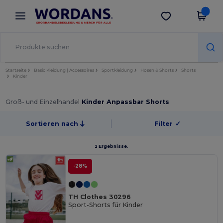
×
Wordans App
App holen
Bessere Preise in der App!
Startseite
Basic Kleidung | Accessoires
Sportkleidung
Hosen & Shorts
Shorts
Kinder
Groß- und Einzelhandel
Kinder Anpassbar Shorts
Sortieren nach
Filter
✓
2 Ergebnisse.
-28%
TH Clothes 30296
Sport-Shorts für Kinder