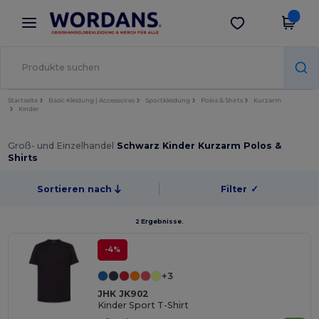
×
Wordans App
App holen
Bessere Preise in der App!
Startseite
Basic Kleidung | Accessoires
Sportkleidung
Polos & Shirts
Kurzarm
Kinder
Groß- und Einzelhandel
Schwarz Kinder Kurzarm Polos &
Shirts
Sortieren nach
Filter
✓
2 Ergebnisse.
-4%
+3
JHK JK902
Kinder Sport T-Shirt