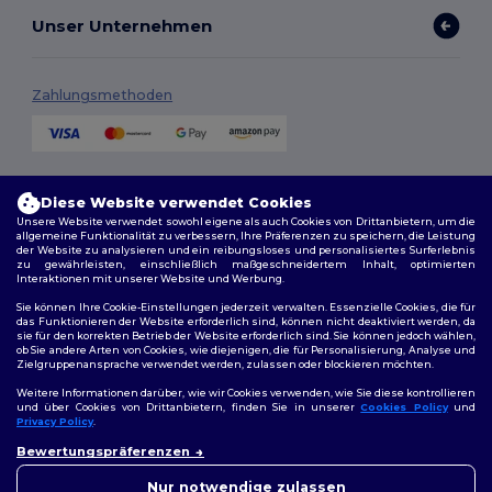
Unser Unternehmen
Zahlungsmethoden
Versandmethoden
Diese Website verwendet Cookies
Unsere Website verwendet sowohl eigene als auch Cookies von Drittanbietern, um die
allgemeine Funktionalität zu verbessern, Ihre Präferenzen zu speichern, die Leistung
der Website zu analysieren und ein reibungsloses und personalisiertes Surferlebnis
zu gewährleisten, einschließlich maßgeschneidertem Inhalt, optimierten
Interaktionen mit unserer Website und Werbung.
Sie können Ihre Cookie-Einstellungen jederzeit verwalten. Essenzielle Cookies, die für
das Funktionieren der Website erforderlich sind, können nicht deaktiviert werden, da
sie für den korrekten Betrieb der Website erforderlich sind. Sie können jedoch wählen,
Folge uns
ob Sie andere Arten von Cookies, wie diejenigen, die für Personalisierung, Analyse und
Zielgruppenansprache verwendet werden, zulassen oder blockieren möchten.
Weitere Informationen darüber, wie wir Cookies verwenden, wie Sie diese kontrollieren
und über Cookies von Drittanbietern, finden Sie in unserer
Cookies Policy
und
Privacy Policy
.
2026. Alle Rechte vorbehalten
👋
Hallo
Allgemeine Geschäftsbedingungen
|
Personalisierungsrichtlinien
|
Bewertungspräferenzen
Wenn Sie Fragen oder
Datenschutzbestimmungen
|
Cookie-Richtlinie
|
Site Map
Bedenken haben, können Sie
Nur notwendige zulassen