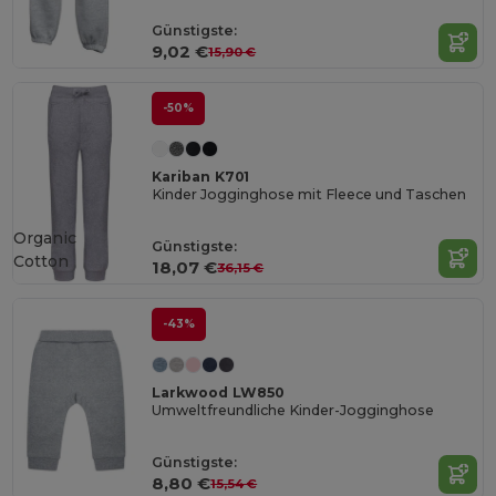
Günstigste:
9,02 €
15,90 €
-50%
Kariban K701
Kinder Jogginghose mit Fleece und Taschen
Organic
Günstigste:
Cotton
18,07 €
36,15 €
-43%
Larkwood LW850
Umweltfreundliche Kinder-Jogginghose
Günstigste:
8,80 €
15,54 €