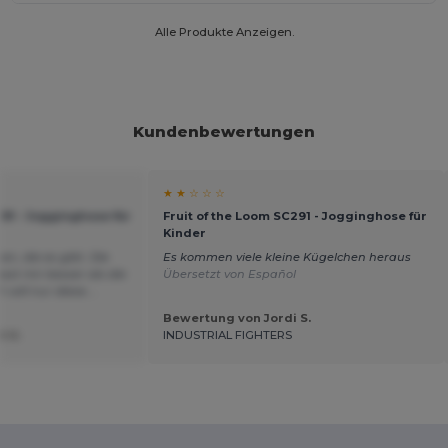
Alle Produkte Anzeigen.
Kundenbewertungen
★ ★ ☆ ☆ ☆
291 - Jogginghose für
Fruit of the Loom SC291 - Jogginghose für
Kinder
n, die es gibt. Die
Es kommen viele kleine Kügelchen heraus
st mir besser als die
Übersetzt von Español
will nur diese....
Bewertung von Jordi S.
t U.
INDUSTRIAL FIGHTERS