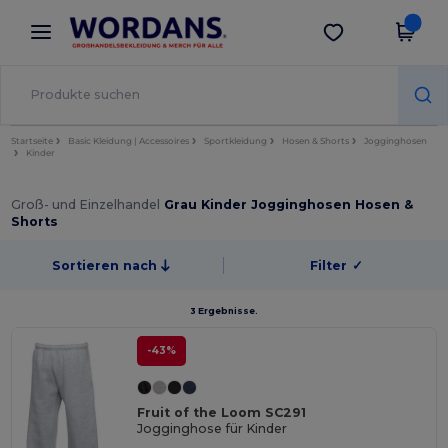
×
Wordans App
App holen
Bessere Preise in der App!
Startseite
Basic Kleidung | Accessoires
Sportkleidung
Hosen & Shorts
Jogginghosen
Kinder
Groß- und Einzelhandel
Grau Kinder Jogginghosen Hosen &
Shorts
Sortieren nach
Filter
✓
3 Ergebnisse.
-43%
Fruit of the Loom SC291
Jogginghose für Kinder