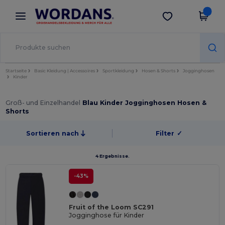
×
Wordans App
App holen
Bessere Preise in der App!
Startseite
Basic Kleidung | Accessoires
Sportkleidung
Hosen & Shorts
Jogginghosen
Kinder
Groß- und Einzelhandel
Blau Kinder Jogginghosen Hosen &
Shorts
Sortieren nach
Filter
✓
4 Ergebnisse.
-43%
Fruit of the Loom SC291
Jogginghose für Kinder