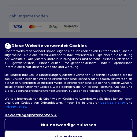
Zahlungsmethoden
Versandmethoden
Diese Website verwendet Cookies
Unsere Website verwendet sowohl eigene als auch Cookies von Drittanbietern, um die
allgemeine Funktionalität zu verbessern, Ihre Präferenzen zu speichern, die Leistung
der Website zu analysieren und ein reibungsloses und personalisiertes Surferlebnis
zu gewährleisten, einschließlich maßgeschneidertem Inhalt, optimierten
Interaktionen mit unserer Website und Werbung.
Sie können Ihre Cookie-Einstellungen jederzeit verwalten. Essenzielle Cookies, die für
das Funktionieren der Website erforderlich sind, können nicht deaktiviert werden, da
sie für den korrekten Betrieb der Website erforderlich sind. Sie können jedoch wählen,
Folge uns
ob Sie andere Arten von Cookies, wie diejenigen, die für Personalisierung, Analyse und
Zielgruppenansprache verwendet werden, zulassen oder blockieren möchten.
Weitere Informationen darüber, wie wir Cookies verwenden, wie Sie diese kontrollieren
und über Cookies von Drittanbietern, finden Sie in unserer
Cookies Policy
und
Privacy Policy
.
2026. Alle Rechte vorbehalten
👋
Hallo
Bewertungspräferenzen
Allgemeine Geschäftsbedingungen
|
Personalisierungsrichtlinien
|
Wenn Sie Fragen oder
Datenschutzbestimmungen
|
Cookie-Richtlinie
|
Site Map
Bedenken haben, können Sie
Nur notwendige zulassen
uns jederzeit kontaktieren.
Unser Chatbot ist hier, um