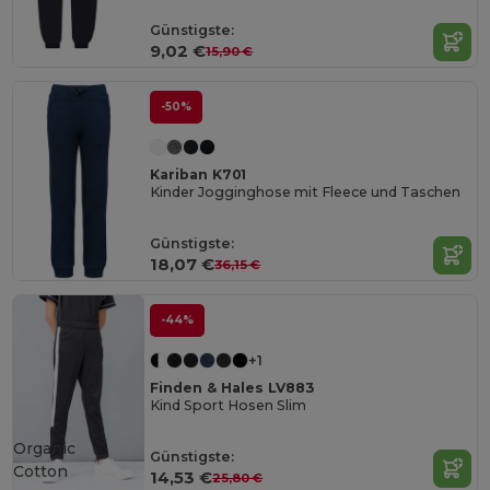
Günstigste:
9,02 €
15,90 €
-50%
Kariban K701
Kinder Jogginghose mit Fleece und Taschen
Günstigste:
18,07 €
36,15 €
-44%
+1
Finden & Hales LV883
Kind Sport Hosen Slim
Organic
Günstigste:
Cotton
14,53 €
25,80 €