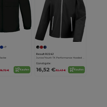
Jetzt konfigurieren!
+7
Result R224J
 Jacke
Junior/Youth TX Performance Hooded Soft Shell Jacke
Günstigste:
16,52 €
Kaufen
Kaufen
16,72 €
32,43 €