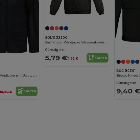
SOL'S 32300
Surf Kinder Windjacke Wasserabweisend
Günstigste:
5,79 €
Kaufen
11,72 €
B&C BC301
Kinder Outdoor Windjacke mit Verstaubarer Kapuze
Sirocco Kinder
Günstigste:
€
9,40 €
Kaufen
18,70 €