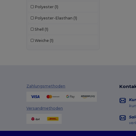
Polyester
(1)
Polyester-Elasthan
(1)
Shell
(1)
Weiche
(1)
Kontak
Zahlungsmethoden
Ku
ku
Versandmethoden
Sal
ver
Hot