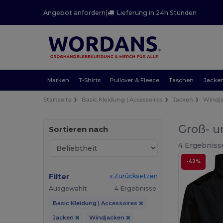
Angebot anfordern
|
Lieferung in 24h Stunden
Marken
T-Shirts
Pullover & Fleece
Taschen
Jacke
Startseite
Basic Kleidung | Accessoires
Jacken
Windj
Groß- u
Sortieren nach
4 Ergebniss
-42%
Filter
« Zurücksetzen
Ausgewählt
4 Ergebnisse.
Basic Kleidung | Accessoires
Jacken
Windjacken