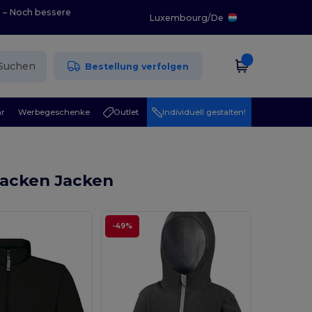
0 – Noch bessere
Luxembourg
/
De
Suchen
Bestellung verfolgen
r
Werbegeschenke
Outlet
Individuell gestalten!
jacken Jacken
-49%