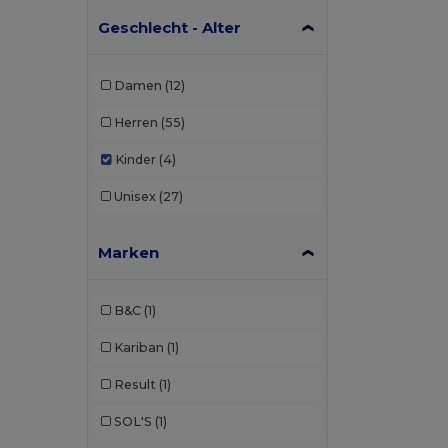
Geschlecht - Alter
Damen
(12)
Herren
(55)
Kinder
(4)
Unisex
(27)
Marken
B&C
(1)
Kariban
(1)
Result
(1)
SOL'S
(1)