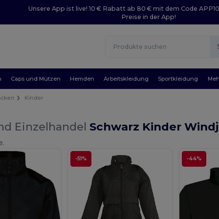
Unsere App ist live! 10 € Rabatt ab 80 € mit dem Code APP1
Preise in der App!
n
Caps und Mützen
Hemden
Arbeitskleidung
Sportkleidung
Meh
acken
Kinder
nd Einzelhandel
Schwarz Kinder Wind
e.
-51%
-44%