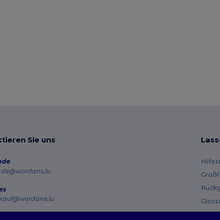
tieren Sie uns
Lass
nde
Hilfe
nde@wordans.lu
Großh
Rückg
es
kauf@wordans.lu
Gloss
Vers
line