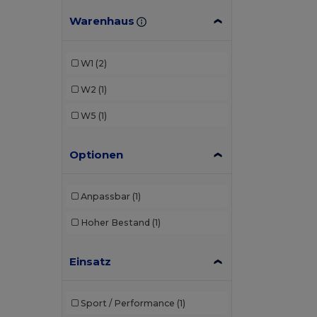
Warenhaus
W1
(2)
W2
(1)
W5
(1)
Optionen
Anpassbar
(1)
Hoher Bestand
(1)
Einsatz
Sport / Performance
(1)