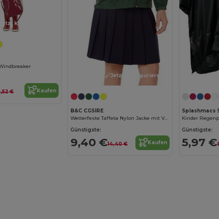
Jetzt konfigurieren!
r Windbreaker
Jetzt konfigurieren!
Kaufen
5,52 €
B&C CGSIRE
Splashmacs 
Wetterfeste Taffeta Nylon Jacke mit Verstaubarer Kapuze
Günstigste:
Günstigste:
9,40 €
5,97 €
Kaufen
14,40 €