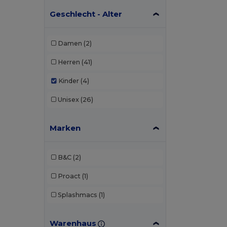
Geschlecht - Alter
Damen
(2)
Herren
(41)
Kinder
(4)
Unisex
(26)
Marken
B&C
(2)
Proact
(1)
Splashmacs
(1)
Warenhaus