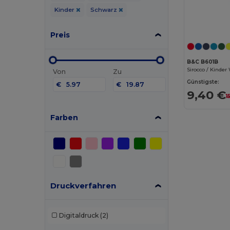
Kinder
Schwarz
Preis
B&C B601B
Sirocco / Kinde
Von
Zu
Günstigste:
€
€
9,40 €
1
Farben
Druckverfahren
Digitaldruck
(2)