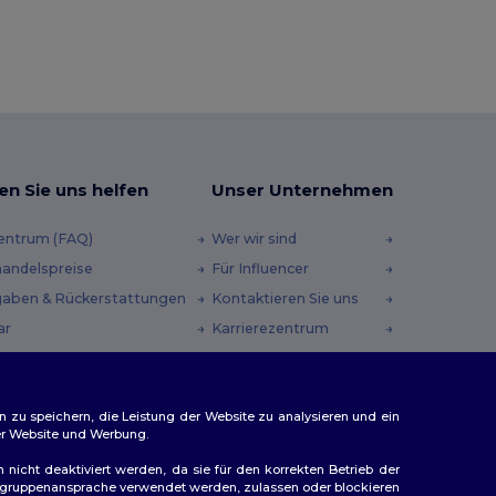
en Sie uns helfen
Unser Unternehmen
zentrum (FAQ)
Wer wir sind
andelspreise
Für Influencer
aben & Rückerstattungen
Kontaktieren Sie uns
ar
Karrierezentrum
andmethoden
heincodes
n zu speichern, die Leistung der Website zu analysieren und ein
rer Website und Werbung.
n nicht deaktiviert werden, da sie für den korrekten Betrieb der
Zielgruppenansprache verwendet werden, zulassen oder blockieren