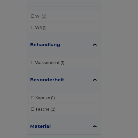
W1
(3)
W5
(1)
Behandlung
Wasserdicht
(1)
Besonderheit
Kapuze
(1)
Tasche
(2)
Material