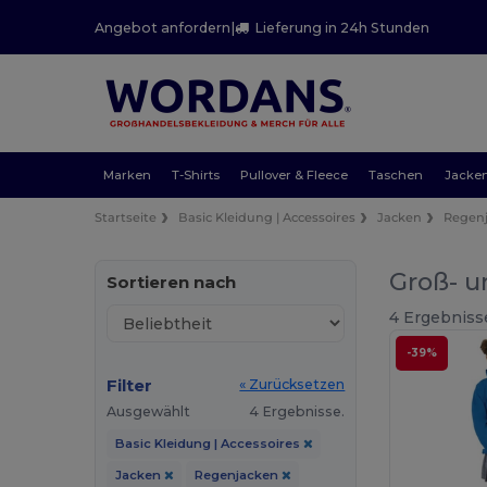
Angebot anfordern
|
Lieferung in 24h Stunden
Marken
T-Shirts
Pullover & Fleece
Taschen
Jacke
Startseite
Basic Kleidung | Accessoires
Jacken
Regen
Groß- u
Sortieren nach
4 Ergebniss
-39%
Filter
« Zurücksetzen
Ausgewählt
4 Ergebnisse.
Basic Kleidung | Accessoires
Jacken
Regenjacken