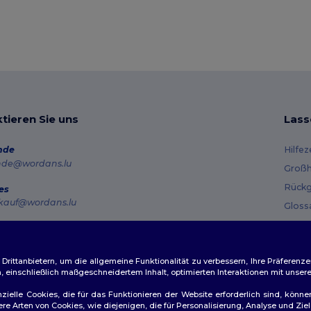
tieren Sie uns
Lass
nde
Hilfe
nde@wordans.lu
Großh
Rückg
es
kauf@wordans.lu
Gloss
Vers
line
 6819 6989151
Gutsc
tag – Donnerstag: 10:00–13:00 & 14:00–17:30 Freitag: 10:00–14:00
ittanbietern, um die allgemeine Funktionalität zu verbessern, Ihre Präferenze
n, einschließlich maßgeschneidertem Inhalt, optimierten Interaktionen mit unse
ftragsverfolgung
zielle Cookies, die für das Funktionieren der Website erforderlich sind, könne
dere Arten von Cookies, wie diejenigen, die für Personalisierung, Analyse und 