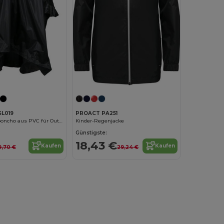
SL019
PROACT PA251
Kinder Regenponcho aus PVC für Outdoor-Abenteuer
Kinder-Regenjacke
Günstigste:
18,43 €
Kaufen
Kaufen
9,70 €
29,24 €