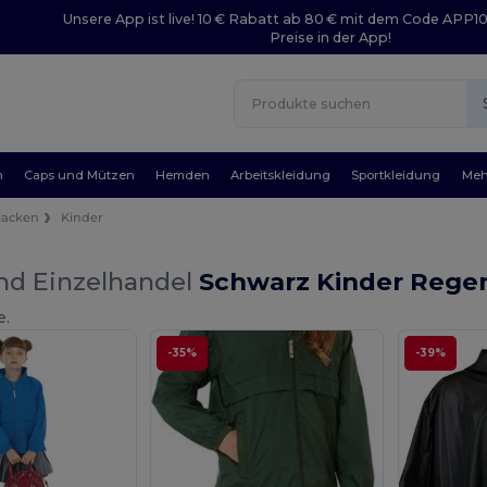
Unsere App ist live! 10 € Rabatt ab 80 € mit dem Code APP1
Preise in der App!
n
Caps und Mützen
Hemden
Arbeitskleidung
Sportkleidung
Meh
jacken
Kinder
nd Einzelhandel
Schwarz Kinder Rege
e.
-35%
-39%