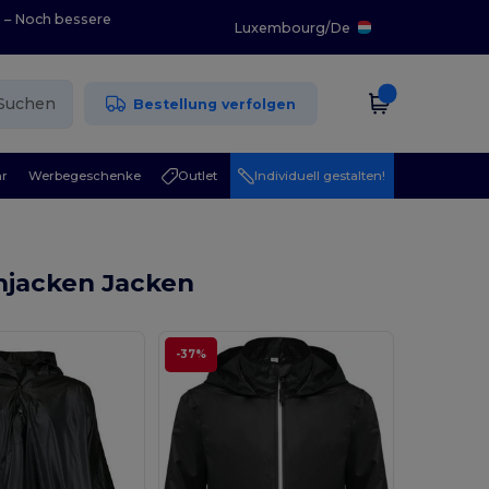
0 – Noch bessere
Luxembourg
/
De
Suchen
Bestellung verfolgen
r
Werbegeschenke
Outlet
Individuell gestalten!
njacken Jacken
-37%