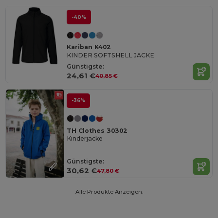
-40%
Kariban K402
KINDER SOFTSHELL JACKE
Günstigste:
24,61 €
40,85 €
-36%
TH Clothes 30302
Kinderjacke
Günstigste:
30,62 €
47,80 €
Alle Produkte Anzeigen.