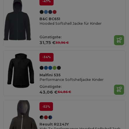
-47%
B&C BC651
Hooded Softshell Jacke für Kinder
Günstigste:
31,75 €
59,96 €
-34%
Malfini 535
Performance Softshelljacke Kinder
Günstigste:
43,06 €
64,86 €
-52%
Result R224JY
Kids Tx Performance Hooded Softshell Jacket