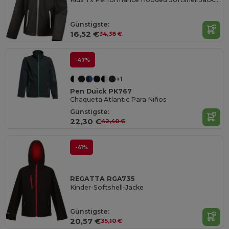
Günstigste:
16,52 €
34,38 €
-47%
+1
Pen Duick PK767
Chaqueta Atlantic Para Niños
Günstigste:
22,30 €
42,40 €
-41%
REGATTA RGA735
Kinder-Softshell-Jacke
Günstigste:
20,57 €
35,10 €