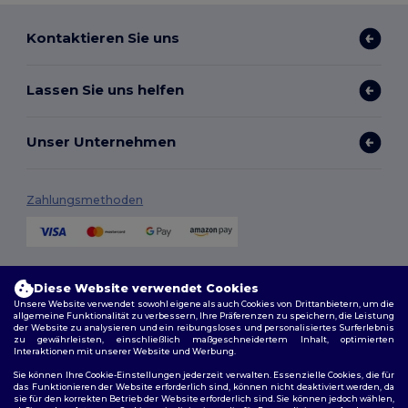
Kontaktieren Sie uns
Lassen Sie uns helfen
Unser Unternehmen
Zahlungsmethoden
Versandmethoden
Diese Website verwendet Cookies
Unsere Website verwendet sowohl eigene als auch Cookies von Drittanbietern, um die
allgemeine Funktionalität zu verbessern, Ihre Präferenzen zu speichern, die Leistung
der Website zu analysieren und ein reibungsloses und personalisiertes Surferlebnis
zu gewährleisten, einschließlich maßgeschneidertem Inhalt, optimierten
Interaktionen mit unserer Website und Werbung.
Sie können Ihre Cookie-Einstellungen jederzeit verwalten. Essenzielle Cookies, die für
das Funktionieren der Website erforderlich sind, können nicht deaktiviert werden, da
sie für den korrekten Betrieb der Website erforderlich sind. Sie können jedoch wählen,
Folge uns