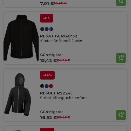
7,01 €
18,46 €
-41%
REGATTA RGA732
Kinder-Softshell-Jacke
Günstigste:
15,42 €
26,30 €
-44%
RESULT RS224J
Softshell capuche enfant
Günstigste:
16,52 €
29,50 €