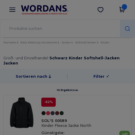
×
Wordans App
App holen
Bessere Preise in der App!
Startseite
Basic Kleidung | Accessoires
Jacken
Softshell-Jacken
Kinder
Groß- und Einzelhandel
Schwarz Kinder Softshell-Jacken
Jacken
Sortieren nach
Filter
✓
10 Ergebnisse.
-62%
SOL'S 00589
Kinder Fleece Jacke North
Günstigste: