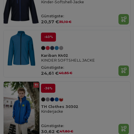
Kinder-Softshell-Jacke
Günstigste:
20,57 €
35,10 €
-40%
Kariban K402
KINDER SOFTSHELL JACKE
Günstigste:
24,61 €
40,85 €
-36%
TH Clothes 30302
Kinderjacke
Günstigste:
30,62 €
47,80 €