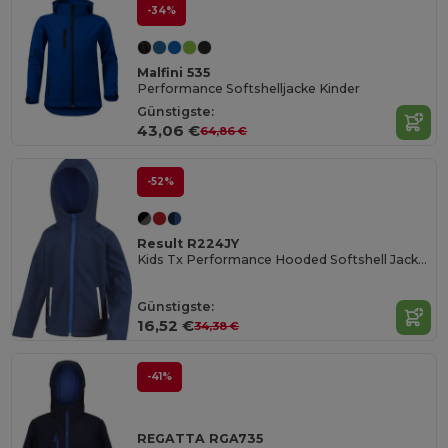
-34%
Malfini 535
Performance Softshelljacke Kinder
Günstigste:
43,06 €
64,86 €
-52%
Result R224JY
Kids Tx Performance Hooded Softshell Jacket
Günstigste:
16,52 €
34,38 €
-41%
REGATTA RGA735