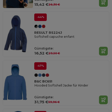
15,42 €
26,30 €
-44%
RESULT RS224J
Softshell capuche enfant
Günstigste:
16,52 €
29,50 €
-47%
B&C BC651
Hooded Softshell Jacke für Kinder
Günstigste:
31,75 €
59,96 €