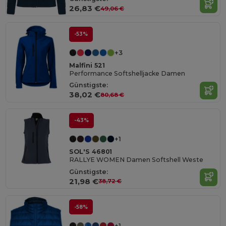
26,83 €
49,06 €
-53%
+3
Malfini 521
Performance Softshelljacke Damen
Günstigste:
38,02 €
80,68 €
-43%
+1
SOL'S 46801
RALLYE WOMEN Damen Softshell Weste
Günstigste:
21,98 €
38,72 €
-58%
+1