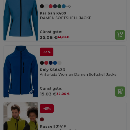
+6
Kariban K400
DAMEN SOFTSHELL JACKE
Günstigste:
25,08 €
41,01 €
-53%
Roly SS6433
Antartida Woman Damen Softshell Jacke
Günstigste:
15,03 €
32,00 €
-45%
Russell J141F