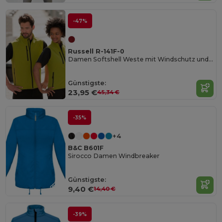
-47%
Russell R-141F-0
Damen Softshell Weste mit Windschutz und Wasserschutz
Günstigste:
23,95 €
45,34 €
-35%
+4
B&C B601F
Sirocco Damen Windbreaker
Günstigste:
9,40 €
14,40 €
-39%