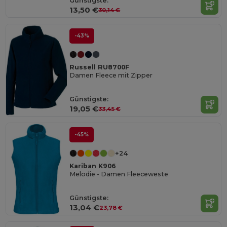
Günstigste:
13,50 €
30,14 €
-43%
Russell RU8700F
Damen Fleece mit Zipper
Günstigste:
19,05 €
33,45 €
-45%
+24
Kariban K906
Melodie - Damen Fleeceweste
Günstigste:
13,04 €
23,78 €