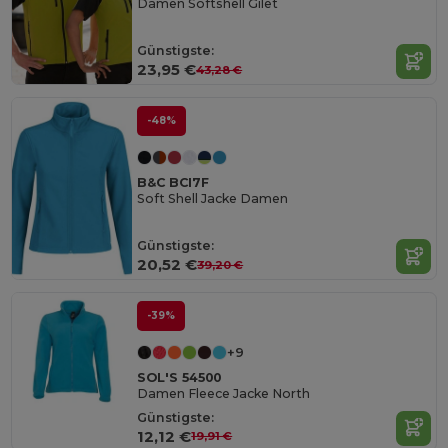
Damen Softshell Gilet
Günstigste:
23,95 €
43,28 €
-48%
B&C BCI7F
Soft Shell Jacke Damen
Günstigste:
20,52 €
39,20 €
-39%
+9
SOL'S 54500
Damen Fleece Jacke North
Günstigste:
12,12 €
19,91 €