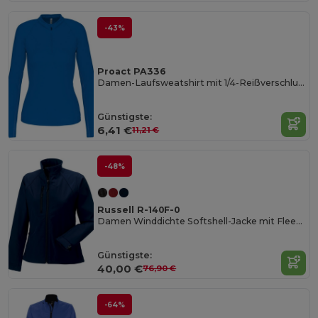
-43%
Proact PA336
Damen-Laufsweatshirt mit 1/4-Reißverschluss
Günstigste:
6,41 €
11,21 €
-48%
Russell R-140F-0
Damen Winddichte Softshell-Jacke mit Fleece
Günstigste:
40,00 €
76,90 €
-64%