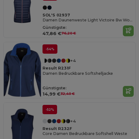
SOL'S 02937
Damen Daunenweste Light Victoire Bw Women
Günstigste:
47,86 €
76,20 €
-54%
+4
Result R231F
Damen Bedruckbare Softshelljacke
Günstigste:
14,99 €
32,40 €
-52%
+4
Result R232F
Core Damen Bedruckbare Softshell Weste