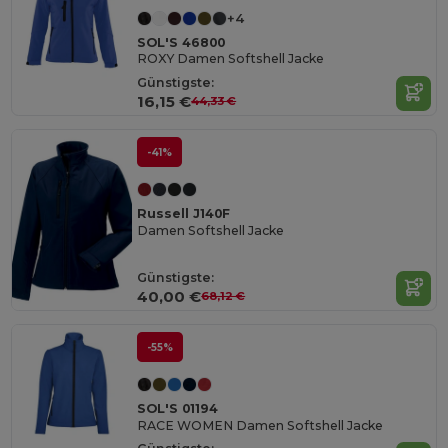
+4
SOL'S 46800
ROXY Damen Softshell Jacke
Günstigste:
16,15 €
44,33 €
-41%
Russell J140F
Damen Softshell Jacke
Günstigste:
40,00 €
68,12 €
-55%
SOL'S 01194
RACE WOMEN Damen Softshell Jacke