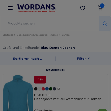
×
Wordans App
App holen
Bessere Preise in der App!
Startseite
Basic Kleidung | Accessoires
Jacken
Damen
Groß- und Einzelhandel
Blau Damen Jacken
Sortieren nach
Filter
✓
129 Ergebnisse.
-47%
+3
B&C BC51F
Fleecejacke mit Reißverschluss für Damen
Günstigste: