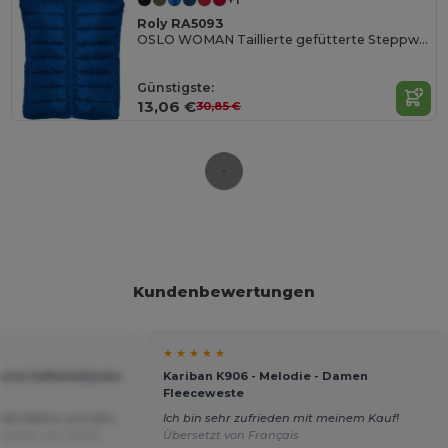
Roly RA5093
OSLO WOMAN Taillierte gefütterte Steppweste
Günstigste:
13,06 €
30,85 €
Kundenbewertungen
★ ★ ★ ★ ★
mance Softshelljacke
Kariban K906 - Melodie - Damen
Fleeceweste
-Verhältnis und sehr
Ich bin sehr zufrieden mit meinem Kauf!
ersetzt von Dutch
Übersetzt von Français