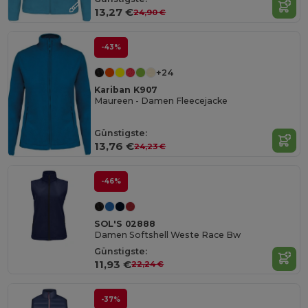
13,27 €
24,90 €
-43%
+24
Kariban K907
Maureen - Damen Fleecejacke
Günstigste:
13,76 €
24,23 €
-46%
SOL'S 02888
Damen Softshell Weste Race Bw
Günstigste:
11,93 €
22,24 €
-37%