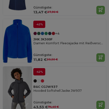
Günstigste:
13,47 €
27,90 €
-42%
+4
JHK JK300F
Damen Komfort Fleecejacke mit Reißverschlusstaschen
Günstigste:
11,82 €
20,50 €
-42%
B&C CGJW937
Hooded Softshell Jacke JW937
Günstigste:
43,53 €
74,45 €