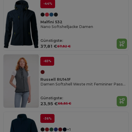
-44%
Malfini 532
Nano Softshelljacke Damen
Günstigste:
37,81 €
67,82 €
-65%
Russell RU141F
Damen Softshell Weste mit Femininer Passform
Günstigste:
23,95 €
68,85 €
-36%
+1