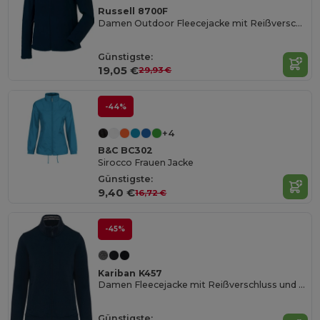
Russell 8700F
Damen Outdoor Fleecejacke mit Reißverschluss
Günstigste:
19,05 €
29,93 €
-44%
+4
B&C BC302
Sirocco Frauen Jacke
Günstigste:
9,40 €
16,72 €
-45%
Kariban K457
Damen Fleecejacke mit Reißverschluss und Kontrastkragen
Günstigste: