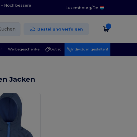
0 – Noch bessere
Luxembourg
/
De
Suchen
Bestellung verfolgen
r
Werbegeschenke
Outlet
Individuell gestalten!
en Jacken