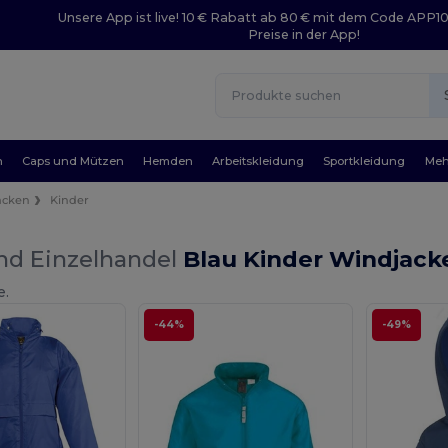
Unsere App ist live! 10 € Rabatt ab 80 € mit dem Code APP1
Preise in der App!
n
Caps und Mützen
Hemden
Arbeitskleidung
Sportkleidung
Meh
acken
Kinder
nd Einzelhandel
Blau Kinder Windjack
e.
-44%
-49%