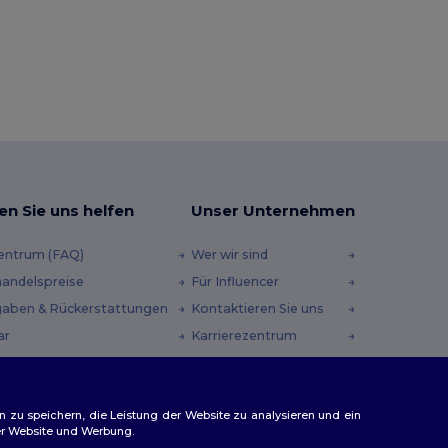
en Sie uns helfen
Unser Unternehmen
zentrum (FAQ)
Wer wir sind
andelspreise
Für Influencer
aben & Rückerstattungen
Kontaktieren Sie uns
ar
Karrierezentrum
andmethoden
heincodes
n zu speichern, die Leistung der Website zu analysieren und ein
rer Website und Werbung.