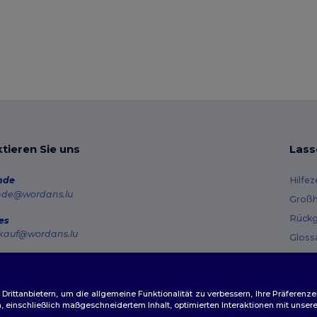
tieren Sie uns
Lass
nde
Hilfe
nde@wordans.lu
Großh
Rückg
es
kauf@wordans.lu
Gloss
Vers
line
 6819 6989151
Gutsc
tag – Donnerstag: 10:00–13:00 & 14:00–17:30 Freitag: 10:00–14:00
ittanbietern, um die allgemeine Funktionalität zu verbessern, Ihre Präferenze
n, einschließlich maßgeschneidertem Inhalt, optimierten Interaktionen mit unse
ftragsverfolgung