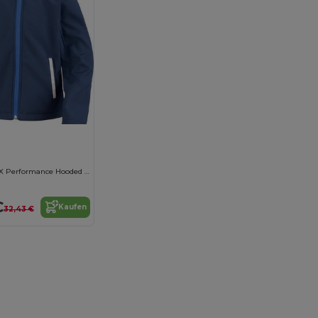
Junior/Youth TX Performance Hooded Soft Shell Jacke
€
Kaufen
32,43 €