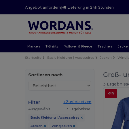
Angebot anfordern
|
Lieferung in 24h Stunden
Marken
T-Shirts
Pullover & Fleece
Taschen
Jacke
Startseite
Basic Kleidung | Accessoires
Jacken
Windj
Groß- u
Sortieren nach
3 Ergebniss
-51%
Filter
« Zurücksetzen
Ausgewählt
3 Ergebnisse.
Basic Kleidung | Accessoires
Jacken
Windjacken