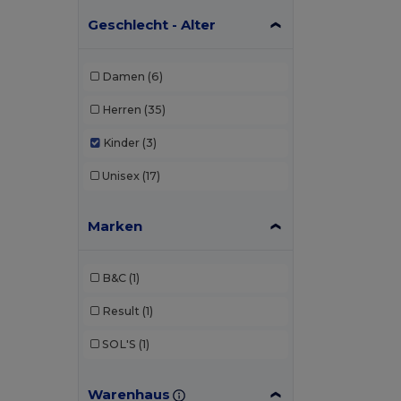
Geschlecht - Alter
Damen
(6)
Herren
(35)
Kinder
(3)
Unisex
(17)
Marken
B&C
(1)
Result
(1)
SOL'S
(1)
Warenhaus