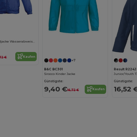
Surf Kinder Windjacke Wasserabweisend
Jetzt konfigurieren!
Kaufen
,72 €
+7
B&C BC301
Result R224J
Sirocco Kinder Jacke
Günstigste:
Günstigste:
9,40 €
16,52 
Kaufen
16,72 €