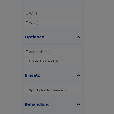
W1
(2)
W2
(1)
Optionen
Anpassbar
(1)
Hoher Bestand
(1)
Einsatz
Sport / Performance
(1)
Behandlung