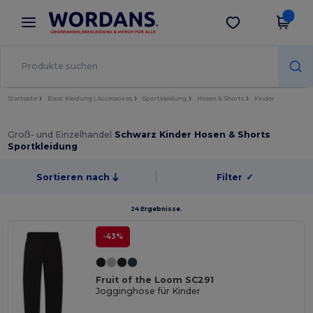
×
Wordans App
App holen
Bessere Preise in der App!
Startseite
Basic Kleidung | Accessoires
Sportkleidung
Hosen & Shorts
Kinder
Groß- und Einzelhandel
Schwarz Kinder Hosen & Shorts
Sportkleidung
Sortieren nach
Filter
✓
24 Ergebnisse.
-43%
Fruit of the Loom SC291
Jogginghose für Kinder