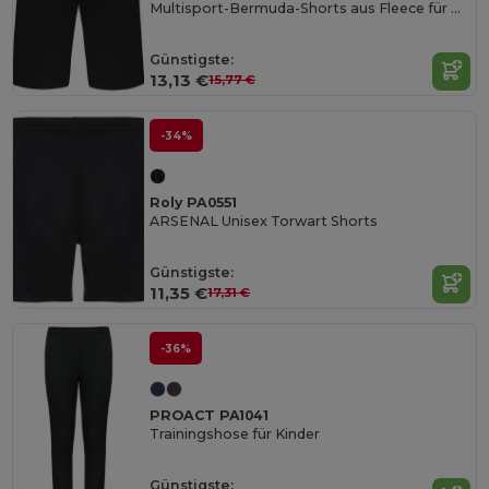
Multisport-Bermuda-Shorts aus Fleece für Kinder
Günstigste:
13,13 €
15,77 €
-34%
Roly PA0551
ARSENAL Unisex Torwart Shorts
Günstigste:
11,35 €
17,31 €
-36%
PROACT PA1041
Trainingshose für Kinder
Günstigste: