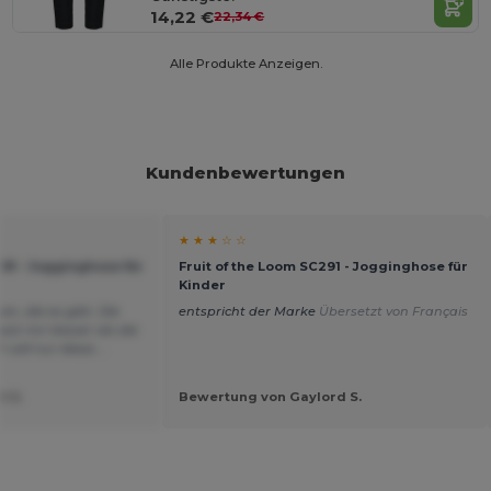
14,22 €
22,34 €
Alle Produkte Anzeigen.
Kundenbewertungen
★ ★ ★ ☆ ☆
291 - Jogginghose für
Fruit of the Loom SC291 - Jogginghose für
Kinder
n, die es gibt. Die
entspricht der Marke
Übersetzt von Français
st mir besser als die
will nur diese....
t U.
Bewertung von Gaylord S.