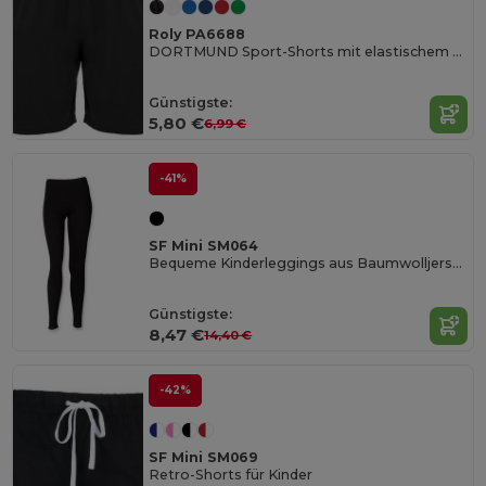
Roly PA6688
DORTMUND Sport-Shorts mit elastischem Bund und innenliegendem Kordelzug und Sicherheitsnähten
Günstigste:
5,80 €
6,99 €
-41%
SF Mini SM064
Bequeme Kinderleggings aus Baumwolljersey
Günstigste:
8,47 €
14,40 €
-42%
SF Mini SM069
Retro-Shorts für Kinder