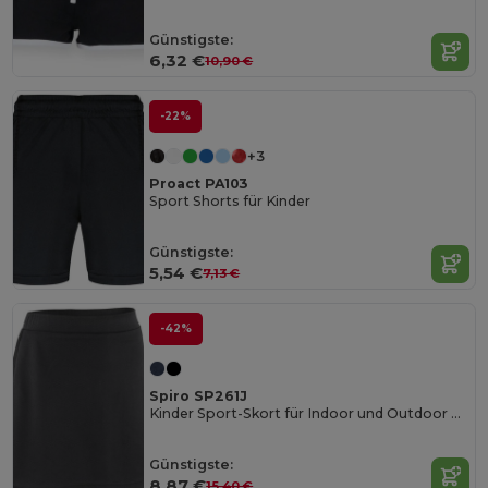
Günstigste:
6,32 €
10,90 €
-22%
+3
Proact PA103
Sport Shorts für Kinder
Günstigste:
5,54 €
7,13 €
-42%
Spiro SP261J
Kinder Sport-Skort für Indoor und Outdoor Aktivitäten
Günstigste:
8,87 €
15,40 €