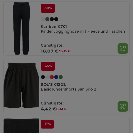
-50%
Kariban K701
Kinder Jogginghose mit Fleece und Taschen
Günstigste:
18,07 €
36,15 €
-45%
SOL'S 01222
Basic Kindershorts San Siro 2
Günstigste:
4,42 €
6,41 €
-17%