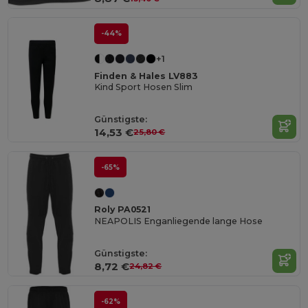
-44%
+1
Finden & Hales LV883
Kind Sport Hosen Slim
Günstigste:
14,53 €
25,80 €
-65%
Roly PA0521
NEAPOLIS Enganliegende lange Hose
Günstigste:
8,72 €
24,82 €
-62%