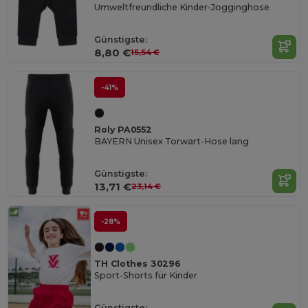
Umweltfreundliche Kinder-Jogginghose
Günstigste:
8,80 €
15,54 €
-41%
Roly PA0552
BAYERN Unisex Torwart-Hose lang
Günstigste:
13,71 €
23,14 €
-28%
TH Clothes 30296
Sport-Shorts für Kinder
Günstigste: