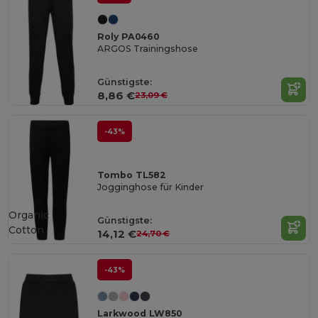
Roly PA0460
ARGOS Trainingshose
Günstigste:
8,86 €
23,09 €
-43%
Tombo TL582
Jogginghose für Kinder
Organic
Günstigste:
Cotton
14,12 €
24,70 €
-43%
Larkwood LW850