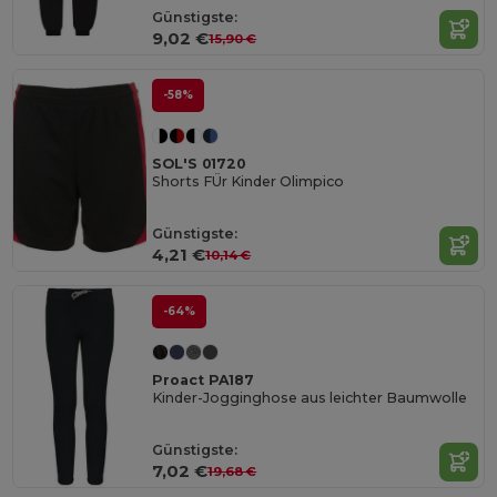
Günstigste:
9,02 €
15,90 €
-58%
SOL'S 01720
Shorts FÜr Kinder Olimpico
Günstigste:
4,21 €
10,14 €
-64%
Proact PA187
Kinder-Jogginghose aus leichter Baumwolle
Günstigste:
7,02 €
19,68 €