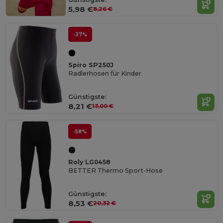
5,98 €
8,26 €
-37%
Spiro SP250J
Radlerhosen für Kinder
Günstigste:
8,21 €
13,00 €
-58%
Roly LG0458
BETTER Thermo Sport-Hose
Günstigste:
8,53 €
20,32 €