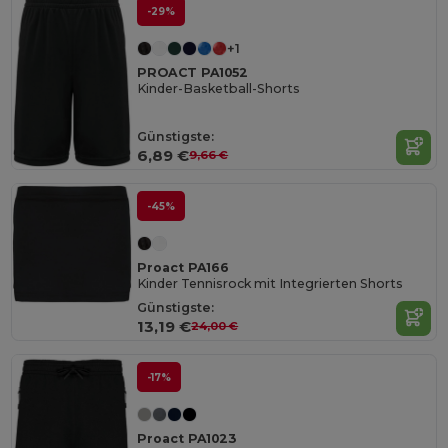
-29%
+1
PROACT PA1052
Kinder-Basketball-Shorts
Günstigste:
6,89 €
9,66 €
-45%
Proact PA166
Kinder Tennisrock mit Integrierten Shorts
Günstigste:
13,19 €
24,00 €
-17%
Proact PA1023