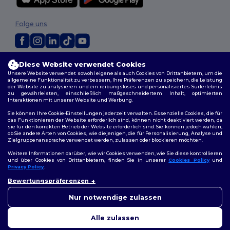
Folge uns
2026. Alle Rechte vorbehalten
Diese Website verwendet Cookies
Allgemeine Geschäftsbedingungen
|
Personalisierungsrichtlinien
|
Unsere Website verwendet sowohl eigene als auch Cookies von Drittanbietern, um die
allgemeine Funktionalität zu verbessern, Ihre Präferenzen zu speichern, die Leistung
Datenschutzbestimmungen
|
Cookie-Richtlinie
|
Site Map
der Website zu analysieren und ein reibungsloses und personalisiertes Surferlebnis
zu gewährleisten, einschließlich maßgeschneidertem Inhalt, optimierten
Interaktionen mit unserer Website und Werbung.
Sie können Ihre Cookie-Einstellungen jederzeit verwalten. Essenzielle Cookies, die für
das Funktionieren der Website erforderlich sind, können nicht deaktiviert werden, da
sie für den korrekten Betrieb der Website erforderlich sind. Sie können jedoch wählen,
ob Sie andere Arten von Cookies, wie diejenigen, die für Personalisierung, Analyse und
Zielgruppenansprache verwendet werden, zulassen oder blockieren möchten.
Weitere Informationen darüber, wie wir Cookies verwenden, wie Sie diese kontrollieren
und über Cookies von Drittanbietern, finden Sie in unserer
Cookies Policy
und
Privacy Policy
.
Bewertungspräferenzen
Nur notwendige zulassen
Alle zulassen