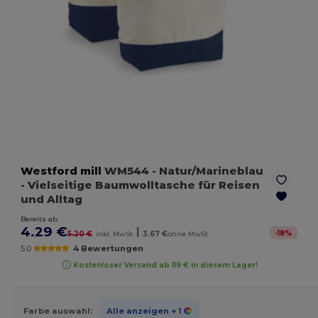
Westford mill
WM544
- Natur/Marineblau
- Vielseitige Baumwolltasche für Reisen
und Alltag
Bereits ab
4.29 €
|
-
18
%
5.20 €
inkl. MwSt
3.67 €
ohne MwSt
5.0
4 Bewertungen
Kostenloser Versand ab 119 € in diesem Lager!
Farbe auswahl:
Alle anzeigen
+ 1