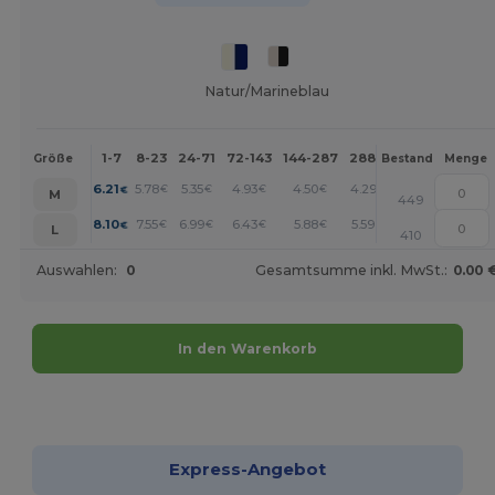
Natur/Marineblau
1-7
8-23
24-71
72-143
144-287
288 +
Mehr
Größe
Bestand
Menge
+
6.21
5.78
5.35
4.93
4.50
4.29
€
€
€
€
€
€
M
449
+
8.10
7.55
6.99
6.43
5.88
5.59
€
€
€
€
€
€
L
410
Auswahlen:
0
Gesamtsumme inkl. MwSt.:
0.00 
In den Warenkorb
Jetzt konfigurieren!
Express-Angebot