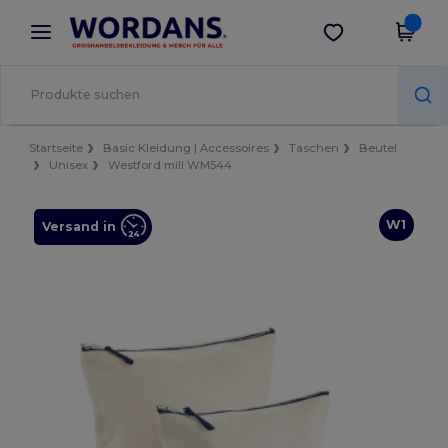
×
Wordans App
App holen
Bessere Preise in der App!
Startseite
Basic Kleidung | Accessoires
Taschen
Beutel
Unisex
Westford mill WM544
W1
Versand in