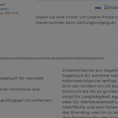
bot?
6989151
ag: 10:00–14:00
Haben Sie eine Firma? Um unsere Preise o
Steuernummer beim Zahlungsvorgang an.
mkalibrierung möglicherweise nicht genau der tatsächlichen Produktfarbe entspricht.
Zubehörtasche aus Segelt
Segeltuch für extreme Halt
egeltuch für maximale
Mehrzwecktasche verfügt ü
ist in vier Größen von XS bi
cheren Verschluss und
Schmuck bis hin zu großen T
sorgt für Langlebigkeit, e
t großzügigen Druckflächen
oder für Werbeveranstaltun
Oberfläche und sein hohes
das Branding, was ihn zu e
den Einzelhandel oder kre