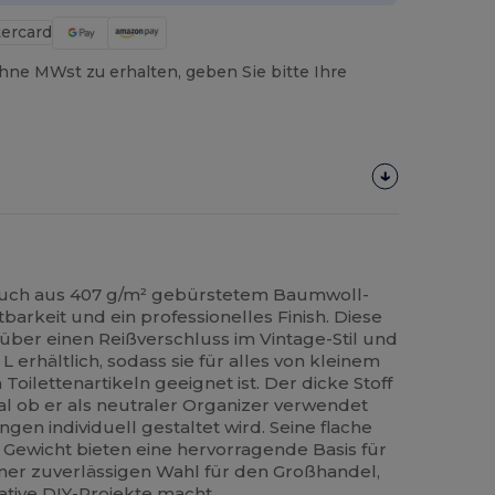
hne MWst zu erhalten, geben Sie bitte Ihre
uch aus 407 g/m² gebürstetem Baumwoll-
barkeit und ein professionelles Finish. Diese
ber einen Reißverschluss im Vintage-Stil und
s L erhältlich, sodass sie für alles von kleinem
oilettenartikeln geeignet ist. Der dicke Stoff
gal ob er als neutraler Organizer verwendet
gen individuell gestaltet wird. Seine flache
 Gewicht bieten eine hervorragende Basis für
iner zuverlässigen Wahl für den Großhandel,
ative DIY-Projekte macht.