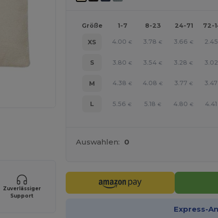
Größe
1-7
8-23
24-71
72-
4.00
3.78
3.66
2.45
XS
€
€
€
3.80
3.54
3.28
3.02
S
€
€
€
4.38
4.08
3.77
3.47
M
€
€
€
5.56
5.18
4.80
4.41
L
€
€
€
line HIER!
Auswahlen:
0
Zuverlässiger
Support
Express-A