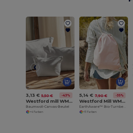
3,13 €
5,14 €
-43%
-35%
5,50 €
7,90 €
Westford mill WM540
Westford Mill WM810
Baumwoll-Canvas-Beutel
EarthAware™ Bio-Turnbeutel
+4 Farben
+11 Farben