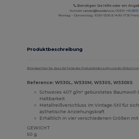
Benötigen Sie Hilfe oder ein Ange
Kontakt
ventes@wordans.lu
ODER
+49 6819 
Montag – Donnerstag: 10:00–13:00 & 14:00–17:30 Freit
Produktbeschreibung
Bitte beachten Sie, dass die Farbe des Produktbildes aufgrund der Bildschir
Reference: W530L, W530M, W530S, W530XS
Schweres 407 g/m² gebürstetes Baumwoll-S
Haltbarkeit
Metallreißverschluss im Vintage-Stil für si
ästhetische Anziehungskraft
Erhältlich in vier verschiedenen Größen mi
GEWICHT
50 g.