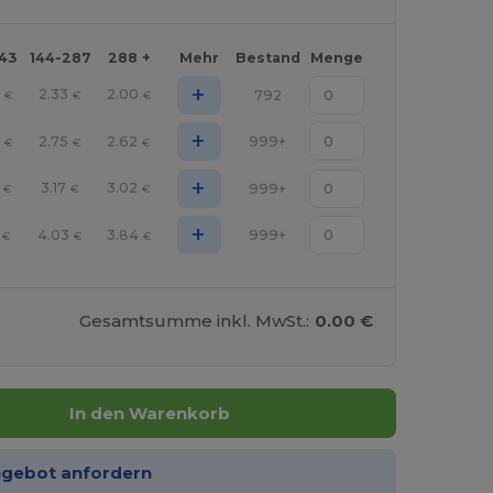
143
144-287
288 +
Mehr
Bestand
Menge
+
2.33
2.00
792
€
€
€
+
2.75
2.62
999+
€
€
€
+
3.17
3.02
999+
€
€
€
+
4.03
3.84
999+
€
€
€
Gesamtsumme inkl. MwSt.:
0.00 €
In den Warenkorb
ngebot anfordern