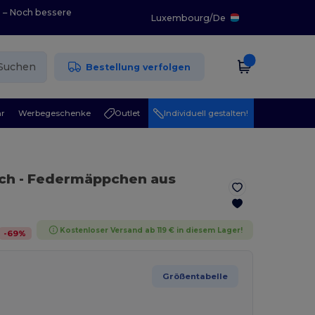
0 – Noch bessere
Luxembourg
/
De
Suchen
Bestellung verfolgen
r
Werbegeschenke
Outlet
Individuell gestalten!
ich
- Federmäppchen aus
Kostenloser Versand ab 119 € in diesem Lager!
-
69
%
Größentabelle