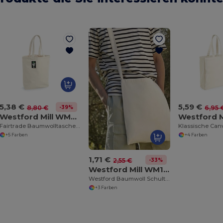
5,38 €
5,59 €
-39%
8,80 €
6,95 
Westford Mill WM671
Fairtrade Baumwolltasche Camden
+5 Farben
+4 Farben
1,71 €
-33%
2,55 €
Westford Mill WM107
Westford Baumwoll Schultertasche für Einkäufe
+3 Farben