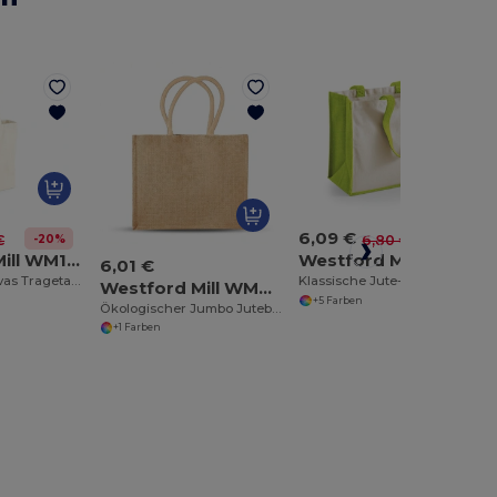
6,09 €
-20%
-10%
€
6,80 €
Westford Mill WM108
Westford Mill WM422
6,01 €
Klassische Canvas Tragetasche
Klassische Jute-Tasche
Westford Mill WM408
+5 Farben
Ökologischer Jumbo Jutebeutel für Großeinkäufe
+1 Farben