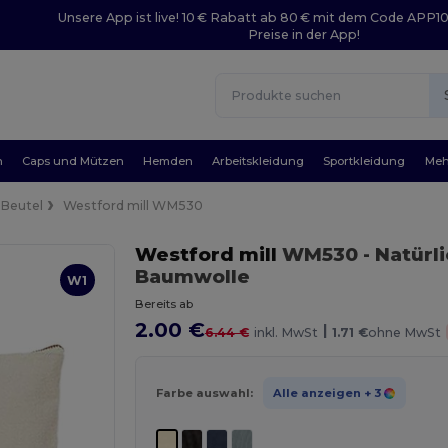
Unsere App ist live! 10 € Rabatt ab 80 € mit dem Code APP1
Preise in der App!
n
Caps und Mützen
Hemden
Arbeitskleidung
Sportkleidung
Meh
Beutel
Westford mill WM530
Westford mill
WM530
- Natürl
Baumwolle
W1
Bereits ab
2.00 €
|
6.44 €
inkl. MwSt
1.71 €
ohne MwSt
Farbe auswahl:
Alle anzeigen
+ 3