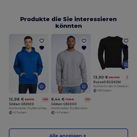
Produkte die Sie interessieren
könnten
13,90 €
26,40 €
-47%
Russell RU262M
Authentic Set-In Sweatshirt
+18 Farben
12,98 €
8,44 €
25,13 €
17,15 €
-48%
-51%
Gildan GI12500
Gildan GI12000
Komfortabler DryBlend Kapuzenpullover für Erwachsene
Komfortabler DryBlend Sweatshirt für Erwachsene
+5 Farben
+4 Farben
Alle anzeigen