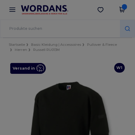
×
Wordans App
App holen
Bessere Preise in der App!
Startseite
Basic Kleidung | Accessoires
Pullover & Fleece
Herren
Russell RU013M
W1
Versand in