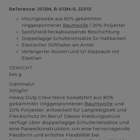
Reference: J013M, R-013M-0, JZ013
Mischgewebe aus 80% gekämmter
ringgesponnener
Baumwolle
/ 20% Polyester
SpotShield fleckabweisende Beschichtung
Doppellagige Schultereinsätze für Haltbarkeit
Elastischer Stifthalter am Ärmel
Verlängerter Rücken und 1x1 Rippsaum mit
Elasthan
GEWICHT
544 g.
Grammatur
300g/m²
Heavy Duty Crew Neck Sweatshirt aus 80%
gekämmter ringgesponnener
Baumwolle
und
20% Polyester, entwickelt für Langlebigkeit und
Fleckschutz im Beruf. Dieses Kleidungsstück
verfügt über doppellagige Schultereinsätze und
eine Paneelkonstruktion, um eine hervorragende
Passform und erhöhte Flexibilität bei