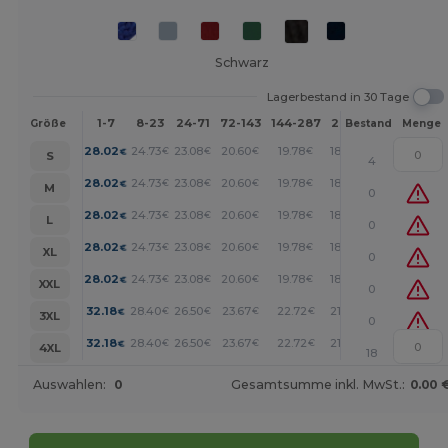
Schwarz
Lagerbestand in 30 Tage
1-7
8-23
24-71
72-143
144-287
288 +
Mehr
Größe
Bestand
Menge
+
28.02
24.73
23.08
20.60
19.78
18.96
€
€
€
€
€
€
S
4
+
28.02
24.73
23.08
20.60
19.78
18.96
€
€
€
€
€
€
M
0
+
28.02
24.73
23.08
20.60
19.78
18.96
€
€
€
€
€
€
L
0
+
28.02
24.73
23.08
20.60
19.78
18.96
€
€
€
€
€
€
XL
0
+
28.02
24.73
23.08
20.60
19.78
18.96
€
€
€
€
€
€
XXL
0
+
32.18
28.40
26.50
23.67
22.72
21.77
€
€
€
€
€
€
3XL
0
+
32.18
28.40
26.50
23.67
22.72
21.77
€
€
€
€
€
€
4XL
18
Auswahlen:
0
Gesamtsumme inkl. MwSt.:
0.00 