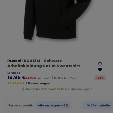
Russell
RU013M
- Schwarz
-
Arbeitskleidung Set-In Sweatshirt
Bereits ab
18.96 €
|
-
44
%
33.75 €
inkl. MwSt
16.21 €
ohne MwSt
5.0
1 Bewertungen
Kostenloser Versand ab 119 € in diesem Lager!
Farbe auswahl:
Alle anzeigen
+ 5
Größentabelle