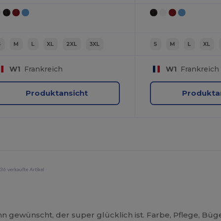
S
M
L
XL
2XL
3XL
S
M
L
XL
W1
Frankreich
W1
Frankreich
Produktansicht
Produkta
36 verkaufte Artikel
n gewünscht, der super glücklich ist. Farbe, Pflege, Büg