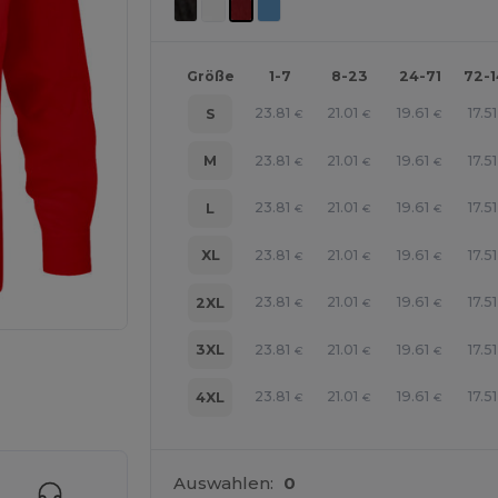
Größe
1-7
8-23
24-71
72-
23.81
21.01
19.61
17.51
S
€
€
€
23.81
21.01
19.61
17.51
M
€
€
€
23.81
21.01
19.61
17.51
L
€
€
€
23.81
21.01
19.61
17.51
XL
€
€
€
23.81
21.01
19.61
17.51
2XL
€
€
€
23.81
21.01
19.61
17.51
3XL
€
€
€
r Ihre Produkte an
23.81
21.01
19.61
17.51
4XL
€
€
€
Auswahlen:
0