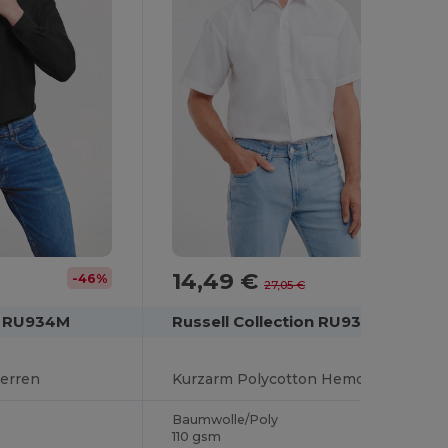
14,49 €
-46%
-46%
27,05 €
on RU934M
Russell Collection RU935M
erren
Kurzarm Polycotton Hemd mit Pflegeleichtem Poplin
Baumwolle/Poly
110 gsm