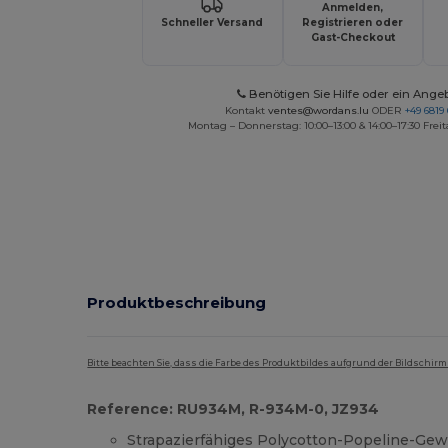
Anmelden,
Schneller Versand
Registrieren oder
Gast-Checkout
Benötigen Sie Hilfe oder ein Ange
Kontakt
ventes@wordans.lu
ODER
+49 6819 
Montag – Donnerstag: 10:00–13:00 & 14:00–17:30 Freit
Produktbeschreibung
Bitte beachten Sie, dass die Farbe des Produktbildes aufgrund der Bildschir
Reference: RU934M, R-934M-0, JZ934
Strapazierfähiges Polycotton-Popeline-Gewe