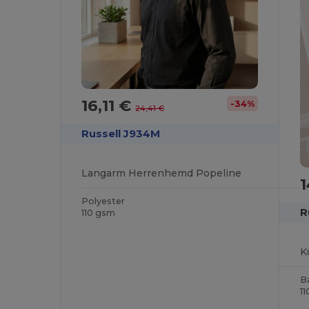
16,11 €
-34%
24,41 €
Russell J934M
Langarm Herrenhemd Popeline
Polyester
R
110 gsm
B
1