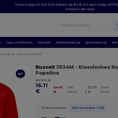
Unsere App ist live! 10 € Rabatt ab 80 € mit dem Code APP1
Preise in der App!
n
Caps und Mützen
Hemden
Arbeitskleidung
Sportkleidung
Meh
Herren
Russell J934M
Russell
J934M
- Klassisches Ro
Popeline
W1
Bereits ab
16.11
24.41
inkl.
13.77
ohne
€
|
€
MwSt
€
MwSt
Farbe auswahl:
Alle anzeigen
+ 3