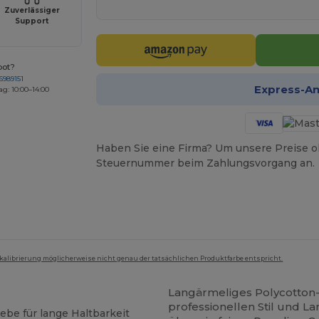
Zuverlässiger
Support
bot?
6989151
Express-A
ag: 10:00–14:00
Haben Sie eine Firma? Um unsere Preise o
Steuernummer beim Zahlungsvorgang an.
mkalibrierung möglicherweise nicht genau der tatsächlichen Produktfarbe entspricht.
Langärmeliges Polycotton-
professionellen Stil und L
be für lange Haltbarkeit