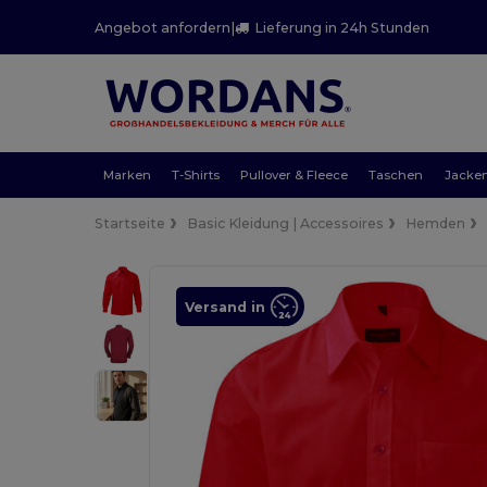
Angebot anfordern
|
Lieferung in 24h Stunden
Marken
T-Shirts
Pullover & Fleece
Taschen
Jacke
Startseite
Basic Kleidung | Accessoires
Hemden
Versand in