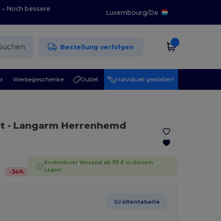
0 – Noch bessere
Luxembourg
/
De
Suchen
Bestellung verfolgen
r
Werbegeschenke
Outlet
Individuell gestalten!
t
- Langarm Herrenhemd
Kostenloser Versand ab 119 € in diesem
Lager!
-
34
%
Größentabelle