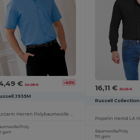
14,49 €
-40%
24,08 €
16,11 €
30,05 €
ussell J935M
Russell Collecti
Kurzarm Herren Polybaumwolle Popelinehemd
Popelin Hemd LA H
aumwolle/Poly
Baumwolle/Poly
10 gsm
110 gsm