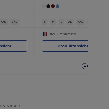
XXL
3XL
S
M
L
XL
XXL
3XL
W1
Frankreich
nsicht
Produktansicht
eln, NICKEL