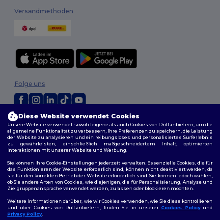
Versandmethoden
Folge uns
Diese Website verwendet Cookies
2026. Alle Rechte vorbehalten
Unsere Website verwendet sowohl eigene als auch Cookies von Drittanbietern, um die
Allgemeine Geschäftsbedingungen
|
Personalisierungsrichtlinien
|
allgemeine Funktionalität zu verbessern, Ihre Präferenzen zu speichern, die Leistung
der Website zu analysieren und ein reibungsloses und personalisiertes Surferlebnis
Datenschutzbestimmungen
|
Cookie-Richtlinie
|
Site Map
zu gewährleisten, einschließlich maßgeschneidertem Inhalt, optimierten
Interaktionen mit unserer Website und Werbung.
Sie können Ihre Cookie-Einstellungen jederzeit verwalten. Essenzielle Cookies, die für
das Funktionieren der Website erforderlich sind, können nicht deaktiviert werden, da
sie für den korrekten Betrieb der Website erforderlich sind. Sie können jedoch wählen,
ob Sie andere Arten von Cookies, wie diejenigen, die für Personalisierung, Analyse und
Zielgruppenansprache verwendet werden, zulassen oder blockieren möchten.
Weitere Informationen darüber, wie wir Cookies verwenden, wie Sie diese kontrollieren
und über Cookies von Drittanbietern, finden Sie in unserer
Cookies Policy
und
Privacy Policy
.