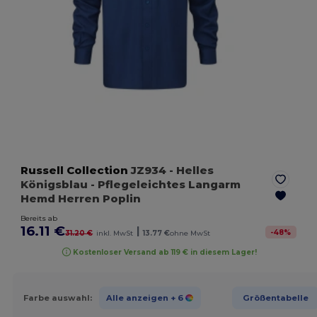
Russell Collection
JZ934
- Helles
Königsblau
- Pflegeleichtes Langarm
Hemd Herren Poplin
Bereits ab
16.11 €
|
-
48
%
31.20 €
inkl. MwSt
13.77 €
ohne MwSt
Kostenloser Versand ab 119 € in diesem Lager!
Farbe auswahl:
Alle anzeigen
+ 6
Größentabelle