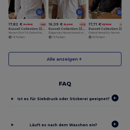
17,82 €
16,39 €
17,71 €
34,30 €
31,20 €
33,70 €
-48%
-47%
-47%
Russell Collection JZ922
Russell Collection JZ923
Russell Collection JZ932
Herren Slim Fit Oxford Hemd mit Italienischem Kragen
Elegantes Herrenhemd mit Italienischem Kragen
Oxford Hemd für Herren
+5 Farben
+5 Farben
+6 Farben
Alle anzeigen
FAQ
Ist es für Siebdruck oder Stickerei geeignet?
Läuft es nach dem Waschen ein?