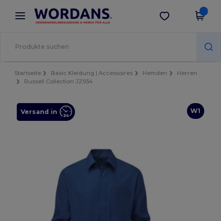
×
Wordans App
App holen
Bessere Preise in der App!
Startseite
Basic Kleidung | Accessoires
Hemden
Herren
Russell Collection JZ934
W1
Versand in