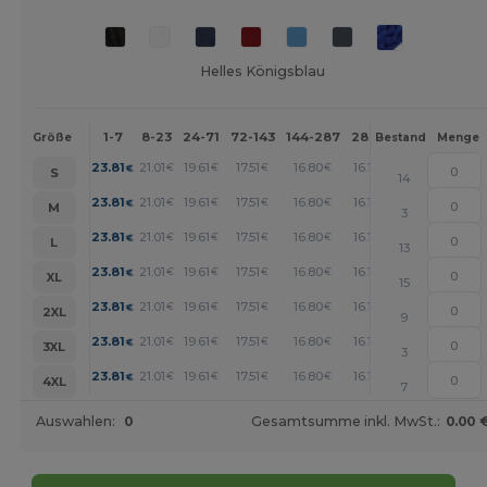
Helles Königsblau
1-7
8-23
24-71
72-143
144-287
288 +
Mehr
Größe
Bestand
Menge
+
23.81
21.01
19.61
17.51
16.80
16.11
€
€
€
€
€
€
S
14
+
23.81
21.01
19.61
17.51
16.80
16.11
€
€
€
€
€
€
M
3
+
23.81
21.01
19.61
17.51
16.80
16.11
€
€
€
€
€
€
L
13
+
23.81
21.01
19.61
17.51
16.80
16.11
€
€
€
€
€
€
XL
15
+
23.81
21.01
19.61
17.51
16.80
16.11
€
€
€
€
€
€
2XL
9
+
23.81
21.01
19.61
17.51
16.80
16.11
€
€
€
€
€
€
3XL
3
+
23.81
21.01
19.61
17.51
16.80
16.11
€
€
€
€
€
€
4XL
7
Auswahlen:
0
Gesamtsumme inkl. MwSt.:
0.00 