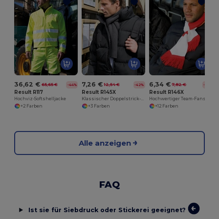
36,62 €
7,26 €
6,34 €
65,65 €
12,54 €
7,82 €
-44%
-42%
-19%
Result R117
Result R145X
Result R146X
Hochviz-Softshelljacke
Klassischer Doppelstrick-Schal für Stickerei
Hochwertiger Team-Fanschal mit Fransen
+2 Farben
+3 Farben
+12 Farben
Alle anzeigen
FAQ
Ist sie für Siebdruck oder Stickerei geeignet?