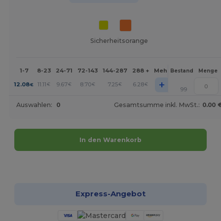
Sicherheitsorange
1-7
8-23
24-71
72-143
144-287
288 +
Mehr
Bestand
Menge
+
12.08
11.11
9.67
8.70
7.25
6.28
€
€
€
€
€
€
99
Auswahlen:
0
Gesamtsumme inkl. MwSt.:
0.00 
In den Warenkorb
Jetzt konfigurieren!
Express-Angebot