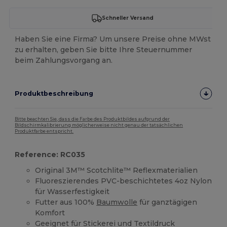
Schneller Versand
Haben Sie eine Firma? Um unsere Preise ohne MWst
zu erhalten, geben Sie bitte Ihre Steuernummer
beim Zahlungsvorgang an.
Produktbeschreibung
Bitte beachten Sie, dass die Farbe des Produktbildes aufgrund der
Bildschirmkalibrierung möglicherweise nicht genau der tatsächlichen
Produktfarbe entspricht.
Reference: RC035
Original 3M™ Scotchlite™ Reflexmaterialien
Fluoreszierendes PVC-beschichtetes 4oz Nylon
für Wasserfestigkeit
Futter aus 100%
Baumwolle
für ganztägigen
Komfort
Geeignet für Stickerei und Textildruck