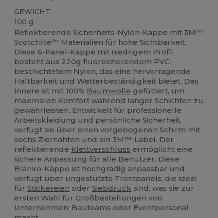
GEWICHT
100 g.
Reflektierende Sicherheits-Nylon-Kappe mit 3M™
Scotchlite™ Materialien für hohe Sichtbarkeit.
Diese 6-Panel-Kappe mit niedrigem Profil
besteht aus 220g fluoreszierendem PVC-
beschichtetem Nylon, das eine hervorragende
Haltbarkeit und Wetterbeständigkeit bietet. Das
Innere ist mit 100%
Baumwolle
gefüttert, um
maximalen Komfort während langer Schichten zu
gewährleisten. Entwickelt für professionelle
Arbeitskleidung und persönliche Sicherheit,
verfügt sie über einen vorgebogenen Schirm mit
sechs Ziernähten und ein 3M™-Label. Der
reflektierende
Klettverschluss
ermöglicht eine
sichere Anpassung für alle Benutzer. Diese
Blanko-Kappe ist hochgradig anpassbar und
verfügt über ungestützte Frontpanels, die ideal
für
Stickereien
oder
Siebdruck
sind, was sie zur
ersten Wahl für Großbestellungen von
Unternehmen, Bauteams oder Eventpersonal
macht.