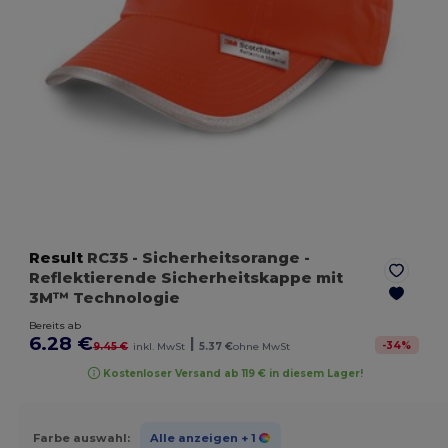
Result
RC35
- Sicherheitsorange
-
Reflektierende Sicherheitskappe mit
3M™ Technologie
Bereits ab
6.28 €
|
-
34
%
9.45 €
inkl. MwSt
5.37 €
ohne MwSt
Kostenloser Versand ab 119 € in diesem Lager!
Farbe auswahl:
Alle anzeigen
+ 1