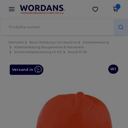
×
Wordans App
App holen
Bessere Preise in der App!
Startseite
Basic Kleidung | Accessoires
Arbeitskleidung
Arbeitskleidung Baugewerbe & Handwerk
Sicherheitsbekleidung HI-VIS
Result RC35
W1
Versand in