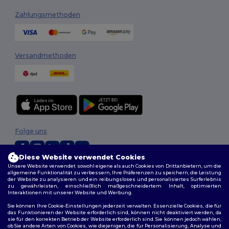
Zahlungsmethoden
Versandmethoden
Folge uns
Diese Website verwendet Cookies
Unsere Website verwendet sowohl eigene als auch Cookies von Drittanbietern, um die
2026. Alle Rechte vorbehalten
allgemeine Funktionalität zu verbessern, Ihre Präferenzen zu speichern, die Leistung
der Website zu analysieren und ein reibungsloses und personalisiertes Surferlebnis
Allgemeine Geschäftsbedingungen
|
Personalisierungsrichtlinien
|
zu gewährleisten, einschließlich maßgeschneidertem Inhalt, optimierten
Datenschutzbestimmungen
|
Cookie-Richtlinie
|
Site Map
Interaktionen mit unserer Website und Werbung.
Sie können Ihre Cookie-Einstellungen jederzeit verwalten. Essenzielle Cookies, die für
das Funktionieren der Website erforderlich sind, können nicht deaktiviert werden, da
sie für den korrekten Betrieb der Website erforderlich sind. Sie können jedoch wählen,
ob Sie andere Arten von Cookies, wie diejenigen, die für Personalisierung, Analyse und