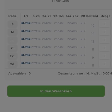
Hi Viz Gelb
1-7
8-23
24-71
72-143
144-287
288 +
Mehr
Größe
Bestand
Menge
+
31.73
27.99
26.12
23.33
22.40
21.46
€
€
€
€
€
€
S
10
+
31.73
27.99
26.12
23.33
22.40
21.46
€
€
€
€
€
€
M
14
+
31.73
27.99
26.12
23.33
22.40
21.46
€
€
€
€
€
€
L
12
+
31.73
27.99
26.12
23.33
22.40
21.46
€
€
€
€
€
€
XL
11
+
31.73
27.99
26.12
23.33
22.40
21.46
€
€
€
€
€
€
2XL
9
+
31.73
27.99
26.12
23.33
22.40
21.46
€
€
€
€
€
€
3XL
11
Auswahlen:
0
Gesamtsumme inkl. MwSt.:
0.00 
In den Warenkorb
Jetzt konfigurieren!