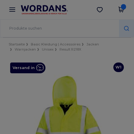
×
Wordans App
App holen
Bessere Preise in der App!
Startseite
Basic Kleidung | Accessoires
Jacken
Warnjacken
Unisex
Result R218X
W1
Versand in