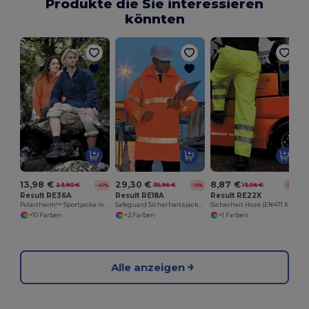
Produkte die Sie interessieren
könnten
13,98 €
29,30 €
8,87 €
23,80 €
35,96 €
13,06 €
-41%
-19%
-32%
Result RE36A
Result RE18A
Result RE22X
Polartherm™ Sportjacke mit Stretch und Komfort
Safeguard Sicherheitsjacke (EN471 class 3)
Sicherheit Hose (EN471 Klasse 1)
+10 Farben
+2 Farben
+1 Farben
Alle anzeigen