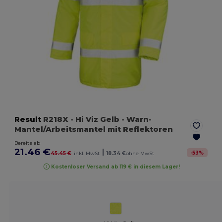
Result
R218X
- Hi Viz Gelb
- Warn-
Mantel/Arbeitsmantel mit Reflektoren
Bereits ab
21.46 €
|
-
53
%
45.45 €
inkl. MwSt
18.34 €
ohne MwSt
Kostenloser Versand ab 119 € in diesem Lager!