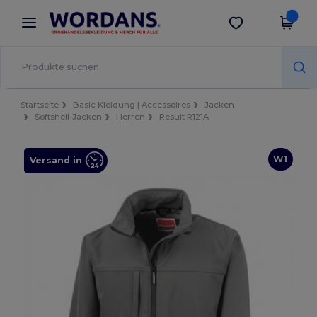
×
Wordans App
App holen
Bessere Preise in der App!
Startseite
Basic Kleidung | Accessoires
Jacken
Softshell-Jacken
Herren
Result R121A
W1
Versand in