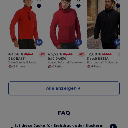
43,66 €
43,53 €
12,69 €
73,10 €
74,45 €
68,58 €
-40%
-42%
-81%
B&C BA631
B&C BA630
Result RE33A
X-Lite Softshell Jacke
Hooded Softshell Jacke Herren
Polartherm® Pullover mit Zip
+3 Farben
+2 Farben
+5 Farben
Alle anzeigen
FAQ
Ist diese Jacke für Siebdruck oder Stickerei