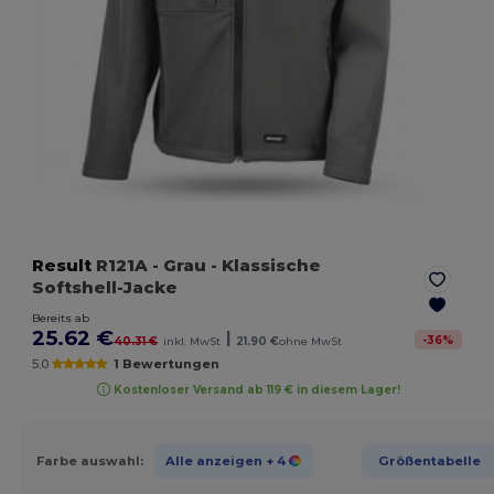
Result
R121A
- Grau
- Klassische
Softshell-Jacke
Bereits ab
25.62 €
|
-
36
%
40.31 €
inkl. MwSt
21.90 €
ohne MwSt
5.0
1 Bewertungen
Kostenloser Versand ab 119 € in diesem Lager!
Farbe auswahl:
Alle anzeigen
+ 4
Größentabelle