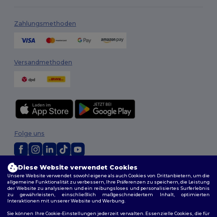
Zahlungsmethoden
Versandmethoden
Folge uns
Diese Website verwendet Cookies
2026. Alle Rechte vorbehalten
Unsere Website verwendet sowohl eigene als auch Cookies von Drittanbietern, um die
Allgemeine Geschäftsbedingungen
|
Personalisierungsrichtlinien
|
allgemeine Funktionalität zu verbessern, Ihre Präferenzen zu speichern, die Leistung
Datenschutzbestimmungen
|
Cookie-Richtlinie
|
Site Map
der Website zu analysieren und ein reibungsloses und personalisiertes Surferlebnis
zu gewährleisten, einschließlich maßgeschneidertem Inhalt, optimierten
Interaktionen mit unserer Website und Werbung.
Sie können Ihre Cookie-Einstellungen jederzeit verwalten. Essenzielle Cookies, die für