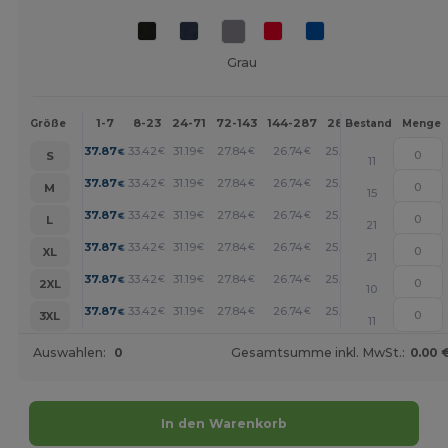
Grau
1-7
8-23
24-71
72-143
144-287
288 +
Mehr
Größe
Bestand
Menge
+
37.87
33.42
31.19
27.84
26.74
25.62
€
€
€
€
€
€
S
11
+
37.87
33.42
31.19
27.84
26.74
25.62
€
€
€
€
€
€
M
15
+
37.87
33.42
31.19
27.84
26.74
25.62
€
€
€
€
€
€
L
21
+
37.87
33.42
31.19
27.84
26.74
25.62
€
€
€
€
€
€
XL
21
+
37.87
33.42
31.19
27.84
26.74
25.62
€
€
€
€
€
€
2XL
10
+
37.87
33.42
31.19
27.84
26.74
25.62
€
€
€
€
€
€
3XL
11
Auswahlen:
0
Gesamtsumme inkl. MwSt.:
0.00 
In den Warenkorb