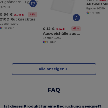
Egotier 93359
+1 Farben
0,64 €
-19%
0,79 €
210D Rucksacktasche mit schwarzen Zugbändern
Egotier 92910
0,12 €
+10 Farben
-13%
0,14 €
Ausweishülle aus PVC
Egotier 93357
+1 Farben
Alle anzeigen
FAQ
Ist dieses Produkt für eine Bedruckung geeignet?