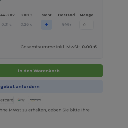
144-287
288 +
Mehr
Bestand
Menge
+
0.31
0.26
999+
€
€
Gesamtsumme inkl. MwSt.:
0.00 €
In den Warenkorb
ngebot anfordern
hne MWst zu erhalten, geben Sie bitte Ihre