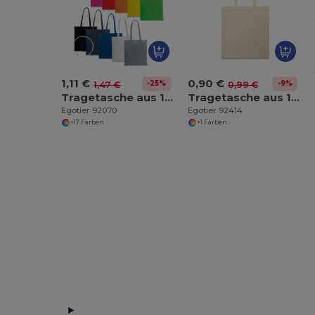
1,11 €
0,90 €
-25%
-9%
1,47 €
0,99 €
Tragetasche aus 100% Baumwolle (140 g/m²)
Tragetasche aus 100% Baumwolle (100 g/m²)
Egotier 92070
Egotier 92414
+17 Farben
+1 Farben