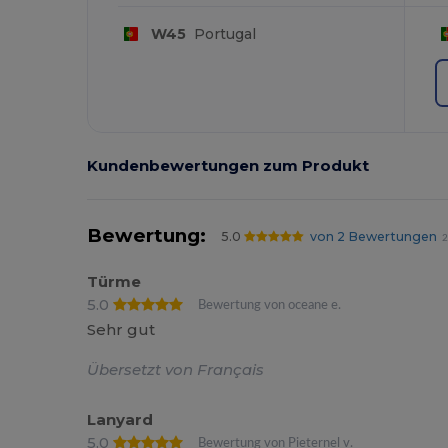
W45
Portugal
Kundenbewertungen zum Produkt
Bewertung:
5.0
von 2 Bewertungen
2
Türme
5.0
Bewertung von oceane e.
Sehr gut
Übersetzt von Français
Lanyard
5.0
Bewertung von Pieternel v.