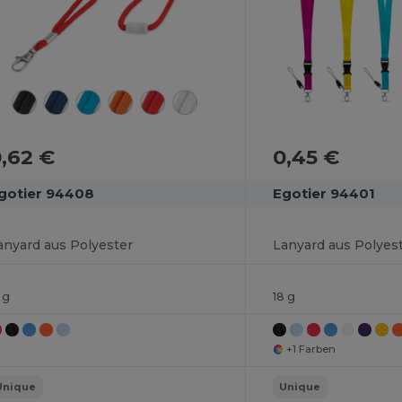
,62 €
0,45 €
gotier 94408
Egotier 94401
anyard aus Polyester
Lanyard aus Polyes
 g
18 g
+1 Farben
Unique
Unique