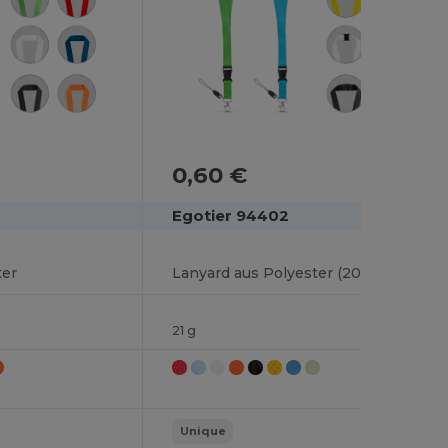
0,60 €
Egotier 94402
ter
Lanyard aus Polyester (20 mm) mit einem Schlüsselband
21 g
Unique