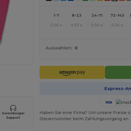
1-7
8-23
24-71
72-143
0.56
0.53
0.50
0.34
€
€
€
€
Auswahlen:
0
r Ihre Produkte an
Express-A
Haben Sie eine Firma? Um unsere Preise o
Zuverlässiger
Support
Steuernummer beim Zahlungsvorgang an.