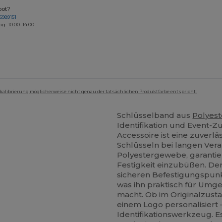
bot?
6989151
ag: 10:00–14:00
mkalibrierung möglicherweise nicht genau der tatsächlichen Produktfarbe entspricht.
Schlüsselband aus
Polyest
Identifikation und Event-Z
Accessoire ist eine zuver
Schlüsseln bei langen Ver
Polyestergewebe, garantie
Festigkeit einzubüßen. Der
sicheren Befestigungspunkt,
was ihn praktisch für Um
macht. Ob im Originalzust
einem Logo personalisiert –
Identifikationswerkzeug. E