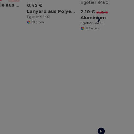
Ausweishülle aus PVC
0,45 €
Lanyard aus Polyester
2,10 €
-11%
2,35 €
Egotier 94401
Aluminium-Sportflasche mit Karabiner 400 ml
+9 Farben
Egotier 94601
+12 Farben