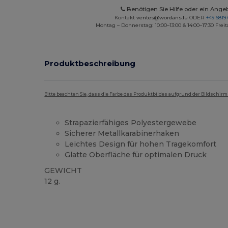
Benötigen Sie Hilfe oder ein Ange
Kontakt
ventes@wordans.lu
ODER
+49 6819 
Montag – Donnerstag: 10:00–13:00 & 14:00–17:30 Freit
Produktbeschreibung
Bitte beachten Sie, dass die Farbe des Produktbildes aufgrund der Bildschir
Strapazierfähiges Polyestergewebe
Sicherer Metallkarabinerhaken
Leichtes Design für hohen Tragekomfort
Glatte Oberfläche für optimalen Druck
GEWICHT
12 g.
Hoher Bestand
Anpassbar