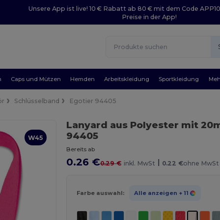
Unsere App ist live! 10 € Rabatt ab 80 € mit dem Code APP1
Preise in der App!
n
Caps und Mützen
Hemden
Arbeitskleidung
Sportkleidung
Meh
ör
Schlüsselband
Egotier 94405
Lanyard aus Polyester mit 20
94405
W45
Bereits ab
0.26 €
|
0.29 €
inkl. MwSt
0.22 €
ohne MwSt
Farbe auswahl:
Alle anzeigen
+ 11