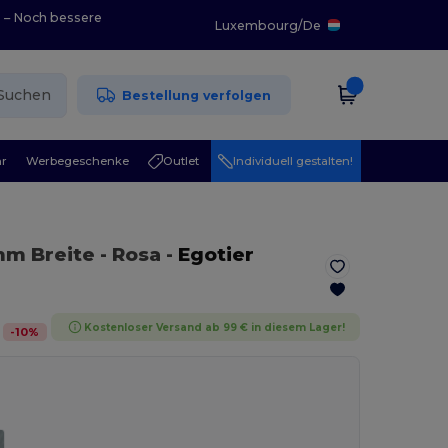
0 – Noch bessere
Luxembourg
/
De
Suchen
Bestellung verfolgen
r
Werbegeschenke
Outlet
Individuell gestalten!
mm Breite
- Rosa
-
Egotier
Kostenloser Versand ab 99 € in diesem Lager!
-
10
%