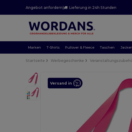
Angebot anfordern
|
Lieferung in 24h Stunden
Marken
T-Shirts
Pullover & Fleece
Taschen
Jacke
Startseite
Werbegeschenke
Veranstaltungszubeh
Versand in