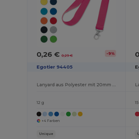
0,26 €
0
-9%
0,29 €
Egotier 94405
E
Lanyard aus Polyester mit 20mm Breite
L
12 g
15
+4 Farben
Unique