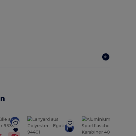
en
-18%
€