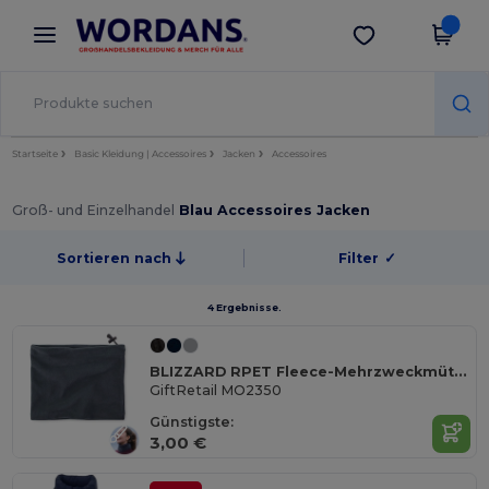
×
Wordans App
App holen
Bessere Preise in der App!
Startseite
Basic Kleidung | Accessoires
Jacken
Accessoires
Groß- und Einzelhandel
Blau Accessoires Jacken
Sortieren nach
Filter
✓
4 Ergebnisse.
BLIZZARD RPET Fleece-Mehrzweckmütze
GiftRetail MO2350
Günstigste:
3,00 €