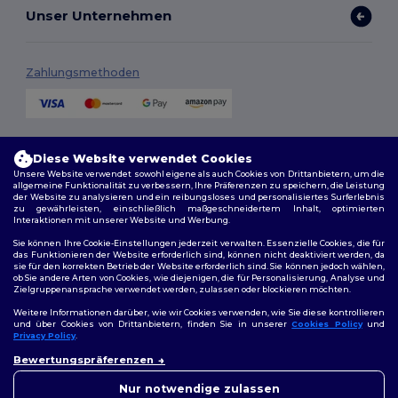
Unser Unternehmen
Zahlungsmethoden
Versandmethoden
Diese Website verwendet Cookies
Unsere Website verwendet sowohl eigene als auch Cookies von Drittanbietern, um die
allgemeine Funktionalität zu verbessern, Ihre Präferenzen zu speichern, die Leistung
der Website zu analysieren und ein reibungsloses und personalisiertes Surferlebnis
zu gewährleisten, einschließlich maßgeschneidertem Inhalt, optimierten
Interaktionen mit unserer Website und Werbung.
Sie können Ihre Cookie-Einstellungen jederzeit verwalten. Essenzielle Cookies, die für
das Funktionieren der Website erforderlich sind, können nicht deaktiviert werden, da
sie für den korrekten Betrieb der Website erforderlich sind. Sie können jedoch wählen,
Folge uns
ob Sie andere Arten von Cookies, wie diejenigen, die für Personalisierung, Analyse und
Zielgruppenansprache verwendet werden, zulassen oder blockieren möchten.
Weitere Informationen darüber, wie wir Cookies verwenden, wie Sie diese kontrollieren
und über Cookies von Drittanbietern, finden Sie in unserer
Cookies Policy
und
Privacy Policy
.
2026. Alle Rechte vorbehalten
👋
Hallo
Bewertungspräferenzen
Allgemeine Geschäftsbedingungen
|
Personalisierungsrichtlinien
|
Wenn Sie Fragen oder
Datenschutzbestimmungen
|
Cookie-Richtlinie
|
Site Map
Bedenken haben, können Sie
Nur notwendige zulassen
uns jederzeit kontaktieren.