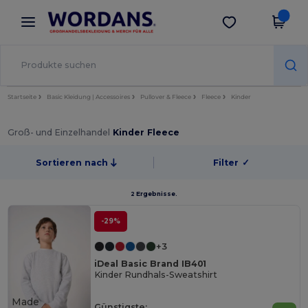
×
Wordans App
App holen
Bessere Preise in der App!
Startseite
Basic Kleidung | Accessoires
Pullover & Fleece
Fleece
Kinder
Groß- und Einzelhandel
Kinder Fleece
Sortieren nach
Filter
✓
2 Ergebnisse.
-29%
+3
iDeal Basic Brand IB401
Kinder Rundhals-Sweatshirt
Made
Günstigste: