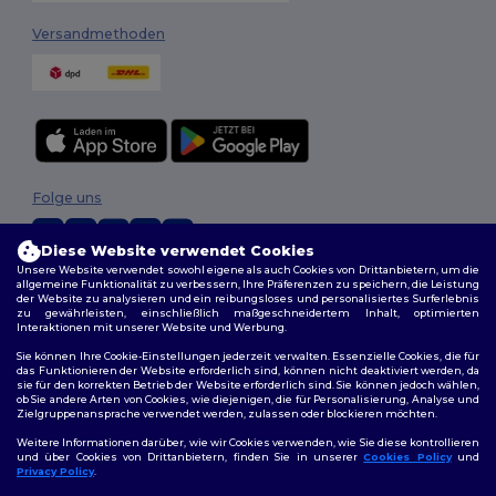
Versandmethoden
Folge uns
Diese Website verwendet Cookies
Unsere Website verwendet sowohl eigene als auch Cookies von Drittanbietern, um die
2026. Alle Rechte vorbehalten
allgemeine Funktionalität zu verbessern, Ihre Präferenzen zu speichern, die Leistung
der Website zu analysieren und ein reibungsloses und personalisiertes Surferlebnis
Allgemeine Geschäftsbedingungen
|
Personalisierungsrichtlinien
|
zu gewährleisten, einschließlich maßgeschneidertem Inhalt, optimierten
Datenschutzbestimmungen
|
Cookie-Richtlinie
|
Site Map
Interaktionen mit unserer Website und Werbung.
Sie können Ihre Cookie-Einstellungen jederzeit verwalten. Essenzielle Cookies, die für
das Funktionieren der Website erforderlich sind, können nicht deaktiviert werden, da
sie für den korrekten Betrieb der Website erforderlich sind. Sie können jedoch wählen,
ob Sie andere Arten von Cookies, wie diejenigen, die für Personalisierung, Analyse und
Zielgruppenansprache verwendet werden, zulassen oder blockieren möchten.
Weitere Informationen darüber, wie wir Cookies verwenden, wie Sie diese kontrollieren
und über Cookies von Drittanbietern, finden Sie in unserer
Cookies Policy
und
Privacy Policy
.
👋
Hallo