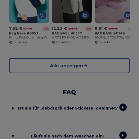
7,32 €
12,23 €
8,81 €
11,40 €
21,30 €
18,60 €
-36%
-43%
-53%
Bag Base BG053
BAG BASE BG337
BAG BASE BG749
Fanny Pack Organizing Verstellbarer Gürtel
MATTE PU SHOE/ ACCESSORY BAG
BOUTIQUE TOILETRY/ ACCESSORY CASE
+2 Farben
+3 Farben
+4 Farben
Alle anzeigen
FAQ
Ist sie für Siebdruck oder Stickerei geeignet?
Läuft sie nach dem Waschen ein?