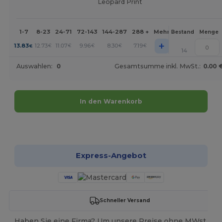
Leopard Print
1-7
8-23
24-71
72-143
144-287
288 +
Mehr
Bestand
Menge
+
13.83
12.73
11.07
9.96
8.30
7.19
€
€
€
€
€
€
14
Auswahlen:
0
Gesamtsumme inkl. MwSt.:
0.00 
In den Warenkorb
Jetzt konfigurieren!
Express-Angebot
Schneller Versand
Haben Sie eine Firma? Um unsere Preise ohne MWst