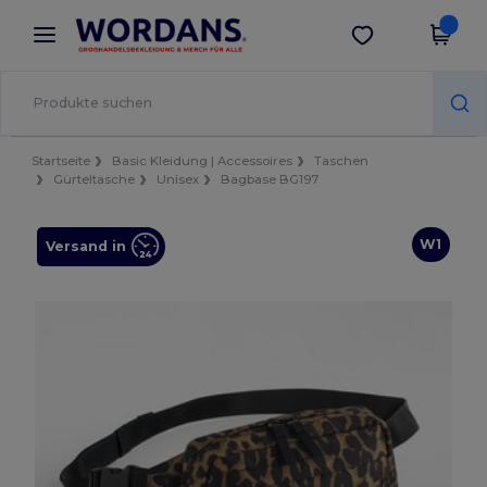
×
Wordans App
App holen
Bessere Preise in der App!
Startseite
Basic Kleidung | Accessoires
Taschen
Gürteltasche
Unisex
Bagbase BG197
W1
Versand in