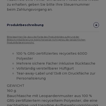
zu erhalten, geben Sie bitte Ihre Steuernummer
beim Zahlungsvorgang an.
Produktbeschreibung
Bitte beachten Sie, dass die Farbe des Produktbildes aufgrund der
Bildschirmkalibrierung möglicherweise nicht genau der tatsächlichen
Produktfarbe entspricht.
100 % GRS-zertifiziertes recyceltes 600D
Polyester
Mehrere sichere Fächer inklusive Rücktasche
Vollständig verstellbarer Hüftgurt
Tear-away-Label und 13x8 cm Druckfläche zur
Personalisierung
GEWICHT
160 g.
Bauchtasche mit Leopardenmuster aus 100 %
GRS-zertifiziertem recyceltem Polyester, die eine
nachhaltige und trendige Aufbewahrungslösung