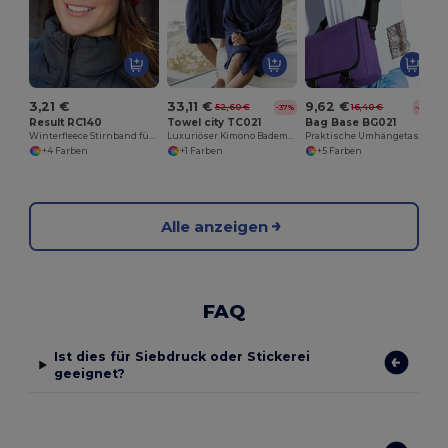
3,21 €
33,11 €
9,62 €
52,60 €
16,40 €
-37%
-41%
Result RC140
Towel city TC021
Bag Base BG021
Winterfleece Stirnband für Outdoor-Aktivitäten
Luxuriöser Kimono Bademantel mit Taschen
Praktische Umhängetasche mit Schlüsselhaken
+4 Farben
+1 Farben
+5 Farben
Alle anzeigen
FAQ
Ist dies für Siebdruck oder Stickerei
geeignet?