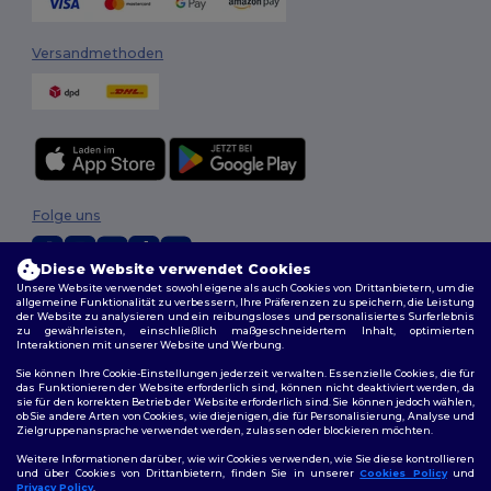
Versandmethoden
Folge uns
Diese Website verwendet Cookies
Unsere Website verwendet sowohl eigene als auch Cookies von Drittanbietern, um die
2026. Alle Rechte vorbehalten
allgemeine Funktionalität zu verbessern, Ihre Präferenzen zu speichern, die Leistung
der Website zu analysieren und ein reibungsloses und personalisiertes Surferlebnis
Allgemeine Geschäftsbedingungen
|
Personalisierungsrichtlinien
|
zu gewährleisten, einschließlich maßgeschneidertem Inhalt, optimierten
Datenschutzbestimmungen
|
Cookie-Richtlinie
|
Site Map
Interaktionen mit unserer Website und Werbung.
Sie können Ihre Cookie-Einstellungen jederzeit verwalten. Essenzielle Cookies, die für
das Funktionieren der Website erforderlich sind, können nicht deaktiviert werden, da
sie für den korrekten Betrieb der Website erforderlich sind. Sie können jedoch wählen,
ob Sie andere Arten von Cookies, wie diejenigen, die für Personalisierung, Analyse und
Zielgruppenansprache verwendet werden, zulassen oder blockieren möchten.
Weitere Informationen darüber, wie wir Cookies verwenden, wie Sie diese kontrollieren
und über Cookies von Drittanbietern, finden Sie in unserer
Cookies Policy
und
Privacy Policy
.