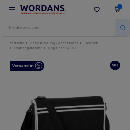
×
Wordans App
App holen
Bessere Preise in der App!
Startseite
Basic Kleidung | Accessoires
Taschen
Umhängetasche
Bag Base BG071
W1
Versand in