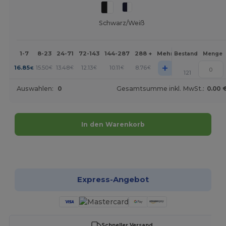
Schwarz/Weiß
1-7
8-23
24-71
72-143
144-287
288 +
Mehr
Bestand
Menge
+
16.85
15.50
13.48
12.13
10.11
8.76
€
€
€
€
€
€
121
Auswahlen:
0
Gesamtsumme inkl. MwSt.:
0.00 
In den Warenkorb
Jetzt konfigurieren!
Express-Angebot
Schneller Versand