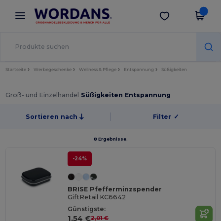
×
Wordans App
App holen
Bessere Preise in der App!
Startseite
Werbegeschenke
Wellness & Pflege
Entspannung
Süßigkeiten
Groß- und Einzelhandel
Süßigkeiten Entspannung
Sortieren nach
Filter
✓
8 Ergebnisse.
-24%
BRISE Pfefferminzspender
GiftRetail KC6642
Günstigste:
1,54 €
2,01 €