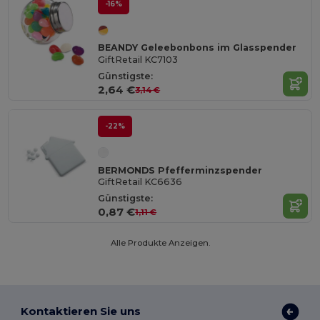
-16%
BEANDY Geleebonbons im Glasspender
GiftRetail KC7103
Günstigste:
2,64 €
3,14 €
-22%
BERMONDS Pfefferminzspender
GiftRetail KC6636
Günstigste:
0,87 €
1,11 €
Alle Produkte Anzeigen.
Kontaktieren Sie uns