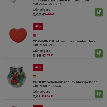
LOVEMINT Herzdose mit Bonbons
GiftRetail MO7234
Günstigste:
2,07 €
2,69 €
-19%
CORAMINT Pfefferminzspender Herz
GiftRetail MO7158
Günstigste:
0,98 €
1,21 €
-16%
CHOCKY Schokolinsen im Glasspender
GiftRetail KC6640
Günstigste:
2,81 €
3,34 €