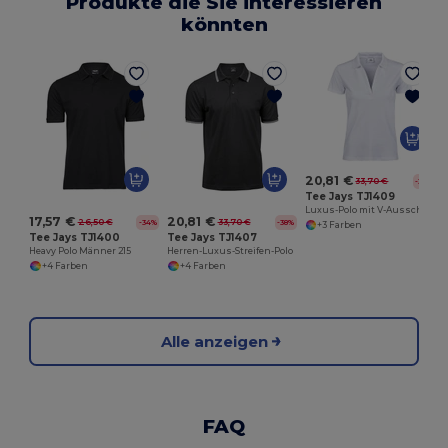
Produkte die Sie interessieren
könnten
20,81 €
33,70 €
-38%
Tee Jays TJ1409
Luxus-Polo mit V-Ausschnitt für Frauen
17,57 €
20,81 €
26,50 €
33,70 €
-34%
-38%
+3 Farben
Tee Jays TJ1400
Tee Jays TJ1407
Heavy Polo Männer 215
Herren-Luxus-Streifen-Polo
+4 Farben
+4 Farben
Alle anzeigen
FAQ