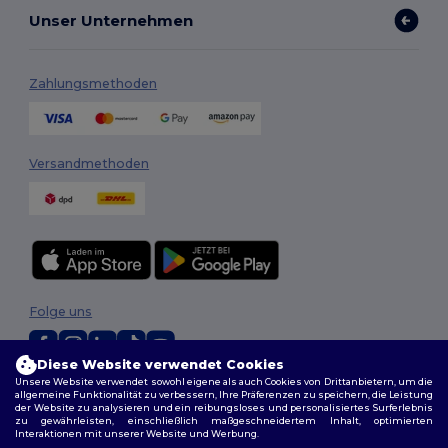
Unser Unternehmen
Zahlungsmethoden
Versandmethoden
Folge uns
Diese Website verwendet Cookies
Unsere Website verwendet sowohl eigene als auch Cookies von Drittanbietern, um die
2026. Alle Rechte vorbehalten
allgemeine Funktionalität zu verbessern, Ihre Präferenzen zu speichern, die Leistung
Allgemeine Geschäftsbedingungen
|
Personalisierungsrichtlinien
|
der Website zu analysieren und ein reibungsloses und personalisiertes Surferlebnis
zu gewährleisten, einschließlich maßgeschneidertem Inhalt, optimierten
Datenschutzbestimmungen
|
Cookie-Richtlinie
|
Site Map
Interaktionen mit unserer Website und Werbung.