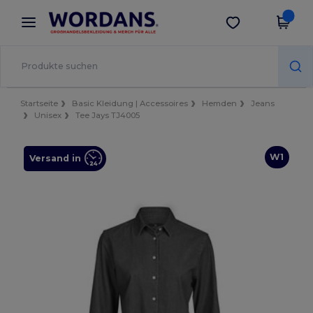
×
Wordans App
App holen
Bessere Preise in der App!
Startseite
Basic Kleidung | Accessoires
Hemden
Jeans
Unisex
Tee Jays TJ4005
W1
Versand in