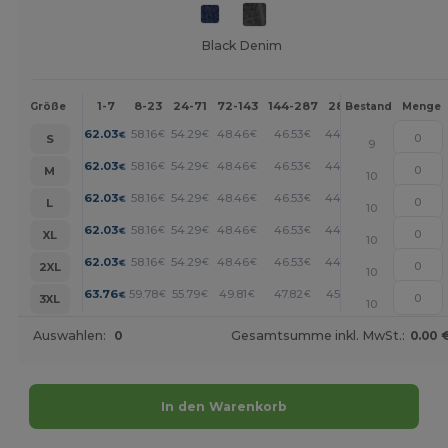
Black Denim
1-7
8-23
24-71
72-143
144-287
288 +
Mehr
Größe
Bestand
Menge
+
62.03
58.16
54.29
48.46
46.53
44.59
€
€
€
€
€
€
S
9
+
62.03
58.16
54.29
48.46
46.53
44.59
€
€
€
€
€
€
M
10
+
62.03
58.16
54.29
48.46
46.53
44.59
€
€
€
€
€
€
L
10
+
62.03
58.16
54.29
48.46
46.53
44.59
€
€
€
€
€
€
XL
10
+
62.03
58.16
54.29
48.46
46.53
44.59
€
€
€
€
€
€
2XL
10
+
63.76
59.78
55.79
49.81
47.82
45.82
€
€
€
€
€
€
3XL
10
Auswahlen:
0
Gesamtsumme inkl. MwSt.:
0.00 
In den Warenkorb