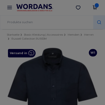
×
Wordans App
App holen
Bessere Preise in der App!
Startseite
Basic Kleidung | Accessoires
Hemden
Herren
Russell Collection RU933M
W1
Versand in