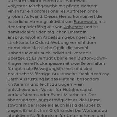
Kurzarm-Oxford-Hemd aus Baumwoll-
Polyester-Mischgewebe mit pflegeleichtem
Finish für ein professionelles Auftreten ohne
großen Aufwand. Dieses Hemd kombiniert die
natürliche Atmungsaktivität von
Baumwolle
mit
der Strapazierfähigkeit von
Polyester
und ist
damit ideal für den täglichen Einsatz in
anspruchsvollen Arbeitsumgebungen. Die
strukturierte Oxford-Webung verleiht dem
Hemd eine klassische Optik, die sowohl
unbedruckt als auch individuell veredelt
überzeugt. Es verfügt über einen Button-Down-
Kragen, eine Rückenpasse mit zwei Seitenfalten
für optimale Bewegungsfreiheit und eine
praktische V-förmige Brusttasche. Dank der 'Easy
Care'-Ausrüstung ist das Material besonders
knitterarm und leicht zu bügeln – ein
entscheidender Vorteil für Hotelpersonal,
Verkaufsteams oder Event-Mitarbeiter. Der
abgerundete
Saum
ermöglicht es, das Hemd
sowohl in der Hose als auch lässig darüber zu
tragen. Erhältlich im Großhandel bei Wordans zu
attraktiven Staffelpreisen für Unternehmen und