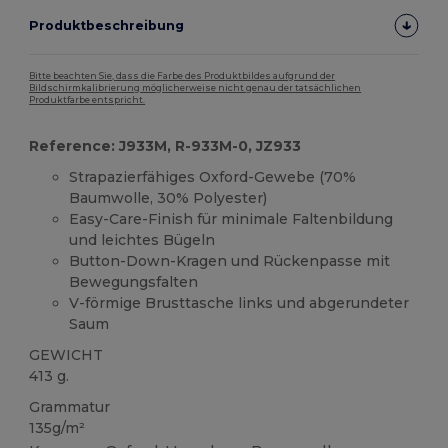
Produktbeschreibung
Bitte beachten Sie, dass die Farbe des Produktbildes aufgrund der
Bildschirmkalibrierung möglicherweise nicht genau der tatsächlichen
Produktfarbe entspricht.
Reference: J933M, R-933M-0, JZ933
Strapazierfähiges Oxford-Gewebe (70%
Baumwolle, 30% Polyester)
Easy-Care-Finish für minimale Faltenbildung
und leichtes Bügeln
Button-Down-Kragen und Rückenpasse mit
Bewegungsfalten
V-förmige Brusttasche links und abgerundeter
Saum
GEWICHT
413 g.
Grammatur
135g/m²