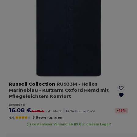
Russell Collection
RU933M
- Helles
Marineblau
- Kurzarm Oxford Hemd mit
Pflegeleichtem Komfort
Bereits ab
16.08 €
|
-
46
%
30.05 €
inkl. MwSt
13.74 €
ohne MwSt
4.4
5 Bewertungen
Kostenloser Versand ab 119 € in diesem Lager!