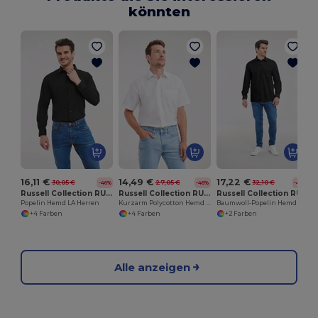
könnten
16,11 €
14,49 €
17,22 €
30,05 €
27,05 €
32,10 €
-46%
-46%
-46%
Russell Collection RU934M
Russell Collection RU935M
Russell Collection RU936M
Popelin Hemd LA Herren
Kurzarm Polycotton Hemd mit Pflegeleichtem Poplin
Baumwoll-Popelin Hemd LA
+4 Farben
+4 Farben
+2 Farben
Alle anzeigen