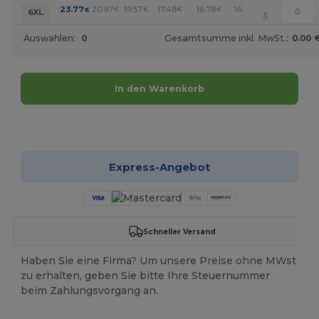
+
23.77
20.97
19.57
17.48
16.78
16.08
€
€
€
€
€
€
6XL
3
Auswahlen:
0
Gesamtsumme inkl. MwSt.:
0.00 
In den Warenkorb
Jetzt konfigurieren!
Express-Angebot
Schneller Versand
Haben Sie eine Firma? Um unsere Preise ohne MWst
zu erhalten, geben Sie bitte Ihre Steuernummer
beim Zahlungsvorgang an.