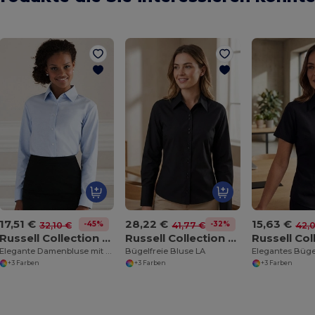
17,51 €
28,22 €
15,63 €
-45%
-32%
32,10 €
41,77 €
42,
Russell Collection R-932F-0
Russell Collection R-956F-0
Elegante Damenbluse mit Langarm und Taillierung
Bügelfreie Bluse LA
+3 Farben
+3 Farben
+3 Farben