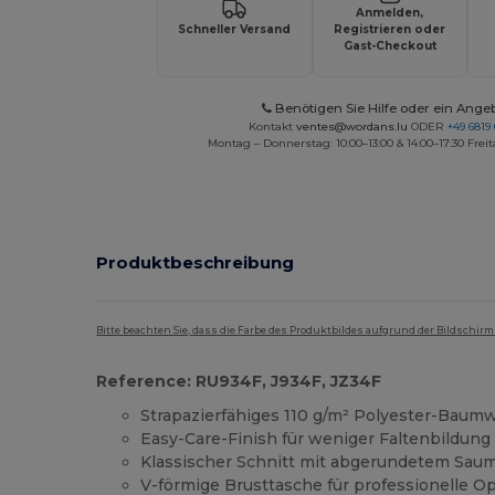
Anmelden,
Schneller Versand
Registrieren oder
Gast-Checkout
Benötigen Sie Hilfe oder ein Ange
Kontakt
ventes@wordans.lu
ODER
+49 6819 
Montag – Donnerstag: 10:00–13:00 & 14:00–17:30 Freit
Produktbeschreibung
Bitte beachten Sie, dass die Farbe des Produktbildes aufgrund der Bildschir
Reference: RU934F, J934F, JZ34F
Strapazierfähiges 110 g/m² Polyester-Baum
Easy-Care-Finish für weniger Faltenbildung
Klassischer Schnitt mit abgerundetem Sau
V-förmige Brusttasche für professionelle Op