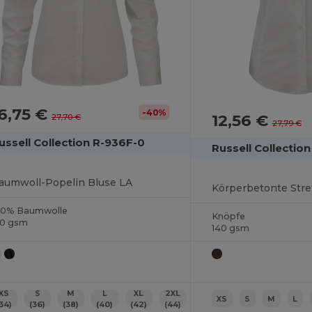
6,75 €
-40%
12,56 €
27,70 €
27,79 €
ussell Collection R-936F-0
Russell Collectio
aumwoll-Popelin Bluse LA
Körperbetonte Stre
00% Baumwolle
Knöpfe
20 gsm
140 gsm
XS
S
M
L
XL
2XL
XS
S
M
L
(34)
(36)
(38)
(40)
(42)
(44)