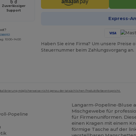
Zuverlässiger
Support
Express-A
bot?
6989151
ag: 10:00–14:00
Haben Sie eine Firma? Um unsere Preise o
Steuernummer beim Zahlungsvorgang an.
mkalibrierung möglicherweise nicht genau der tatsächlichen Produktfarbe entspricht.
Langarm-Popeline-Bluse a
Mischgewebe für profession
woll-Popeline
für Firmenuniformen. Diese
einen Kragen mit einem Kn
m
förmige Tasche auf der li
tik
verstellbaren Manschetten