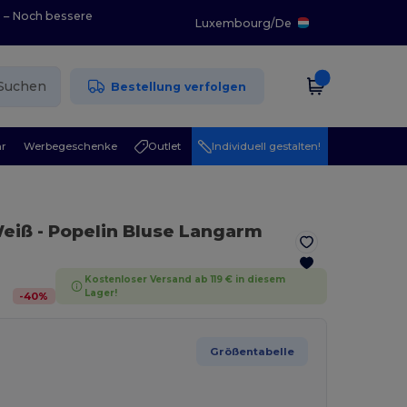
0 – Noch bessere
Luxembourg
/
De
Suchen
Bestellung verfolgen
r
Werbegeschenke
Outlet
Individuell gestalten!
Weiß
- Popelin Bluse Langarm
Kostenloser Versand ab 119 € in diesem
Lager!
-
40
%
Größentabelle