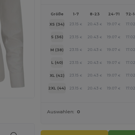
Größe
1-7
8-23
24-71
72-
23.15
20.43
19.07
17.0
XS (34)
€
€
€
23.15
20.43
19.07
17.0
S (36)
€
€
€
23.15
20.43
19.07
17.0
M (38)
€
€
€
23.15
20.43
19.07
17.0
L (40)
€
€
€
23.15
20.43
19.07
17.0
XL (42)
€
€
€
23.15
20.43
19.07
17.0
2XL (44)
€
€
€
r Ihre Produkte an
Auswahlen:
0