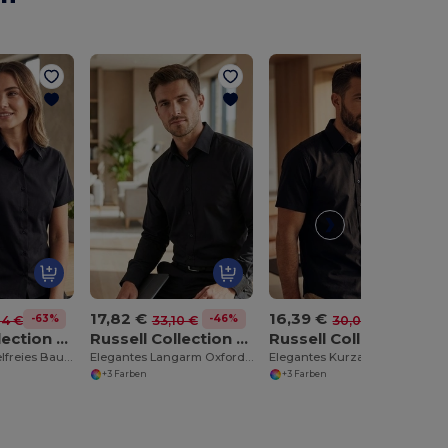
17,82 €
16,39 €
-63%
-46%
-45%
04 €
33,10 €
30,05 €
Russell Collection R-957F-0
Russell Collection R-922M-0
Russell Collection R-923M-0
Elegantes Bügelfreies Baumwollhemd für Herren
Elegantes Langarm Oxford Hemd für Herren
Elegantes Kurzarm Oxford Hemd für Herren
+3 Farben
+3 Farben