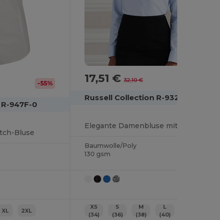
17,51 €
-45%
32,10 €
-55%
Russell Collection R-932F-0
n R-947F-0
Elegante Damenbluse mit Langarm und Taillierung
tch-Bluse
Baumwolle/Poly
130 gsm
XS
S
M
L
XL
2XL
XL
2XL
(34)
(36)
(38)
(40)
(42)
(44)