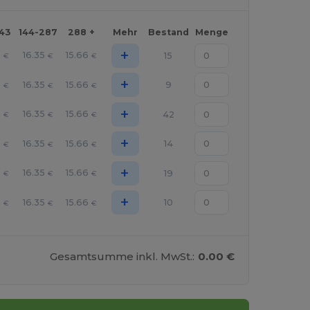
143
144-287
288 +
Mehr
Bestand
Menge
+
2
16.35
15.66
15
€
€
€
+
2
16.35
15.66
9
€
€
€
+
2
16.35
15.66
42
€
€
€
+
2
16.35
15.66
14
€
€
€
+
2
16.35
15.66
19
€
€
€
+
2
16.35
15.66
10
€
€
€
Gesamtsumme inkl. MwSt.:
0.00 €