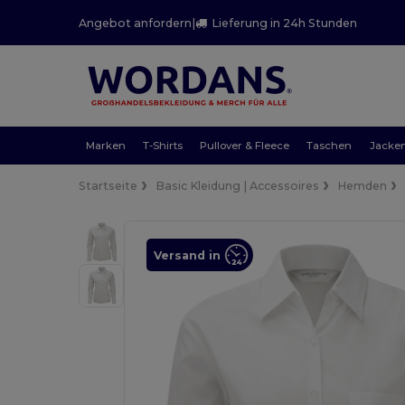
Angebot anfordern
|
Lieferung in 24h Stunden
Marken
T-Shirts
Pullover & Fleece
Taschen
Jacke
Startseite
Basic Kleidung | Accessoires
Hemden
Versand in