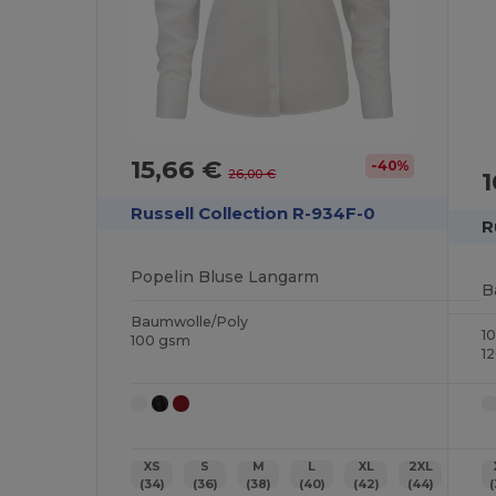
15,66 €
-40%
26,00 €
1
Russell Collection R-934F-0
R
Popelin Bluse Langarm
B
Baumwolle/Poly
1
100 gsm
1
XS
S
M
L
XL
2XL
(34)
(36)
(38)
(40)
(42)
(44)