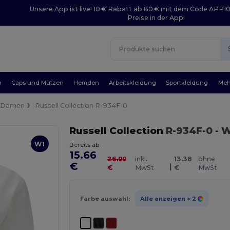
Unsere App ist live! 10 € Rabatt ab 80 € mit dem Code APP1
Preise in der App!
n
Caps und Mützen
Hemden
Arbeitskleidung
Sportkleidung
Meh
Damen
Russell Collection R-934F-0
Russell Collection
R-934F-0
- 
W1
Bereits ab
15.66
26.00
inkl.
13.38
ohne
€
|
€
MwSt
€
MwSt
Farbe auswahl:
Alle anzeigen
+ 2