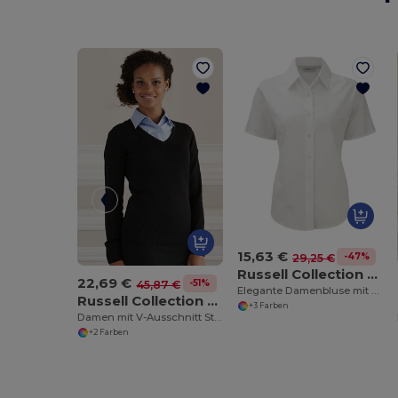
15,63 €
-47%
29,25 €
Russell Collection R-933F-0
22,69 €
-51%
45,87 €
Elegante Damenbluse mit Oxford-Stil
Russell Collection R-710F-0
+3 Farben
Damen mit V-Ausschnitt Strickpullover
+2 Farben