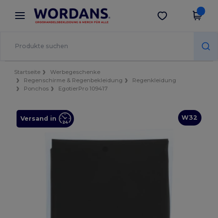
×
Wordans App
App holen
Bessere Preise in der App!
Startseite
Werbegeschenke
Regenschirme & Regenbekleidung
Regenkleidung
Ponchos
EgotierPro 109417
W32
Versand in