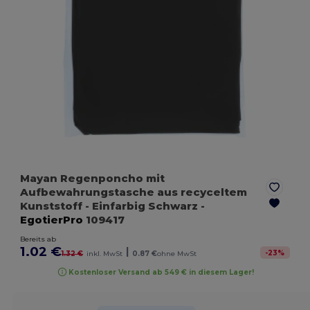
Mayan Regenponcho mit
Aufbewahrungstasche aus recyceltem
Kunststoff
- Einfarbig Schwarz
-
EgotierPro
109417
Bereits ab
1.02 €
|
-
23
%
1.32 €
inkl. MwSt
0.87 €
ohne MwSt
Kostenloser Versand ab 549 € in diesem Lager!