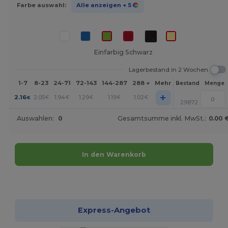
Farbe auswahl:
Alle anzeigen
+ 5
Einfarbig Schwarz
Lagerbestand in 2 Wochen
1-7
8-23
24-71
72-143
144-287
288 +
Mehr
Bestand
Menge
+
2.16
2.05
1.94
1.29
1.19
1.02
€
€
€
€
€
€
29872
Auswahlen:
0
Gesamtsumme inkl. MwSt.:
0.00 
In den Warenkorb
Jetzt konfigurieren!
Express-Angebot