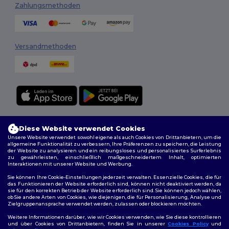
Zahlungsmethoden
Versandmethoden
Folge uns
Diese Website verwendet Cookies
Unsere Website verwendet sowohl eigene als auch Cookies von Drittanbietern, um die
allgemeine Funktionalität zu verbessern, Ihre Präferenzen zu speichern, die Leistung
der Website zu analysieren und ein reibungsloses und personalisiertes Surferlebnis
zu gewährleisten, einschließlich maßgeschneidertem Inhalt, optimierten
2026. Alle Rechte vorbehalten
Interaktionen mit unserer Website und Werbung.
Allgemeine Geschäftsbedingungen
|
Personalisierungsrichtlinien
|
Sie können Ihre Cookie-Einstellungen jederzeit verwalten. Essenzielle Cookies, die für
Datenschutzbestimmungen
|
Cookie-Richtlinie
|
Site Map
das Funktionieren der Website erforderlich sind, können nicht deaktiviert werden, da
sie für den korrekten Betrieb der Website erforderlich sind. Sie können jedoch wählen,
ob Sie andere Arten von Cookies, wie diejenigen, die für Personalisierung, Analyse und
Zielgruppenansprache verwendet werden, zulassen oder blockieren möchten.
Weitere Informationen darüber, wie wir Cookies verwenden, wie Sie diese kontrollieren
und über Cookies von Drittanbietern, finden Sie in unserer
Cookies Policy
und