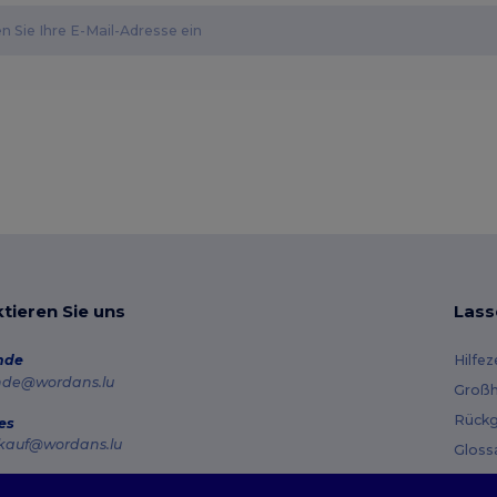
tieren Sie uns
Lass
nde
Hilfe
nde@wordans.lu
Großh
Rückg
es
kauf@wordans.lu
Gloss
Vers
line