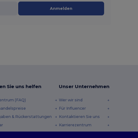
Anmelden
en Sie uns helfen
Unser Unternehmen
zentrum (FAQ)
Wer wir sind
andelspreise
Für Influencer
aben & Rückerstattungen
Kontaktieren Sie uns
ar
Karrierezentrum
andmethoden