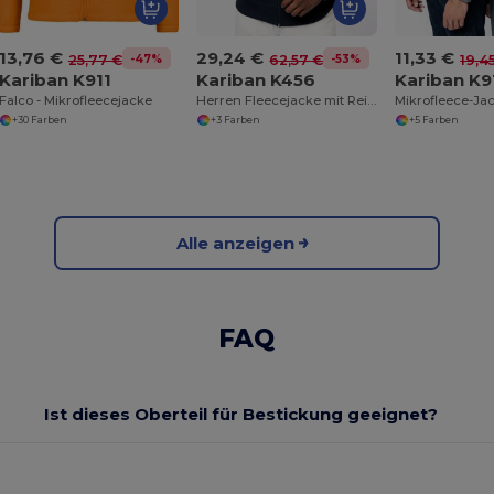
13,76 €
29,24 €
11,33 €
-47%
-53%
25,77 €
62,57 €
19,4
Kariban K911
Kariban K456
Kariban K9
Falco - Mikrofleecejacke
Herren Fleecejacke mit Reißverschluss und Kontrastkragen
+30 Farben
+3 Farben
+5 Farben
Alle anzeigen
FAQ
Ist dieses Oberteil für Bestickung geeignet?