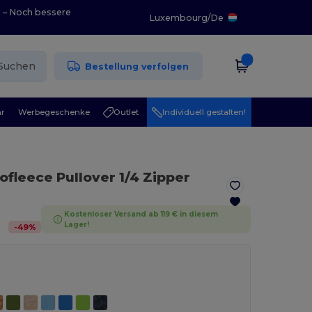
0 – Noch bessere
Luxembourg
/
De
Suchen
Bestellung verfolgen
r
Werbegeschenke
Outlet
Individuell gestalten!
rofleece Pullover 1/4 Zipper
Kostenloser Versand ab 119 € in diesem
Lager!
-
49
%