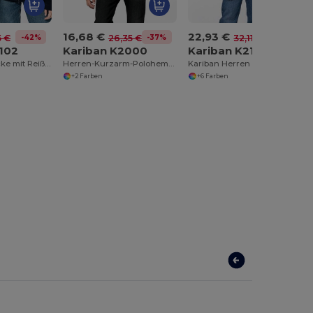
16,68 €
22,93 €
-42%
-37%
-29%
5 €
26,35 €
32,11 €
102
Kariban K2000
Kariban K213
Mikrofleece-Jacke mit Reißverschluss
Herren-Kurzarm-Polohemd Supima®
Kariban Herren Langarm Rugby Polo Shirt
+2 Farben
+6 Farben