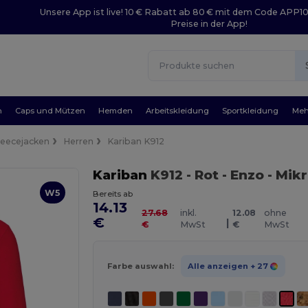
Unsere App ist live! 10 € Rabatt ab 80 € mit dem Code APP1
Preise in der App!
n
Caps und Mützen
Hemden
Arbeitskleidung
Sportkleidung
Meh
leecejacken
Herren
Kariban K912
Kariban
K912
- Rot
- Enzo - Mik
W5
Bereits ab
14.13
27.68
inkl.
12.08
ohne
€
|
€
MwSt
€
MwSt
Farbe auswahl:
Alle anzeigen
+ 27