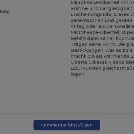
Microfleece-Oberteil mit R
Wärme und Langlebigkeit mit
ldung
Erscheinungsbild. Dieses v
Seitentaschen und gerade 
Alltag oder als personali
Microfleece-Oberteil ist p
behält dank seiner hochwe
Tragen seine Form. Die gla
Bestickungen, was es zu e
macht. Ob als wärmende Zw
Oberteil, dieses Fleece bi
B2C-Kunden gleichermaßen,
legen.
Kommentar hinzufügen