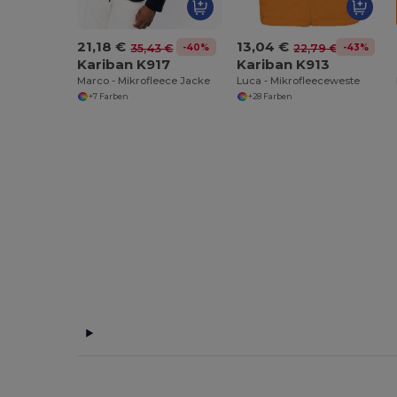
21,18 €
13,04 €
-40%
-43%
35,43 €
22,79 €
Kariban K917
Kariban K913
Marco - Mikrofleece Jacke
Luca - Mikrofleeceweste
+7 Farben
+28 Farben