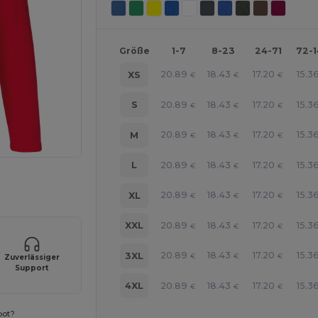
Größe
1-7
8-23
24-71
72-
20.89
18.43
17.20
15.3
XS
€
€
€
20.89
18.43
17.20
15.3
S
€
€
€
20.89
18.43
17.20
15.3
M
€
€
€
20.89
18.43
17.20
15.3
L
€
€
€
r Ihre Produkte an
20.89
18.43
17.20
15.3
XL
€
€
€
20.89
18.43
17.20
15.3
XXL
€
€
€
20.89
18.43
17.20
15.3
3XL
€
€
€
Zuverlässiger
Support
20.89
18.43
17.20
15.3
4XL
€
€
€
bot?