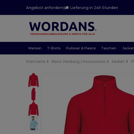
Angebot anfordern
|
Lieferung in 24h Stunden
Marken
T-Shirts
Pullover & Fleece
Taschen
Jacke
Startseite
Basic Kleidung | Accessoires
Jacken
F