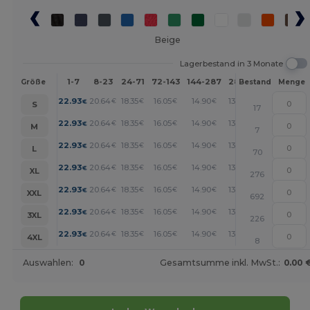
Beige
Lagerbestand in 3 Monate
1-7
8-23
24-71
72-143
144-287
288 +
Mehr
Größe
Bestand
Menge
+
22.93
20.64
18.35
16.05
14.90
13.76
€
€
€
€
€
€
S
17
+
22.93
20.64
18.35
16.05
14.90
13.76
€
€
€
€
€
€
M
7
+
22.93
20.64
18.35
16.05
14.90
13.76
€
€
€
€
€
€
L
70
+
22.93
20.64
18.35
16.05
14.90
13.76
€
€
€
€
€
€
XL
276
+
22.93
20.64
18.35
16.05
14.90
13.76
€
€
€
€
€
€
XXL
692
+
22.93
20.64
18.35
16.05
14.90
13.76
€
€
€
€
€
€
3XL
226
+
22.93
20.64
18.35
16.05
14.90
13.76
€
€
€
€
€
€
4XL
8
Auswahlen:
0
Gesamtsumme inkl. MwSt.:
0.00 