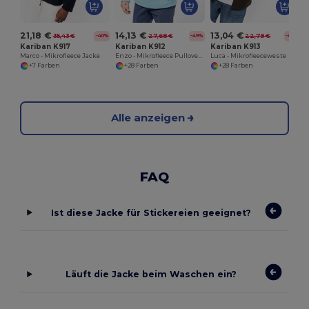
21,18 €
14,13 €
13,04 €
35,43 €
27,68 €
22,79 €
-40%
-49%
-43%
Kariban K917
Kariban K912
Kariban K913
Marco - Mikrofleece Jacke
Enzo - Mikrofleece Pullover 1/4 Zipper
Luca - Mikrofleeceweste
+7 Farben
+28 Farben
+28 Farben
Alle anzeigen
FAQ
Ist diese Jacke für Stickereien geeignet?
Läuft die Jacke beim Waschen ein?