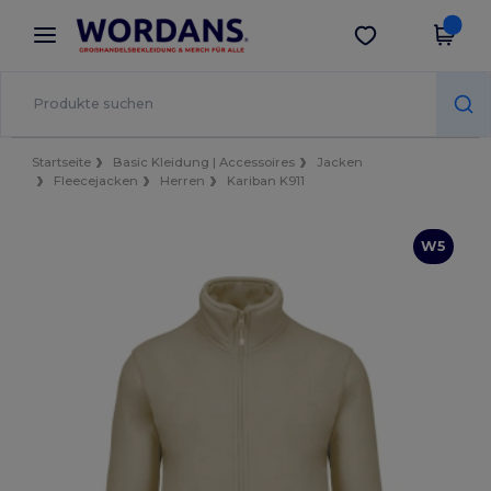
×
Wordans App
App holen
Bessere Preise in der App!
Startseite
Basic Kleidung | Accessoires
Jacken
Fleecejacken
Herren
Kariban K911
W5