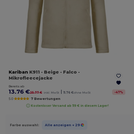
Kariban
K911
- Beige
- Falco -
Mikrofleecejacke
Bereits ab
13.76 €
|
-
47
%
25.77 €
inkl. MwSt
11.76 €
ohne MwSt
5.0
7 Bewertungen
Kostenloser Versand ab 119 € in diesem Lager!
Farbe auswahl:
Alle anzeigen
+ 29