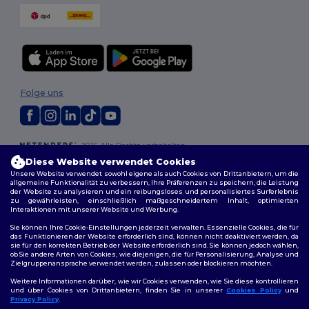
Folge uns
2026. Alle Rechte vorbehalten
Allgemeine Geschäftsbedingungen
|
Personalisierungsrichtlinien
|
Diese Website verwendet Cookies
Datenschutzbestimmungen
|
Cookie-Richtlinie
|
Site Map
Unsere Website verwendet sowohl eigene als auch Cookies von Drittanbietern, um die
allgemeine Funktionalität zu verbessern, Ihre Präferenzen zu speichern, die Leistung
der Website zu analysieren und ein reibungsloses und personalisiertes Surferlebnis
zu gewährleisten, einschließlich maßgeschneidertem Inhalt, optimierten
Interaktionen mit unserer Website und Werbung.
Sie können Ihre Cookie-Einstellungen jederzeit verwalten. Essenzielle Cookies, die für
das Funktionieren der Website erforderlich sind, können nicht deaktiviert werden, da
sie für den korrekten Betrieb der Website erforderlich sind. Sie können jedoch wählen,
ob Sie andere Arten von Cookies, wie diejenigen, die für Personalisierung, Analyse und
Zielgruppenansprache verwendet werden, zulassen oder blockieren möchten.
Weitere Informationen darüber, wie wir Cookies verwenden, wie Sie diese kontrollieren
und über Cookies von Drittanbietern, finden Sie in unserer
Cookies Policy
und
Privacy Policy
.
👋
Hallo