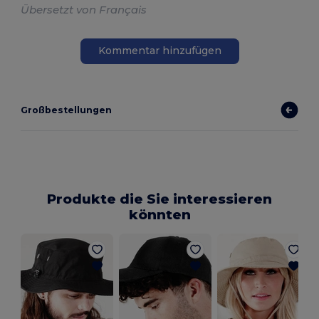
Übersetzt von Français
Kommentar hinzufügen
Großbestellungen
Produkte die Sie interessieren
könnten
M