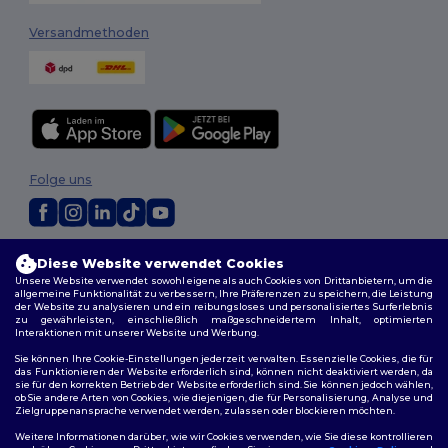
Versandmethoden
Folge uns
2026. Alle Rechte vorbehalten
Diese Website verwendet Cookies
Allgemeine Geschäftsbedingungen
|
Personalisierungsrichtlinien
|
Unsere Website verwendet sowohl eigene als auch Cookies von Drittanbietern, um die
Datenschutzbestimmungen
|
Cookie-Richtlinie
|
Site Map
allgemeine Funktionalität zu verbessern, Ihre Präferenzen zu speichern, die Leistung
der Website zu analysieren und ein reibungsloses und personalisiertes Surferlebnis
zu gewährleisten, einschließlich maßgeschneidertem Inhalt, optimierten
Interaktionen mit unserer Website und Werbung.
Sie können Ihre Cookie-Einstellungen jederzeit verwalten. Essenzielle Cookies, die für
das Funktionieren der Website erforderlich sind, können nicht deaktiviert werden, da
sie für den korrekten Betrieb der Website erforderlich sind. Sie können jedoch wählen,
ob Sie andere Arten von Cookies, wie diejenigen, die für Personalisierung, Analyse und
Zielgruppenansprache verwendet werden, zulassen oder blockieren möchten.
Weitere Informationen darüber, wie wir Cookies verwenden, wie Sie diese kontrollieren