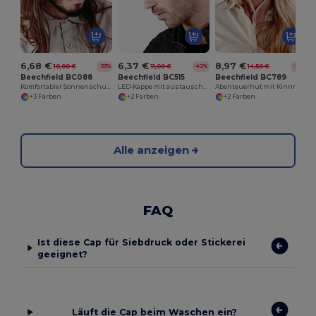
6,68 €
6,37 €
8,97 €
10,00 €
11,00 €
14,50 €
-33%
-42%
-38%
Beechfield BC088
Beechfield BC515
Beechfield BC789
Komfortabler Sonnenschutz-Cargo-Hut mit Mesh
LED-Kappe mit austauschbaren Batterien
Abenteuerhut mit Kinnriemen und Belüftung
+3 Farben
+2 Farben
+2 Farben
Alle anzeigen
FAQ
Ist diese Cap für Siebdruck oder Stickerei
geeignet?
Läuft die Cap beim Waschen ein?