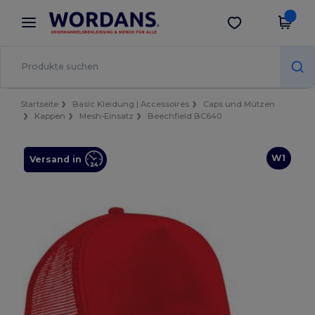
×
Wordans App
App holen
Bessere Preise in der App!
Startseite
Basic Kleidung | Accessoires
Caps und Mützen
Kappen
Mesh-Einsatz
Beechfield BC640
W1
Versand in