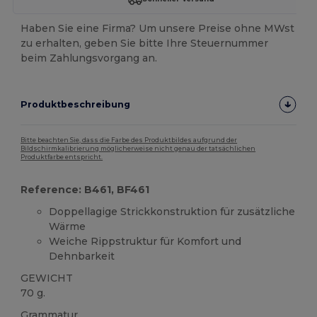
Haben Sie eine Firma? Um unsere Preise ohne MWst
zu erhalten, geben Sie bitte Ihre Steuernummer
beim Zahlungsvorgang an.
Produktbeschreibung
Bitte beachten Sie, dass die Farbe des Produktbildes aufgrund der
Bildschirmkalibrierung möglicherweise nicht genau der tatsächlichen
Produktfarbe entspricht.
Reference: B461, BF461
Doppellagige Strickkonstruktion für zusätzliche
Wärme
Weiche Rippstruktur für Komfort und
Dehnbarkeit
GEWICHT
70 g.
Grammatur