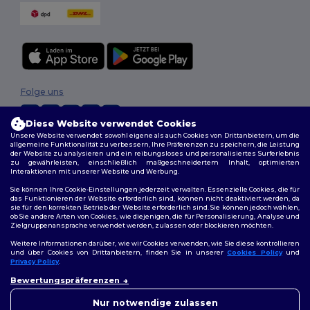
Folge uns
Diese Website verwendet Cookies
Unsere Website verwendet sowohl eigene als auch Cookies von Drittanbietern, um die
2026. Alle Rechte vorbehalten
allgemeine Funktionalität zu verbessern, Ihre Präferenzen zu speichern, die Leistung
der Website zu analysieren und ein reibungsloses und personalisiertes Surferlebnis
Allgemeine Geschäftsbedingungen
|
Personalisierungsrichtlinien
|
zu gewährleisten, einschließlich maßgeschneidertem Inhalt, optimierten
Datenschutzbestimmungen
|
Cookie-Richtlinie
|
Site Map
Interaktionen mit unserer Website und Werbung.
Sie können Ihre Cookie-Einstellungen jederzeit verwalten. Essenzielle Cookies, die für
das Funktionieren der Website erforderlich sind, können nicht deaktiviert werden, da
sie für den korrekten Betrieb der Website erforderlich sind. Sie können jedoch wählen,
ob Sie andere Arten von Cookies, wie diejenigen, die für Personalisierung, Analyse und
Zielgruppenansprache verwendet werden, zulassen oder blockieren möchten.
Weitere Informationen darüber, wie wir Cookies verwenden, wie Sie diese kontrollieren
und über Cookies von Drittanbietern, finden Sie in unserer
Cookies Policy
und
Privacy Policy
.
👋
Hallo
Bewertungspräferenzen
Wenn Sie Fragen oder
Bedenken haben, können Sie
Nur notwendige zulassen
uns jederzeit kontaktieren.