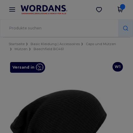
×
Wordans App
App holen
Bessere Preise in der App!
Startseite
Basic Kleidung | Accessoires
Caps und Mützen
Mützen
Beechfield BC461
W1
Versand in