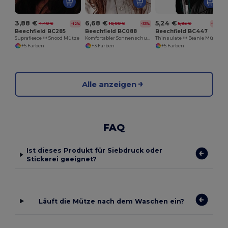
3,88 €
6,68 €
5,24 €
4,40 €
10,00 €
5,95 €
-12%
-33%
-12%
Beechfield BC285
Beechfield BC088
Beechfield BC447
Suprafleece ™ Snood Mütze
Komfortabler Sonnenschutz-Cargo-Hut mit Mesh
Thinsulate ™ Beanie Mütze
+5 Farben
+3 Farben
+5 Farben
Alle anzeigen
FAQ
Ist dieses Produkt für Siebdruck oder
Stickerei geeignet?
Läuft die Mütze nach dem Waschen ein?