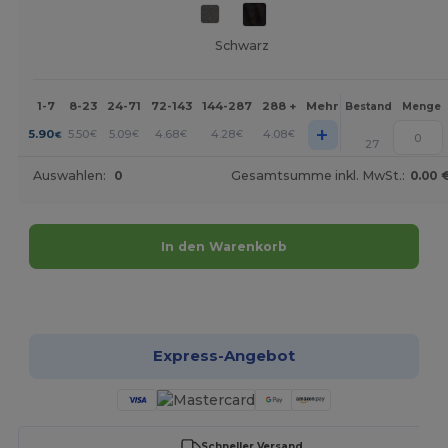
Schwarz
1-7
8-23
24-71
72-143
144-287
288 +
Mehr
Bestand
Menge
+
5.90
5.50
5.09
4.68
4.28
4.08
€
€
€
€
€
€
27
Auswahlen:
0
Gesamtsumme inkl. MwSt.:
0.00 
In den Warenkorb
Jetzt konfigurieren!
Express-Angebot
Schneller Versand