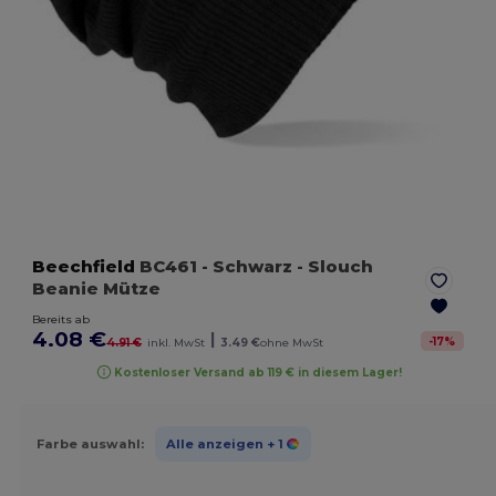
Beechfield
BC461
- Schwarz
- Slouch
Beanie Mütze
Bereits ab
4.08 €
|
-
17
%
4.91 €
inkl. MwSt
3.49 €
ohne MwSt
Kostenloser Versand ab 119 € in diesem Lager!
Farbe auswahl:
Alle anzeigen
+ 1