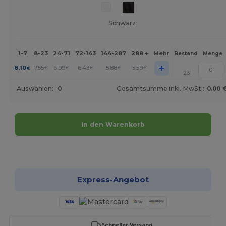
Schwarz
1-7
8-23
24-71
72-143
144-287
288 +
Mehr
Bestand
Menge
+
8.10
7.55
6.99
6.43
5.88
5.59
€
€
€
€
€
€
231
Auswahlen:
0
Gesamtsumme inkl. MwSt.:
0.00 
In den Warenkorb
Jetzt konfigurieren!
Express-Angebot
Schneller Versand