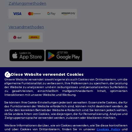
Zahlungsmethoden
Versandmethoden
Folge uns
Diese Website verwendet Cookies
Unsere Website verwendet sowohl eigene als auch Cookies von Drittanbietern, um die
allgemeine Funktionalität zu verbessern, Ihre Präferenzen zu speichern, die Leistung
der Website zu analysieren und ein reibungsloses und personalisiertes Surferlebnis
zu gewährleisten, einschließlich maßgeschneidertem Inhalt, optimierten
2026. Alle Rechte vorbehalten
Interaktionen mit unserer Website und Werbung.
Allgemeine Geschäftsbedingungen
|
Personalisierungsrichtlinien
|
Sie können Ihre Cookie-Einstellungen jederzeit verwalten. Essenzielle Cookies, die für
Datenschutzbestimmungen
|
Cookie-Richtlinie
|
Site Map
das Funktionieren der Website erforderlich sind, können nicht deaktiviert werden, da
sie für den korrekten Betrieb der Website erforderlich sind. Sie können jedoch wählen,
ob Sie andere Arten von Cookies, wie diejenigen, die für Personalisierung, Analyse und
Zielgruppenansprache verwendet werden, zulassen oder blockieren möchten.
Weitere Informationen darüber, wie wir Cookies verwenden, wie Sie diese kontrollieren
und über Cookies von Drittanbietern, finden Sie in unserer
Cookies Policy
und