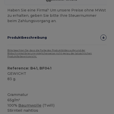
Haben Sie eine Firma? Um unsere Preise ohne MWst
zu erhalten, geben Sie bitte Ihre Steuernummer
beim Zahlungsvorgang an.
Produktbeschreibung
Bitte beachten Sie, dass die Farbe des Produktbildes aufgrund der
Bildschirmkalibrierung möglicherweise nicht genau der tatsächlichen
Produktfarbe entspricht.
Reference: B41, BF041
GEWICHT
83 g.
Tear Away
Organic
Grammatur
65g/m²
100%
Baumwolle
(Twill)
Stirnteil nahtlos