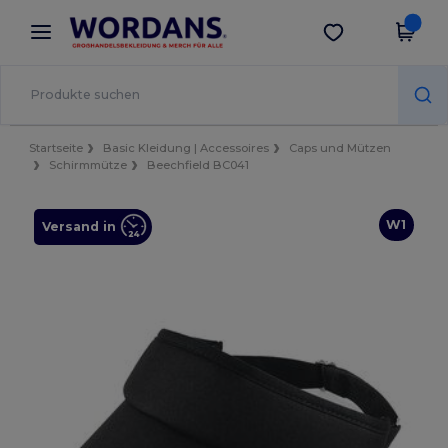
×
Wordans App
App holen
Bessere Preise in der App!
Startseite
Basic Kleidung | Accessoires
Caps und Mützen
Schirmmütze
Beechfield BC041
W1
Versand in