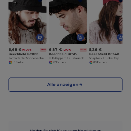
6,68 €
6,37 €
5,26 €
10,00 €
11,00 €
-33%
-42%
Beechfield BC088
Beechfield BC515
Beechfield BC640
Komfortabler Sonnenschutz-Cargo-Hut mit Mesh
LED-Kappe mit austauschbaren Batterien
Snapback Trucker Cap
+3 Farben
+2 Farben
+10 Farben
Alle anzeigen
Melden Sie sich für unseren Newsletter an