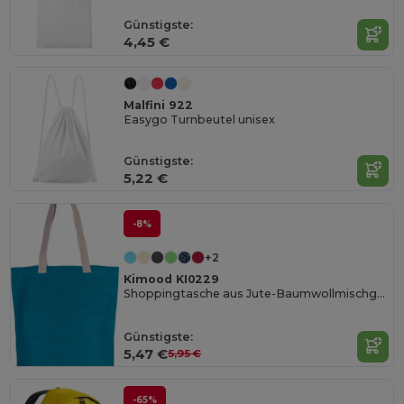
Günstigste:
4,45 €
Malfini 922
Easygo Turnbeutel unisex
Günstigste:
5,22 €
-8%
+2
Kimood KI0229
Shoppingtasche aus Jute-Baumwollmischgewebe
Günstigste:
5,47 €
5,95 €
-65%