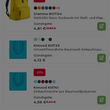
+3
Stamina BO7124
MARABU Basic Rucksack mit Reiß- und Klappverschluss
Günstigste:
4,81 €
13,83 €
Kimood KI0739
Umweltfreundliche Baumwoll-Einkaufstasche mit langen Henkeln
Günstigste:
4,12 €
-27%
Kimood KI0741
Einkaufstasche aus Baumwollpolyester
Günstigste:
4,56 €
6,24 €