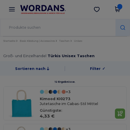
×
Wordans App
App holen
Bessere Preise in der App!
Startseite
Basic Kleidung | Accessoires
Taschen
Unisex
Groß- und Einzelhandel
Türkis Unisex Taschen
Sortieren nach
Filter
✓
12 Ergebnisse.
+3
Kimood KI0273
Jutetasche im Cabas-Stil Mittel
Günstigste:
4,33 €
+3