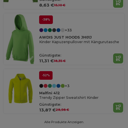
8,63 €
15,10 €
-38%
+33
AWDIS JUST HOODS JH01J
Kinder Kapuzenpullover mit Kängurutasche
Günstigste:
11,31 €
18,35 €
-52%
+3
Malfini 412
Trendy Zipper Sweatshirt Kinder
Günstigste:
13,87 €
28,98 €
Alle Produkte Anzeigen.