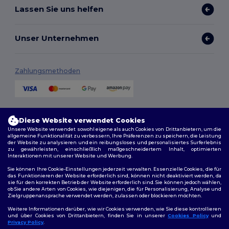
Lassen Sie uns helfen
Unser Unternehmen
Zahlungsmethoden
Versandmethoden
Diese Website verwendet Cookies
Unsere Website verwendet sowohl eigene als auch Cookies von Drittanbietern, um die
allgemeine Funktionalität zu verbessern, Ihre Präferenzen zu speichern, die Leistung
der Website zu analysieren und ein reibungsloses und personalisiertes Surferlebnis
zu gewährleisten, einschließlich maßgeschneidertem Inhalt, optimierten
Interaktionen mit unserer Website und Werbung.
Sie können Ihre Cookie-Einstellungen jederzeit verwalten. Essenzielle Cookies, die für
das Funktionieren der Website erforderlich sind, können nicht deaktiviert werden, da
sie für den korrekten Betrieb der Website erforderlich sind. Sie können jedoch wählen,
Folge uns
ob Sie andere Arten von Cookies, wie diejenigen, die für Personalisierung, Analyse und
Zielgruppenansprache verwendet werden, zulassen oder blockieren möchten.
Weitere Informationen darüber, wie wir Cookies verwenden, wie Sie diese kontrollieren
und über Cookies von Drittanbietern, finden Sie in unserer
Cookies Policy
und
Privacy Policy
.
2026. Alle Rechte vorbehalten