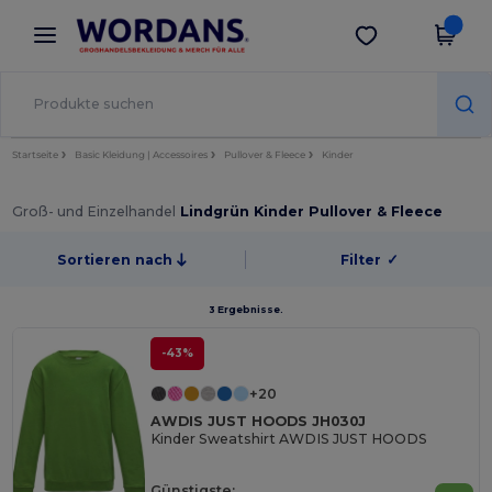
×
Wordans App
App holen
Bessere Preise in der App!
Startseite
Basic Kleidung | Accessoires
Pullover & Fleece
Kinder
Groß- und Einzelhandel
Lindgrün Kinder Pullover & Fleece
Sortieren nach
Filter
✓
3 Ergebnisse.
-43%
+20
AWDIS JUST HOODS JH030J
Kinder Sweatshirt AWDIS JUST HOODS
Günstigste: