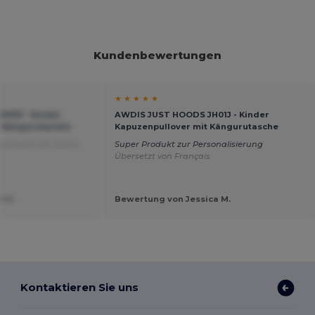
Kundenbewertungen
★ ★ ★ ★ ★
H01J - Kinder
AWDIS JUST HOODS JH01J - Kinder
t Kängurutasche
Kapuzenpullover mit Kängurutasche
bersetzt von Dutch
Super Produkt zur Personalisierung
Übersetzt von Français
t U.
Bewertung von Jessica M.
Kontaktieren Sie uns