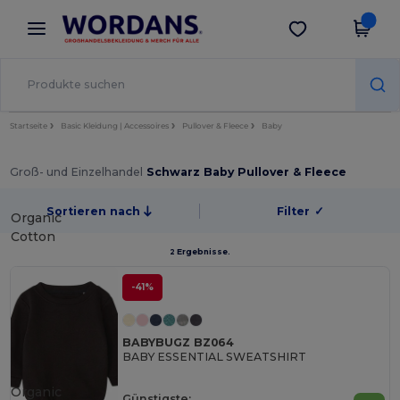
×
Wordans App
App holen
Bessere Preise in der App!
Startseite
Basic Kleidung | Accessoires
Pullover & Fleece
Baby
Groß- und Einzelhandel
Schwarz Baby Pullover & Fleece
Sortieren nach
Filter
✓
Organic
Cotton
2 Ergebnisse.
-41%
BABYBUGZ BZ064
BABY ESSENTIAL SWEATSHIRT
Organic
Günstigste: