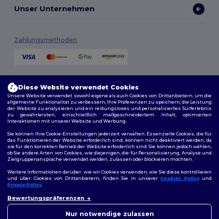
Unser Unternehmen
Zahlungsmethoden
Versandmethoden
Diese Website verwendet Cookies
Unsere Website verwendet sowohl eigene als auch Cookies von Drittanbietern, um die
allgemeine Funktionalität zu verbessern, Ihre Präferenzen zu speichern, die Leistung
der Website zu analysieren und ein reibungsloses und personalisiertes Surferlebnis
zu gewährleisten, einschließlich maßgeschneidertem Inhalt, optimierten
Interaktionen mit unserer Website und Werbung.
Sie können Ihre Cookie-Einstellungen jederzeit verwalten. Essenzielle Cookies, die für
das Funktionieren der Website erforderlich sind, können nicht deaktiviert werden, da
sie für den korrekten Betrieb der Website erforderlich sind. Sie können jedoch wählen,
Folge uns
ob Sie andere Arten von Cookies, wie diejenigen, die für Personalisierung, Analyse und
Zielgruppenansprache verwendet werden, zulassen oder blockieren möchten.
Weitere Informationen darüber, wie wir Cookies verwenden, wie Sie diese kontrollieren
und über Cookies von Drittanbietern, finden Sie in unserer
Cookies Policy
und
Privacy Policy
.
2026. Alle Rechte vorbehalten
👋
Hallo
Bewertungspräferenzen
Allgemeine Geschäftsbedingungen
|
Personalisierungsrichtlinien
|
Wenn Sie Fragen oder
Datenschutzbestimmungen
|
Cookie-Richtlinie
|
Site Map
Bedenken haben, können Sie
Nur notwendige zulassen
uns jederzeit kontaktieren.