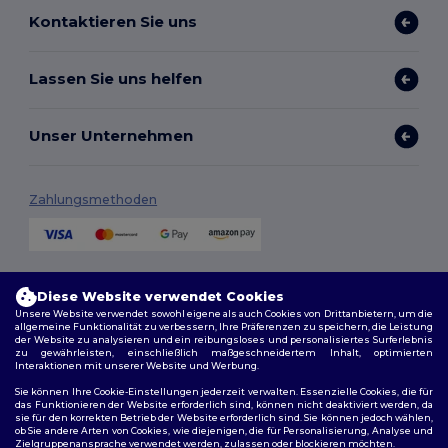
Kontaktieren Sie uns
Lassen Sie uns helfen
Unser Unternehmen
Zahlungsmethoden
Versandmethoden
Diese Website verwendet Cookies
Unsere Website verwendet sowohl eigene als auch Cookies von Drittanbietern, um die
allgemeine Funktionalität zu verbessern, Ihre Präferenzen zu speichern, die Leistung
der Website zu analysieren und ein reibungsloses und personalisiertes Surferlebnis
zu gewährleisten, einschließlich maßgeschneidertem Inhalt, optimierten
Interaktionen mit unserer Website und Werbung.
Sie können Ihre Cookie-Einstellungen jederzeit verwalten. Essenzielle Cookies, die für
das Funktionieren der Website erforderlich sind, können nicht deaktiviert werden, da
sie für den korrekten Betrieb der Website erforderlich sind. Sie können jedoch wählen,
Folge uns
ob Sie andere Arten von Cookies, wie diejenigen, die für Personalisierung, Analyse und
Zielgruppenansprache verwendet werden, zulassen oder blockieren möchten.