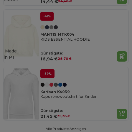
14,44 €
24,40 €
-41%
MANTIS MTK004
KIDS ESSENTIAL HOODIE
Made
Günstigste:
in
PT
16,94 €
28,70 €
-39%
Kariban K4039
Kapuzensweatshirt für Kinder
Günstigste:
21,45 €
35,38 €
Alle Produkte Anzeigen.