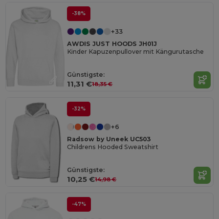
-38%
+33
AWDIS JUST HOODS JH01J
Kinder Kapuzenpullover mit Kängurutasche
Günstigste:
11,31 €
18,35 €
-32%
+6
Radsow by Uneek UC503
Childrens Hooded Sweatshirt
Günstigste:
10,25 €
14,98 €
-47%