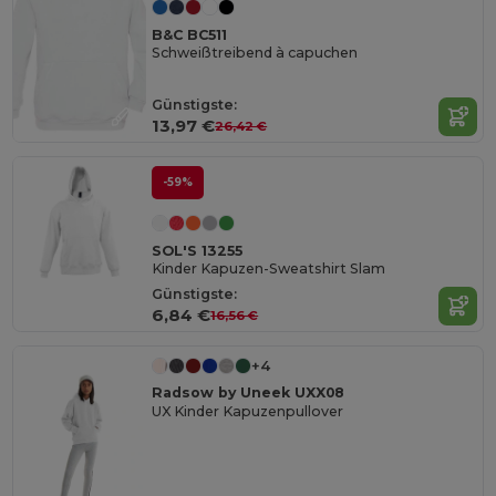
B&C BC511
Schweißtreibend à capuchen
Günstigste:
13,97 €
26,42 €
-59%
SOL'S 13255
Kinder Kapuzen-Sweatshirt Slam
Günstigste:
6,84 €
16,56 €
+4
Radsow by Uneek UXX08
UX Kinder Kapuzenpullover