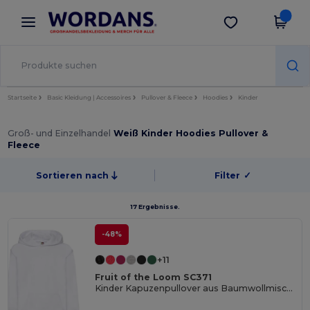
×
Wordans App
App holen
Bessere Preise in der App!
Startseite
Basic Kleidung | Accessoires
Pullover & Fleece
Hoodies
Kinder
Groß- und Einzelhandel
Weiß Kinder Hoodies Pullover &
Fleece
Sortieren nach
Filter
✓
17 Ergebnisse.
-48%
+11
Fruit of the Loom SC371
Kinder Kapuzenpullover aus Baumwollmischung