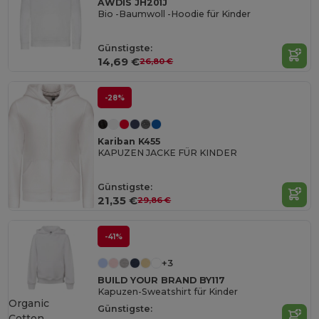
AWDIS JH201J
Bio -Baumwoll -Hoodie für Kinder
Günstigste:
14,69 €
26,80 €
-28%
Kariban K455
KAPUZEN JACKE FÜR KINDER
Günstigste:
21,35 €
29,86 €
-41%
+3
BUILD YOUR BRAND BY117
Kapuzen-Sweatshirt für Kinder
Organic
Günstigste:
Cotton