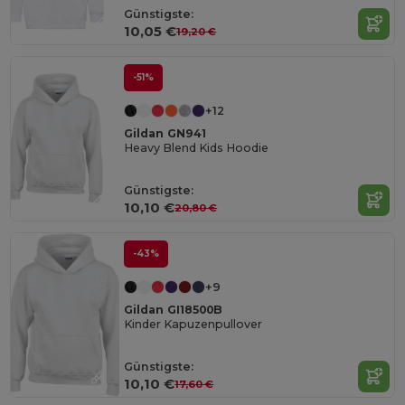
Günstigste:
10,05 €
19,20 €
-51%
+12
Gildan GN941
Heavy Blend Kids Hoodie
Günstigste:
10,10 €
20,80 €
-43%
+9
Gildan GI18500B
Kinder Kapuzenpullover
Günstigste:
10,10 €
17,60 €