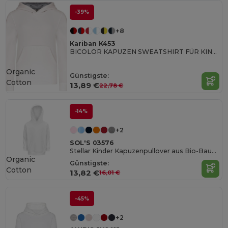
-39%
+8
Kariban K453
BICOLOR KAPUZEN SWEATSHIRT FÜR KINDER
Organic
Günstigste:
Cotton
13,89 €
22,78 €
-14%
+2
SOL'S 03576
Stellar Kinder Kapuzenpullover aus Bio-Baumwolle
Organic
Günstigste:
Cotton
13,82 €
16,01 €
-45%
+2