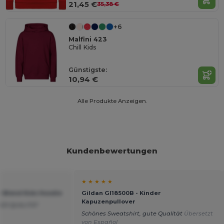
21,45 €
35,38 €
+6
Malfini 423
Chill Kids
Günstigste:
10,94 €
Alle Produkte Anzeigen.
Kundenbewertungen
★ ★ ★ ★ ★
y Blend Kids Hoodie
Gildan GI18500B - Kinder
Kapuzenpullover
ER QUALITÄT
l
Schönes Sweatshirt, gute Qualität
Übersetzt
von Español