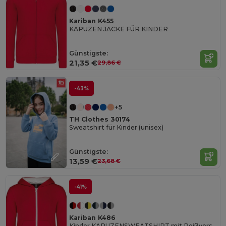
Kariban K455
KAPUZEN JACKE FÜR KINDER
Günstigste:
21,35 €
29,86 €
-43%
+5
TH Clothes 30174
Sweatshirt für Kinder (unisex)
Günstigste:
13,59 €
23,68 €
-41%
Kariban K486
Kinder KAPUZENSWEATSHIRT mit Reißverschluss