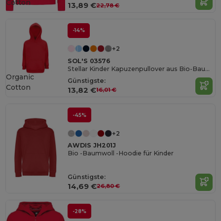
Cotton
13,89 €
22,78 €
-14%
+2
SOL'S 03576
Stellar Kinder Kapuzenpullover aus Bio-Baumwolle
Organic
Günstigste:
Cotton
13,82 €
16,01 €
-45%
+2
AWDIS JH201J
Bio -Baumwoll -Hoodie für Kinder
Günstigste:
14,69 €
26,80 €
-28%