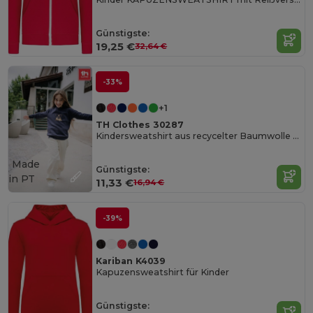
Günstigste:
19,25 €
32,64 €
-33%
+1
TH Clothes 30287
Kindersweatshirt aus recycelter Baumwolle und Polyester
Made
Günstigste:
in
PT
11,33 €
16,94 €
-39%
Kariban K4039
Kapuzensweatshirt für Kinder
Günstigste: