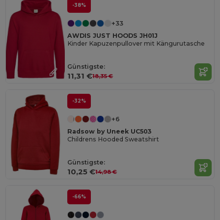
-38%
+33
AWDIS JUST HOODS JH01J
Kinder Kapuzenpullover mit Kängurutasche
Günstigste:
11,31 €
18,35 €
-32%
+6
Radsow by Uneek UC503
Childrens Hooded Sweatshirt
Günstigste:
10,25 €
14,98 €
-66%