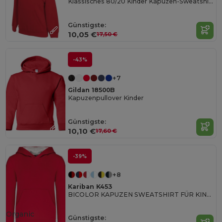
Klassisches 80/20 Kinder Kapuzen-Sweatshirt
Günstigste:
10,05 €
17,50 €
-43%
+7
Gildan 18500B
Kapuzenpullover Kinder
Günstigste:
10,10 €
17,60 €
-39%
+8
Kariban K453
BICOLOR KAPUZEN SWEATSHIRT FÜR KINDER
Organic
Günstigste: