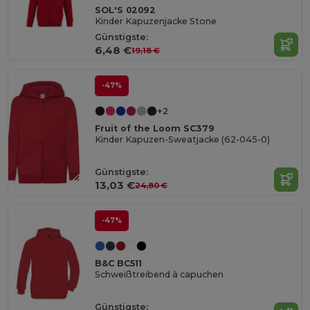
SOL'S 02092
Kinder Kapuzenjacke Stone
Günstigste:
6,48 €
19,18 €
-47%
+2
Fruit of the Loom SC379
Kinder Kapuzen-Sweatjacke (62-045-0)
Günstigste:
13,03 €
24,80 €
-47%
B&C BC511
Schweißtreibend à capuchen
Günstigste: