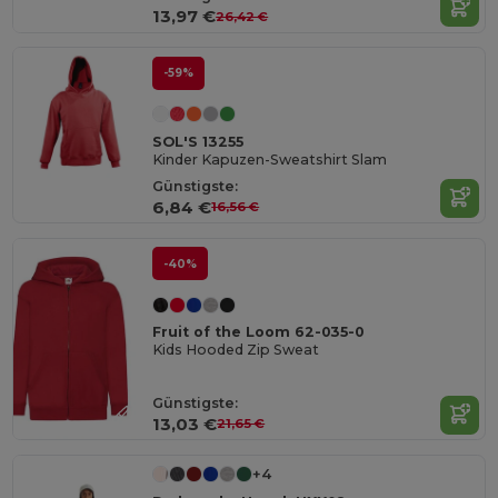
13,97 €
26,42 €
-59%
SOL'S 13255
Kinder Kapuzen-Sweatshirt Slam
Günstigste:
6,84 €
16,56 €
-40%
Fruit of the Loom 62-035-0
Kids Hooded Zip Sweat
Günstigste:
13,03 €
21,65 €
+4