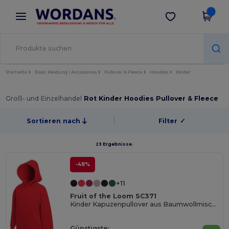
×
Wordans App
App holen
Bessere Preise in der App!
Startseite
Basic Kleidung | Accessoires
Pullover & Fleece
Hoodies
Kinder
Groß- und Einzelhandel
Rot Kinder Hoodies Pullover & Fleece
Sortieren nach
Filter
✓
23 Ergebnisse.
-48%
+11
Fruit of the Loom SC371
Kinder Kapuzenpullover aus Baumwollmischung
Günstigste: