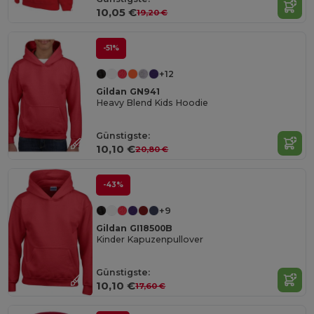
10,05 €
19,20 €
-51%
+12
Gildan GN941
Heavy Blend Kids Hoodie
Günstigste:
10,10 €
20,80 €
-43%
+9
Gildan GI18500B
Kinder Kapuzenpullover
Günstigste:
10,10 €
17,60 €