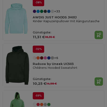
-38%
+33
AWDIS JUST HOODS JH01J
Kinder Kapuzenpullover mit Kängurutasche
Günstigste:
11,31 €
18,35 €
-32%
+6
Radsow by Uneek UC503
Childrens Hooded Sweatshirt
Günstigste:
10,25 €
14,98 €
-59%