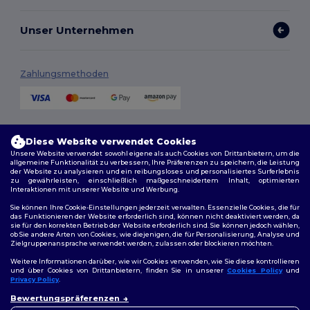
Unser Unternehmen
Zahlungsmethoden
Versandmethoden
Diese Website verwendet Cookies
Unsere Website verwendet sowohl eigene als auch Cookies von Drittanbietern, um die
allgemeine Funktionalität zu verbessern, Ihre Präferenzen zu speichern, die Leistung
der Website zu analysieren und ein reibungsloses und personalisiertes Surferlebnis
zu gewährleisten, einschließlich maßgeschneidertem Inhalt, optimierten
Interaktionen mit unserer Website und Werbung.
Sie können Ihre Cookie-Einstellungen jederzeit verwalten. Essenzielle Cookies, die für
das Funktionieren der Website erforderlich sind, können nicht deaktiviert werden, da
sie für den korrekten Betrieb der Website erforderlich sind. Sie können jedoch wählen,
Folge uns
ob Sie andere Arten von Cookies, wie diejenigen, die für Personalisierung, Analyse und
Zielgruppenansprache verwendet werden, zulassen oder blockieren möchten.
Weitere Informationen darüber, wie wir Cookies verwenden, wie Sie diese kontrollieren
und über Cookies von Drittanbietern, finden Sie in unserer
Cookies Policy
und
Privacy Policy
.
2026. Alle Rechte vorbehalten
👋
Hallo
Allgemeine Geschäftsbedingungen
|
Personalisierungsrichtlinien
|
Bewertungspräferenzen
Wenn Sie Fragen oder
Datenschutzbestimmungen
|
Cookie-Richtlinie
|
Site Map