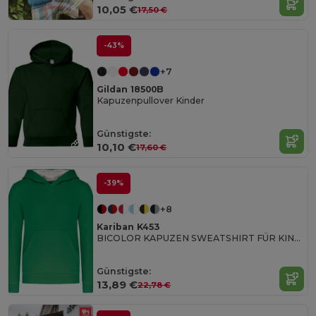
10,05 €
17,50 €
-43%
+7
Gildan 18500B
Kapuzenpullover Kinder
Günstigste:
10,10 €
17,60 €
-39%
+8
Kariban K453
BICOLOR KAPUZEN SWEATSHIRT FÜR KINDER
Günstigste:
13,89 €
22,78 €