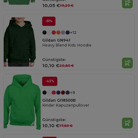
10,05 €
19,20 €
-51%
+12
Gildan GN941
Heavy Blend Kids Hoodie
Günstigste:
10,10 €
20,80 €
-43%
+9
Gildan GI18500B
Kinder Kapuzenpullover
Günstigste:
10,10 €
17,60 €