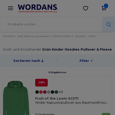
×
Wordans App
App holen
Bessere Preise in der App!
Startseite
Basic Kleidung | Accessoires
Pullover & Fleece
Hoodies
Kinder
Groß- und Einzelhandel
Grün Kinder Hoodies Pullover & Fleece
Sortieren nach
Filter
✓
12 Ergebnisse.
-48%
+11
Fruit of the Loom SC371
Kinder Kapuzenpullover aus Baumwollmischung
Günstigste: