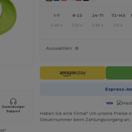
1-7
8-23
24-71
72-143
2.46
2.32
2.26
1.51
€
€
€
€
Auswahlen:
0
r Ihre Produkte an
Express-A
Zuverlässiger
Support
Haben Sie eine Firma? Um unsere Preise o
Steuernummer beim Zahlungsvorgang an.
bot?