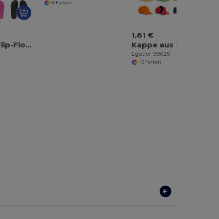
+6 Farben
1,61 €
Bequeme Flip-Flops mit PE-Sohle und PVC-Riemen
Kappe aus 100% Baumwolle
Egotier 99029
+12 Farben