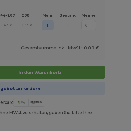
144-287
288 +
Mehr
Bestand
Menge
+
1.43
1.23
1
€
€
Gesamtsumme inkl. MwSt.:
0.00 €
In den Warenkorb
ngebot anfordern
hne MWst zu erhalten, geben Sie bitte Ihre