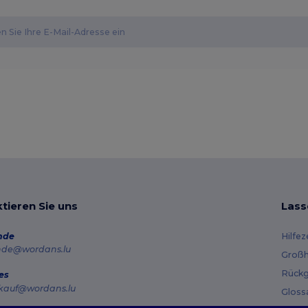
tieren Sie uns
Lass
nde
Hilfe
nde@wordans.lu
Großh
Rückg
es
kauf@wordans.lu
Gloss