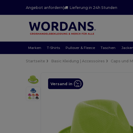
Angebot anfordern
|
Lieferung in 24h Stunden
Marken
T-Shirts
Pullover & Fleece
Taschen
Jacke
Startseite
Basic Kleidung | Accessoires
Caps und 
Versand in