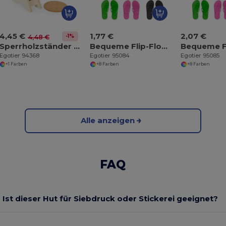
4,45 €
1,77 €
2,07 €
-1%
4,48 €
Sperrholzständer mit 6 Korkuntersetzern
Bequeme Flip-Flops mit PE-Sohle und PVC-Riemen
Egotier 94368
Egotier 95084
Egotier 95085
+1 Farben
+8 Farben
+8 Farben
Alle anzeigen
FAQ
Ist dieser Hut für Siebdruck oder Stickerei geeignet?