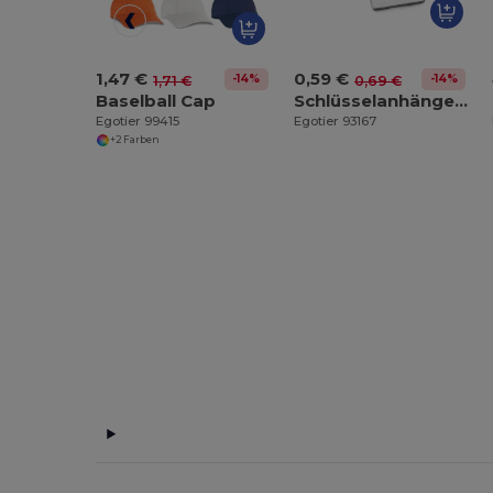
1,47 €
0,59 €
-14%
-14%
1,71 €
0,69 €
Baselball Cap
Schlüsselanhänger aus Aluminium
Egotier 99415
Egotier 93167
+2 Farben