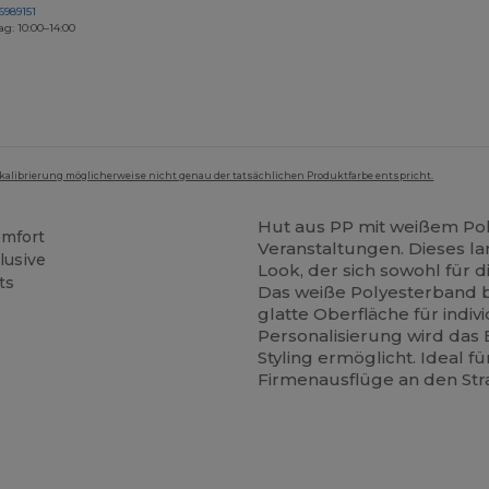
6989151
ag: 10:00–14:00
mkalibrierung möglicherweise nicht genau der tatsächlichen Produktfarbe entspricht.
Hut aus PP mit weißem Pol
omfort
Veranstaltungen. Dieses la
lusive
Look, der sich sowohl für d
ts
Das weiße Polyesterband b
glatte Oberfläche für indi
Personalisierung wird das B
Styling ermöglicht. Ideal f
Firmenausflüge an den Str