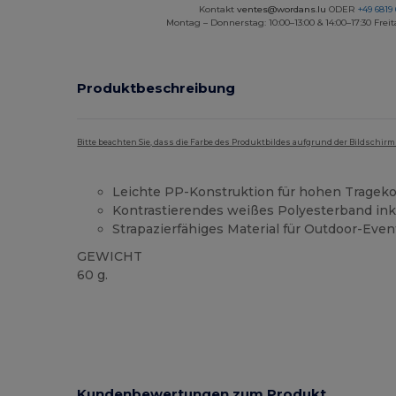
Kontakt
ventes@wordans.lu
ODER
+49 6819 
Montag – Donnerstag: 10:00–13:00 & 14:00–17:30 Freit
Produktbeschreibung
Bitte beachten Sie, dass die Farbe des Produktbildes aufgrund der Bildschir
Leichte PP-Konstruktion für hohen Tragek
Kontrastierendes weißes Polyesterband ink
Strapazierfähiges Material für Outdoor-Even
GEWICHT
60 g.
Kundenbewertungen zum Produkt