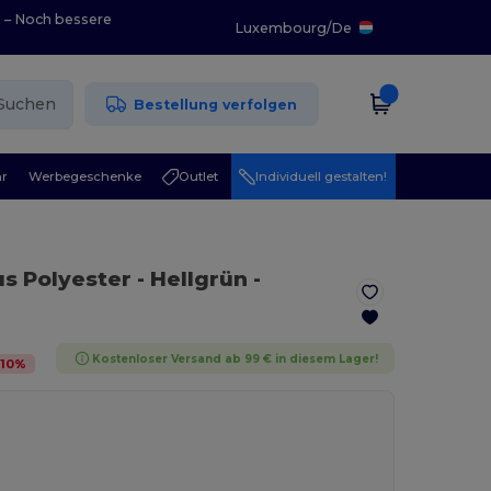
0 – Noch bessere
Luxembourg
/
De
Suchen
Bestellung verfolgen
r
Werbegeschenke
Outlet
Individuell gestalten!
us Polyester
- Hellgrün
-
Kostenloser Versand ab 99 € in diesem Lager!
-
10
%