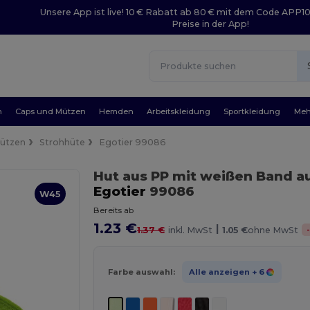
Unsere App ist live! 10 € Rabatt ab 80 € mit dem Code APP1
Preise in der App!
n
Caps und Mützen
Hemden
Arbeitskleidung
Sportkleidung
Meh
Mützen
Strohhüte
Egotier 99086
Hut aus PP mit weißen Band a
Egotier
99086
W45
Bereits ab
1.23 €
|
1.37 €
inkl. MwSt
1.05 €
ohne MwSt
Farbe auswahl:
Alle anzeigen
+ 6