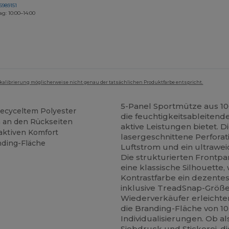
6989151
ag: 10:00–14:00
mkalibrierung möglicherweise nicht genau der tatsächlichen Produktfarbe entspricht.
5-Panel Sportmütze aus 100
recyceltem Polyester
die feuchtigkeitsableiten
n an den Rückseiten
aktive Leistungen bietet. 
aktiven Komfort
lasergeschnittene Perforat
nding-Fläche
Luftstrom und ein ultrawe
Die strukturierten Frontp
eine klassische Silhouette
Kontrastfarbe ein dezentes 
inklusive TreadSnap-Größ
Wiederverkäufer erleichte
die Branding-Fläche von 10 
Individualisierungen. Ob al
Siebdruck
und Stickerei, d