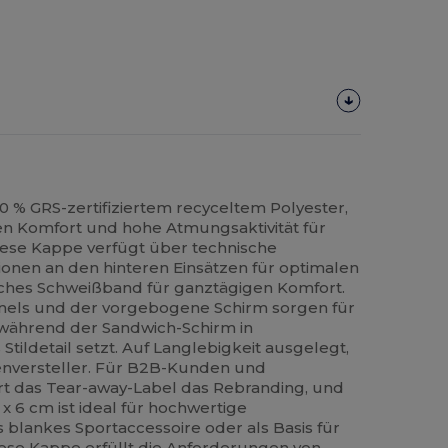
 % GRS-zertifiziertem recyceltem Polyester,
den Komfort und hohe Atmungsaktivität für
Diese Kappe verfügt über technische
ionen an den hinteren Einsätzen für optimalen
iches Schweißband für ganztägigen Komfort.
anels und der vorgebogene Schirm sorgen für
, während der Sandwich-Schirm in
Stildetail setzt. Auf Langlebigkeit ausgelegt,
enversteller. Für B2B-Kunden und
rt das Tear-away-Label das Rebranding, und
x 6 cm ist ideal für hochwertige
s blankes Sportaccessoire oder als Basis für
iese Kappe erfüllt die Anforderungen von