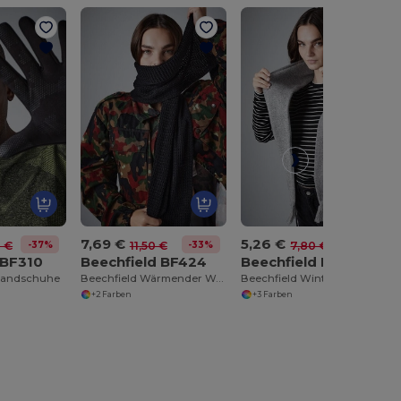
7,69 €
5,26 €
-37%
-33%
-33%
0 €
11,50 €
7,80 €
 BF310
Beechfield BF424
Beechfield BF470
thandschuhe
Beechfield Wärmender Waffelstrick-Schal
Beechfield Winterkomfort Schal für Damen und Herren
+2 Farben
+3 Farben