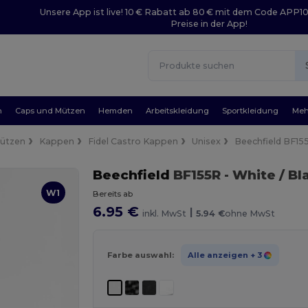
Unsere App ist live! 10 € Rabatt ab 80 € mit dem Code APP1
Preise in der App!
n
Caps und Mützen
Hemden
Arbeitskleidung
Sportkleidung
Meh
Mützen
Kappen
Fidel Castro Kappen
Unisex
Beechfield BF15
Beechfield
BF155R
- White / Bl
W1
Bereits ab
6.95 €
|
inkl. MwSt
5.94 €
ohne MwSt
Farbe auswahl:
Alle anzeigen
+ 3