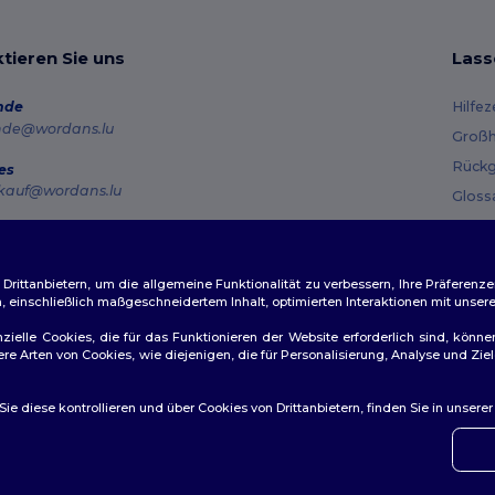
tieren Sie uns
Lass
nde
Hilfe
nde@wordans.lu
Großh
Rückg
es
kauf@wordans.lu
Gloss
Vers
line
 6819 6989151
Gutsc
tag – Donnerstag: 10:00–13:00 & 14:00–17:30 Freitag: 10:00–14:00
ittanbietern, um die allgemeine Funktionalität zu verbessern, Ihre Präferenze
n, einschließlich maßgeschneidertem Inhalt, optimierten Interaktionen mit unse
ftragsverfolgung
zielle Cookies, die für das Funktionieren der Website erforderlich sind, könne
dere Arten von Cookies, wie diejenigen, die für Personalisierung, Analyse und 
e diese kontrollieren und über Cookies von Drittanbietern, finden Sie in unsere
👋
Ha
ichtlinien
|
Datenschutzbestimmungen
|
Cookie-Richtlinie
|
Site M
Wenn 
konta