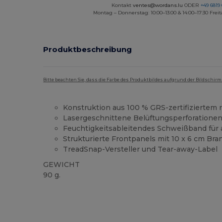
Kontakt
ventes@wordans.lu
ODER
+49 6819 
Montag – Donnerstag: 10:00–13:00 & 14:00–17:30 Freit
Produktbeschreibung
Bitte beachten Sie, dass die Farbe des Produktbildes aufgrund der Bildschir
Konstruktion aus 100 % GRS-zertifiziertem 
Lasergeschnittene Belüftungsperforatione
Feuchtigkeitsableitendes Schweißband für 
Strukturierte Frontpanels mit 10 x 6 cm Bra
TreadSnap-Versteller und Tear-away-Label
GEWICHT
90 g.