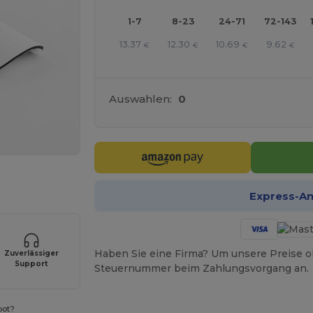
1-7
8-23
24-71
72-143
13.37
12.30
10.69
9.62
€
€
€
€
Auswahlen:
0
r Ihre Produkte an
Express-A
Haben Sie eine Firma? Um unsere Preise o
Zuverlässiger
Support
Steuernummer beim Zahlungsvorgang an.
bot?