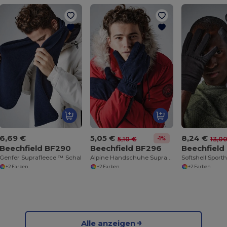
6,69 €
5,05 €
8,24 €
-1%
5,10 €
13,0
Beechfield BF290
Beechfield BF296
Beechfield
Genfer Suprafleece ™ Schal
Alpine Handschuhe Suprafleece™
Softshell Spor
+2 Farben
+2 Farben
+2 Farben
Alle anzeigen