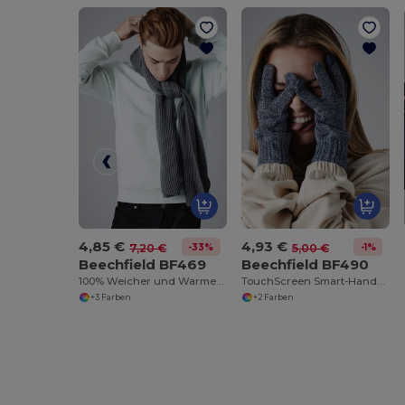
4,85 €
4,93 €
-33%
-1%
7,20 €
5,00 €
Beechfield BF469
Beechfield BF490
100% Weicher und Warmer Schal
TouchScreen Smart-Handschuhe
+3 Farben
+2 Farben