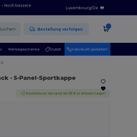
0 – Noch bessere
Luxembourg
/
De
Suchen
Bestellung verfolgen
r
Werbegeschenke
Outlet
Individuell gestalten!
5R
ack
- 5-Panel-Sportkappe
Kostenloser Versand ab 119 € in diesem Lager!