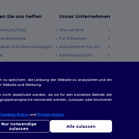
en Sie uns helfen
Unser Unternehmen
zentrum (FAQ)
Wer wir sind
andelspreise
Für Influencer
aben & Rückerstattungen
Kontaktieren Sie uns
ar
Karrierezentrum
andmethoden
heincodes
n zu speichern, die Leistung der Website zu analysieren und ein
rer Website und Werbung.
n nicht deaktiviert werden, da sie für den korrekten Betrieb der
Zielgruppenansprache verwendet werden, zulassen oder blockieren
r
Cookies Policy
und
Privacy Policy
.
llo
ap
Sie Fragen oder Bedenken haben, können Sie uns jederzeit
Nur notwendige
Alle zulassen
ktieren. Unser Chatbot ist hier, um Ihnen zu helfen.
zulassen