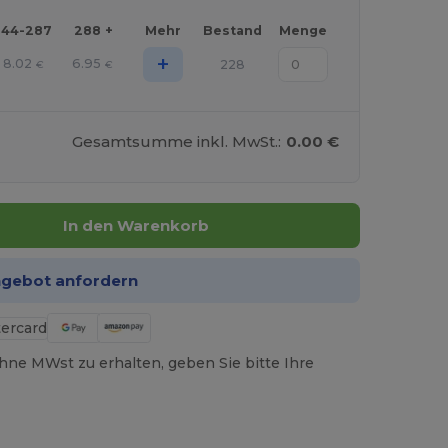
144-287
288 +
Mehr
Bestand
Menge
+
8.02
6.95
228
€
€
Gesamtsumme inkl. MwSt.:
0.00 €
In den Warenkorb
ngebot anfordern
hne MWst zu erhalten, geben Sie bitte Ihre