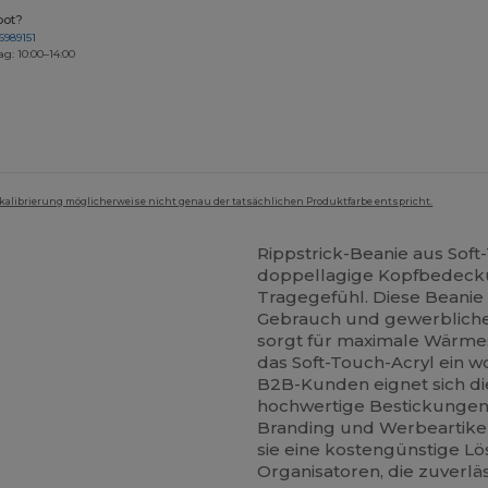
bot?
6989151
ag: 10:00–14:00
mkalibrierung möglicherweise nicht genau der tatsächlichen Produktfarbe entspricht.
Rippstrick-Beanie aus Sof
doppellagige Kopfbedeckun
Tragegefühl. Diese Beanie is
Gebrauch und gewerbliche
sorgt für maximale Wärme
das Soft-Touch-Acryl ein w
B2B-Kunden eignet sich di
hochwertige Bestickungen,
Branding und Werbeartikel 
sie eine kostengünstige L
Organisatoren, die zuverlä