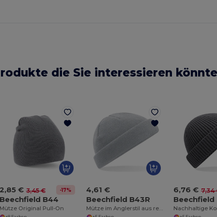
rodukte die Sie interessieren könnt
2,85 €
4,61 €
6,76 €
-17%
3,45 €
7,34
Beechfield B44
Beechfield B43R
Beechfield
Mütze Original Pull-On
Mütze im Anglerstil aus recyceltem Material
+8 Farben
+5 Farben
+5 Farben