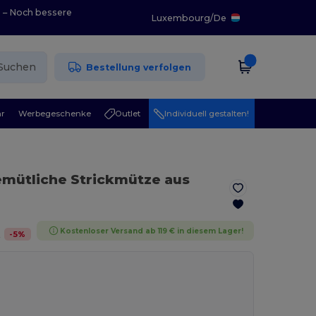
0 – Noch bessere
Luxembourg
/
De
Suchen
Bestellung verfolgen
r
Werbegeschenke
Outlet
Individuell gestalten!
emütliche Strickmütze aus
Kostenloser Versand ab 119 € in diesem Lager!
-
5
%
t