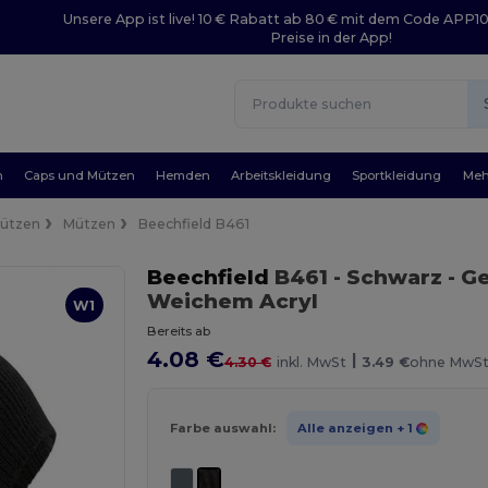
Unsere App ist live! 10 € Rabatt ab 80 € mit dem Code APP1
Preise in der App!
n
Caps und Mützen
Hemden
Arbeitskleidung
Sportkleidung
Meh
Mützen
Mützen
Beechfield B461
Beechfield
B461
- Schwarz
- G
Weichem Acryl
W1
Bereits ab
4.08 €
|
4.30 €
inkl. MwSt
3.49 €
ohne MwS
Farbe auswahl:
Alle anzeigen
+ 1