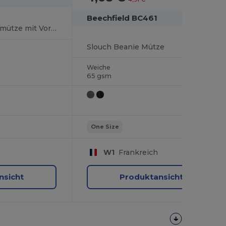
Beechfield BC461
Doppellagige Strickmütze mit Vorgebogener Krempe
Slouch Beanie Mütze
Weiche
65 gsm
One Size
W1
Frankreich
nsicht
Produktansicht