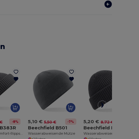
en
5,10 €
5,20 €
-8%
-7%
-40%
 €
5,50 €
8,72 €
 B383R
Beechfield B501
Beechfield B505
Nachhaltige Komfort-Rippstrickmütze
Wasserabweisende Mütze
Wasserabweisende Thermo-Strickmütze mit Fleece
+2 Farben
+3 Farben