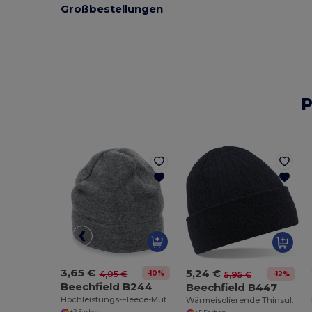
Großbestellungen
P
3,65 €
5,24 €
-10%
4,05 €
-12%
5,95 €
Beechfield B244
Beechfield B447
Hochleistungs-Fleece-Mütze für Outdoor-Abenteuer
Wärmeisolierende Thinsulate™ Strickmütze
+2 Farben