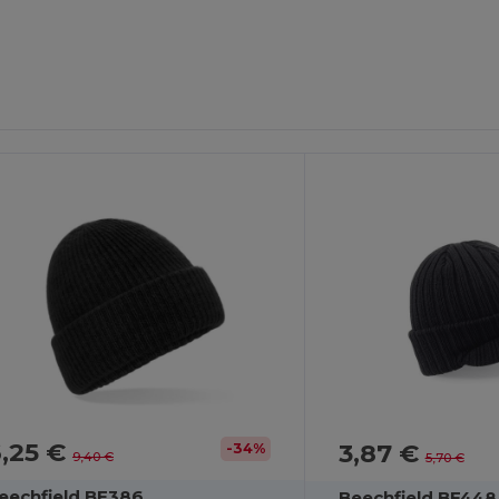
,25 €
3,87 €
-34%
9,40 €
5,70 €
eechfield BF386
Beechfield BF448