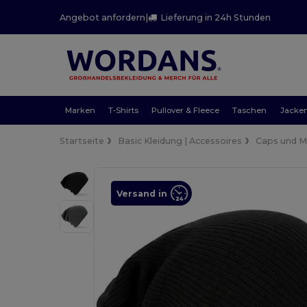
Angebot anfordern
|
Lieferung in 24h Stunden
Marken
T-Shirts
Pullover & Fleece
Taschen
Jacke
Startseite
Basic Kleidung | Accessoires
Caps und 
Versand in