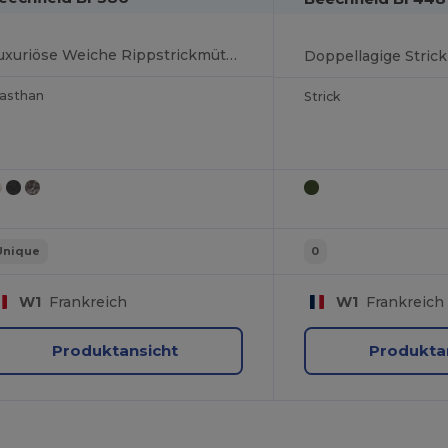
Luxuriöse Weiche Rippstrickmütze für Stilbewusste
lasthan
Strick
Unique
0
W1
Frankreich
W1
Frankreich
Produktansicht
Produkta