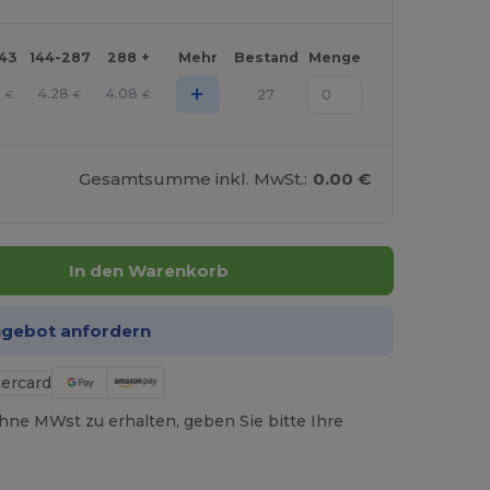
143
144-287
288 +
Mehr
Bestand
Menge
+
8
4.28
4.08
27
€
€
€
Gesamtsumme inkl. MwSt.:
0.00 €
In den Warenkorb
ngebot anfordern
hne MWst zu erhalten, geben Sie bitte Ihre