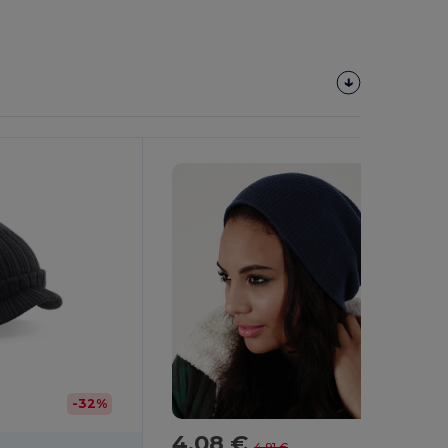
-32%
4,08 €
-17%
4,91 €