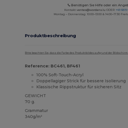
Benötigen Sie Hilfe oder ein Ange
Kontakt
ventes@wordans.lu
ODER
+49 6819 
Montag – Donnerstag: 10:00–13:00 & 14:00–17:30 Freit
Produktbeschreibung
Bitte beachten Sie, dass die Farbe des Produktbildes aufgrund der Bildschir
Reference: BC461, BF461
100% Soft-Touch-Acryl
Doppellagiger Strick für bessere Isolierung
Klassische Rippstruktur für sicheren Sitz
GEWICHT
70 g.
Grammatur
340g/m²