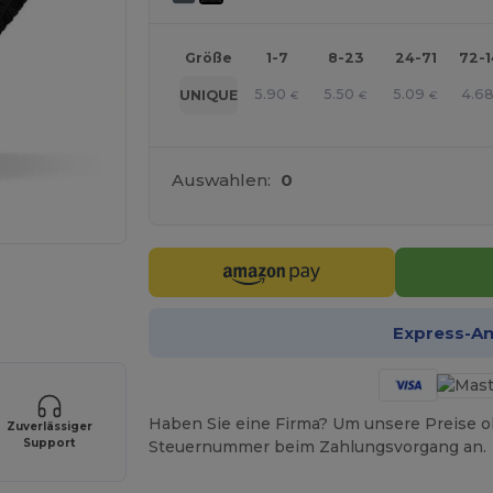
Größe
1-7
8-23
24-71
72-
5.90
5.50
5.09
4.6
UNIQUE
€
€
€
Auswahlen:
0
r Ihre Produkte an
Express-A
Haben Sie eine Firma? Um unsere Preise o
Zuverlässiger
Support
Steuernummer beim Zahlungsvorgang an.