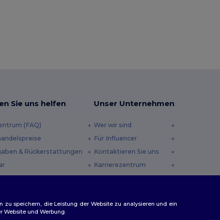
en Sie uns helfen
Unser Unternehmen
zentrum (FAQ)
Wer wir sind
andelspreise
Für Influencer
aben & Rückerstattungen
Kontaktieren Sie uns
ar
Karrierezentrum
andmethoden
heincodes
n zu speichern, die Leistung der Website zu analysieren und ein
rer Website und Werbung.