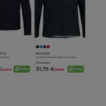
Jetzt konfigurieren!
A732
B&C BC651
ll-Jacke
Hooded Softshell Jacke für Kinder
Günstigste:
€
31,75 €
Kaufen
Kaufen
26,30 €
59,96 €