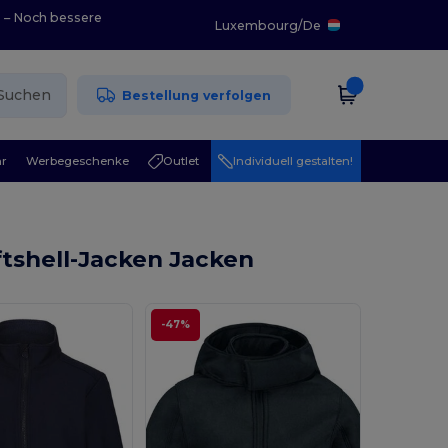
0 – Noch bessere
Luxembourg
/
De
Suchen
Bestellung verfolgen
r
Werbegeschenke
Outlet
Individuell gestalten!
tshell-Jacken Jacken
-47%