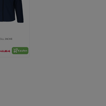
ELL JACKE
€
Kaufen
40,85 €