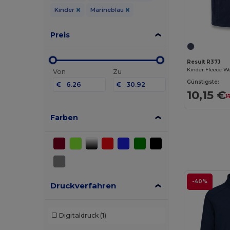
Kinder
Marineblau
Preis
Result R37J
Von
Zu
Günstigste:
€
€
10,15 €
1
Farben
-40%
Druckverfahren
Digitaldruck
(1)