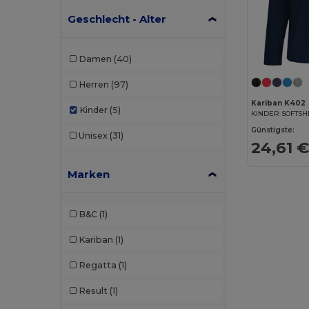
Geschlecht - Alter
Damen
(40)
Herren
(97)
Kariban K402
Kinder
(5)
KINDER SOFTSH
Günstigste:
Unisex
(31)
24,61 
Marken
B&C
(1)
Kariban
(1)
Regatta
(1)
Result
(1)