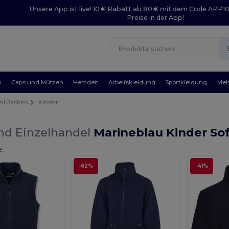
Unsere App ist live! 10 € Rabatt ab 80 € mit dem Code APP1
Preise in der App!
n
Caps und Mützen
Hemden
Arbeitskleidung
Sportkleidung
Meh
ell-Jacken
Kinder
nd Einzelhandel
Marineblau Kinder Sof
e.
-62%
-41%