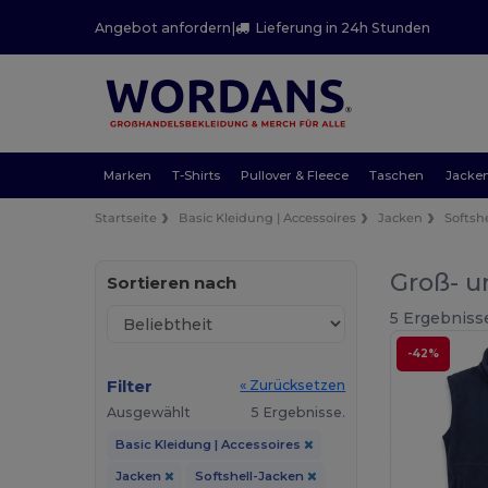
Angebot anfordern
|
Lieferung in 24h Stunden
Marken
T-Shirts
Pullover & Fleece
Taschen
Jacke
Startseite
Basic Kleidung | Accessoires
Jacken
Softsh
Groß- u
Sortieren nach
5 Ergebniss
-42%
Filter
« Zurücksetzen
Ausgewählt
5 Ergebnisse.
Basic Kleidung | Accessoires
Jacken
Softshell-Jacken