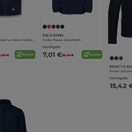
SOL'S 00589
Kinder Fleece Weste für Aktive Outdoor Abenteuer
Kinder Fleece Jacke North
Günstigste:
7,01 €
Kaufen
Kaufen
7,60 €
18,46 €
REGATTA RG
Kinder-Softshe
Günstigste:
15,42 