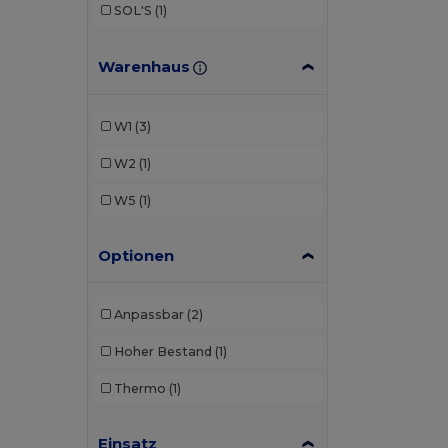
SOL'S
(1)
Warenhaus
W1
(3)
W2
(1)
W5
(1)
Optionen
Anpassbar
(2)
Hoher Bestand
(1)
Thermo
(1)
Einsatz