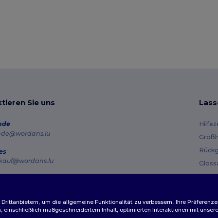
tieren Sie uns
Lass
nde
Hilfe
nde@wordans.lu
Großh
Rückg
es
kauf@wordans.lu
Gloss
Vers
line
 6819 6989151
Gutsc
tag – Donnerstag: 10:00–13:00 & 14:00–17:30 Freitag: 10:00–14:00
ittanbietern, um die allgemeine Funktionalität zu verbessern, Ihre Präferenze
n, einschließlich maßgeschneidertem Inhalt, optimierten Interaktionen mit unse
ftragsverfolgung