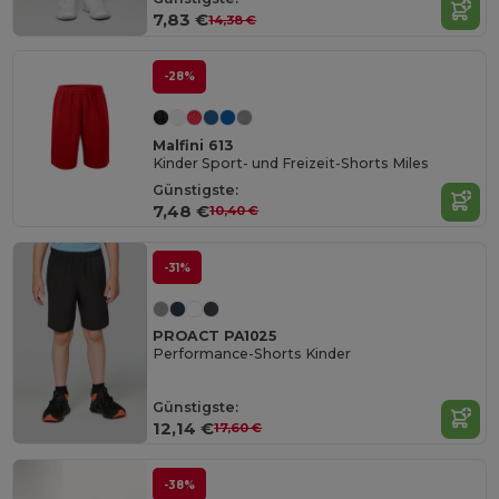
7,83 €
14,38 €
-28%
Malfini 613
Kinder Sport- und Freizeit-Shorts Miles
Günstigste:
7,48 €
10,40 €
-31%
PROACT PA1025
Performance-Shorts Kinder
Günstigste:
12,14 €
17,60 €
-38%