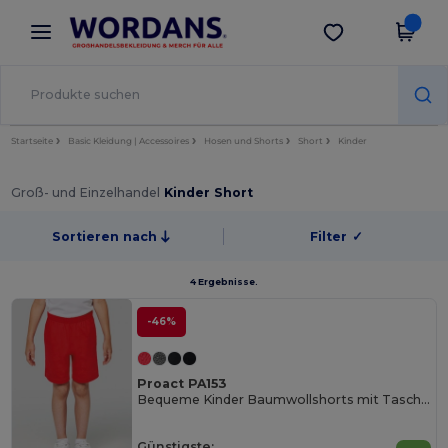
×
Wordans App
App holen
Bessere Preise in der App!
Startseite
Basic Kleidung | Accessoires
Hosen und Shorts
Short
Kinder
Groß- und Einzelhandel
Kinder Short
Sortieren nach
Filter
✓
4 Ergebnisse.
-46%
Proact PA153
Bequeme Kinder Baumwollshorts mit Taschen
Günstigste: