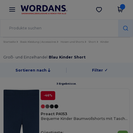
×
Wordans App
App holen
Bessere Preise in der App!
Startseite
Basic Kleidung | Accessoires
Hosen und Shorts
Short
Kinder
Groß- und Einzelhandel
Blau Kinder Short
Sortieren nach
Filter
✓
3 Ergebnisse.
-46%
Proact PA153
Bequeme Kinder Baumwollshorts mit Taschen
Günstigste: