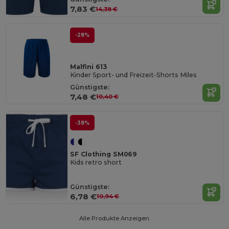
7,83 €
14,38 €
-28%
Malfini 613
Kinder Sport- und Freizeit-Shorts Miles
Günstigste:
7,48 €
10,40 €
-38%
SF Clothing SM069
Kids retro short
Günstigste:
6,78 €
10,94 €
Alle Produkte Anzeigen.