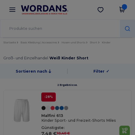
×
Wordans App
App holen
Bessere Preise in der App!
Startseite
Basic Kleidung | Accessoires
Hosen und Shorts
Short
Kinder
Groß- und Einzelhandel
Weiß Kinder Short
Sortieren nach
Filter
✓
2 Ergebnisse.
-28%
Malfini 613
Kinder Sport- und Freizeit-Shorts Miles
Günstigste:
7,48 €
10,40 €