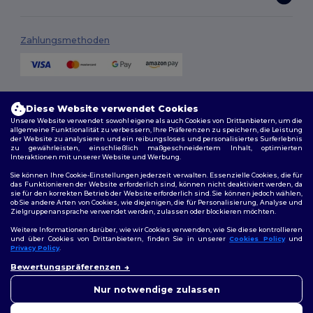
Zahlungsmethoden
Versandmethoden
Diese Website verwendet Cookies
Unsere Website verwendet sowohl eigene als auch Cookies von Drittanbietern, um die
allgemeine Funktionalität zu verbessern, Ihre Präferenzen zu speichern, die Leistung
der Website zu analysieren und ein reibungsloses und personalisiertes Surferlebnis
zu gewährleisten, einschließlich maßgeschneidertem Inhalt, optimierten
Interaktionen mit unserer Website und Werbung.
Sie können Ihre Cookie-Einstellungen jederzeit verwalten. Essenzielle Cookies, die für
das Funktionieren der Website erforderlich sind, können nicht deaktiviert werden, da
sie für den korrekten Betrieb der Website erforderlich sind. Sie können jedoch wählen,
Folge uns
ob Sie andere Arten von Cookies, wie diejenigen, die für Personalisierung, Analyse und
Zielgruppenansprache verwendet werden, zulassen oder blockieren möchten.
Weitere Informationen darüber, wie wir Cookies verwenden, wie Sie diese kontrollieren
und über Cookies von Drittanbietern, finden Sie in unserer
Cookies Policy
und
Privacy Policy
.
2026. Alle Rechte vorbehalten
👋
Hallo
Allgemeine Geschäftsbedingungen
|
Personalisierungsrichtlinien
|
Bewertungspräferenzen
Wenn Sie Fragen oder
Datenschutzbestimmungen
|
Cookie-Richtlinie
|
Site Map
Bedenken haben, können Sie
Nur notwendige zulassen
uns jederzeit kontaktieren.
Unser Chatbot ist hier, um