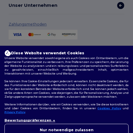
Unser Unternehmen
Zahlungsmethoden
Versandmethoden
Diese Website verwendet Cookies
Unsere Website verwendet sowohl eigene als auch Cookies von Drittanbietern, um die
allgemeine Funktionalität zu verbessern, Ihre Präferenzen zu speichern, die Leistung
der Website zu analysieren und ein reibungsloses und personalisiertes Surferlebnis
zu gewährleisten, einschließlich maßgeschneidertem Inhalt, optimierten
Interaktionen mit unserer Website und Werbung.
Sie können Ihre Cookie-Einstellungen jederzeit verwalten. Essenzielle Cookies, die für
das Funktionieren der Website erforderlich sind, können nicht deaktiviert werden, da
sie für den korrekten Betrieb der Website erforderlich sind. Sie können jedoch wählen,
Folge uns
ob Sie andere Arten von Cookies, wie diejenigen, die für Personalisierung, Analyse und
Zielgruppenansprache verwendet werden, zulassen oder blockieren möchten.
Weitere Informationen darüber, wie wir Cookies verwenden, wie Sie diese kontrollieren
und über Cookies von Drittanbietern, finden Sie in unserer
Cookies Policy
und
Privacy Policy
.
2026. Alle Rechte vorbehalten
👋
Hallo
Bewertungspräferenzen
Allgemeine Geschäftsbedingungen
|
Personalisierungsrichtlinien
|
Wenn Sie Fragen oder
Datenschutzbestimmungen
|
Cookie-Richtlinie
|
Site Map
Bedenken haben, können Sie
Nur notwendige zulassen
uns jederzeit kontaktieren.