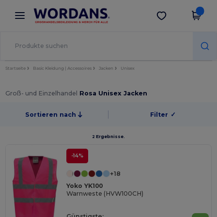
×
Wordans App
App holen
Bessere Preise in der App!
Startseite
Basic Kleidung | Accessoires
Jacken
Unisex
Groß- und Einzelhandel
Rosa Unisex Jacken
Sortieren nach
Filter
✓
2 Ergebnisse.
-14%
+18
Yoko YK100
Warnweste (HVW100CH)
Günstigste: