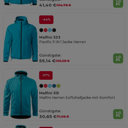
41,40 €
104,78 €
-44%
Malfini 533
Pacific 3 IN 1 Jacke Herren
Günstigste:
59,14 €
105,58 €
-57%
Malfini 515
Malfini Herren Softshelljacke mit Komfort
Günstigste:
30,65 €
71,06 €