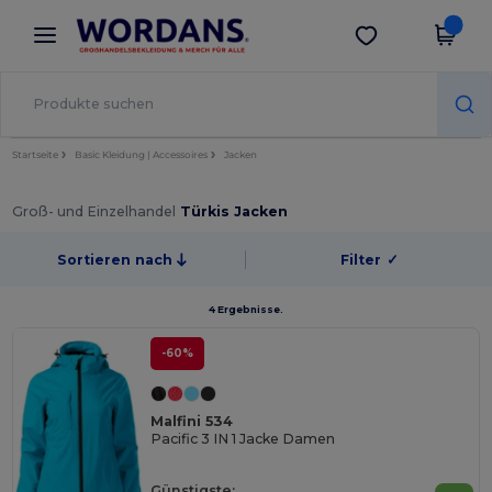
×
Wordans App
App holen
Bessere Preise in der App!
Startseite
Basic Kleidung | Accessoires
Jacken
Groß- und Einzelhandel
Türkis Jacken
Sortieren nach
Filter
✓
4 Ergebnisse.
-60%
Malfini 534
Pacific 3 IN 1 Jacke Damen
Günstigste: