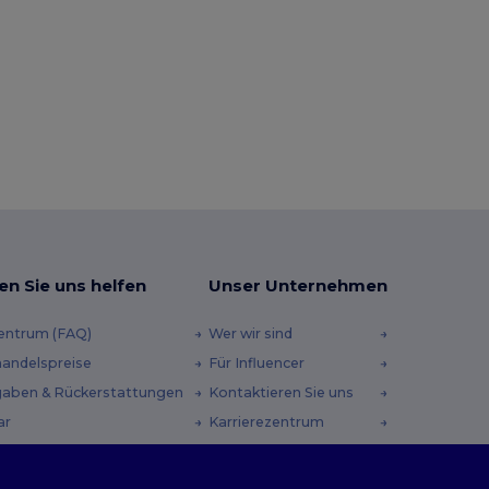
en Sie uns helfen
Unser Unternehmen
zentrum (FAQ)
Wer wir sind
andelspreise
Für Influencer
aben & Rückerstattungen
Kontaktieren Sie uns
ar
Karrierezentrum
andmethoden
heincodes