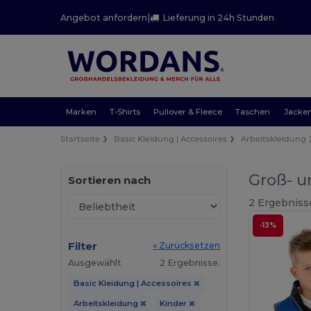
Angebot anfordern
|
Lieferung in 24h Stunden
Marken
T-Shirts
Pullover & Fleece
Taschen
Jacke
Startseite
Basic Kleidung | Accessoires
Arbeitskleidung
Groß- u
Sortieren nach
2 Ergebniss
-13%
Filter
« Zurücksetzen
Ausgewählt
2 Ergebnisse.
Basic Kleidung | Accessoires
Arbeitskleidung
Kinder