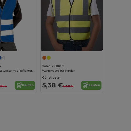
+1
V
Yoko YK100C
Kinder Sicherheitsweste mit Reflektoren
Warnweste für Kinder
Günstigste:
5,38 €
Kaufen
Kaufen
80 €
5,40 €