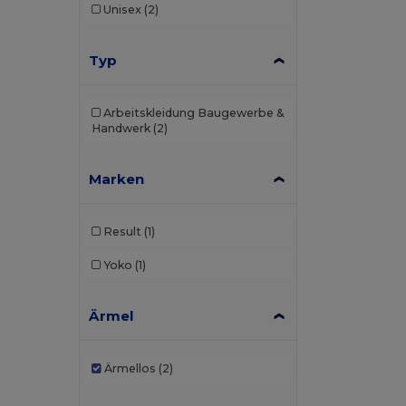
Unisex
(2)
Typ
Arbeitskleidung Baugewerbe &
Handwerk
(2)
Marken
Result
(1)
Yoko
(1)
Ärmel
Ärmellos
(2)