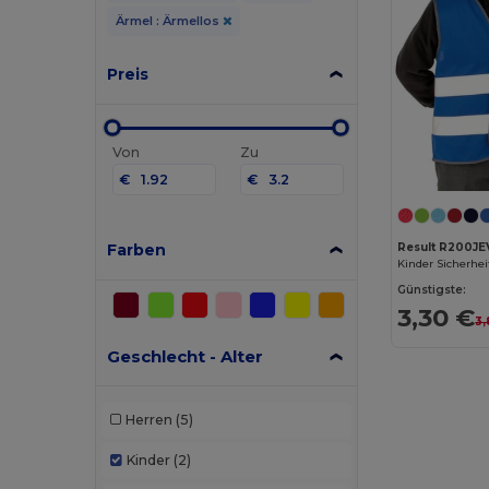
Ärmel : Ärmellos
Preis
Von
Zu
€
€
Farben
Result R200JE
Günstigste:
3,30 €
3,
Geschlecht - Alter
Herren
(5)
Kinder
(2)