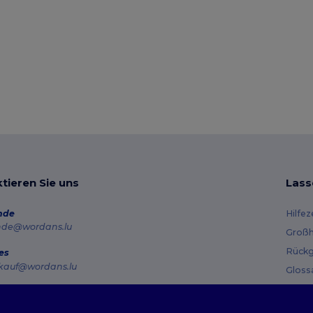
tieren Sie uns
Lass
nde
Hilfe
nde@wordans.lu
Großh
Rückg
es
kauf@wordans.lu
Gloss
Vers
line
 6819 6989151
Gutsc