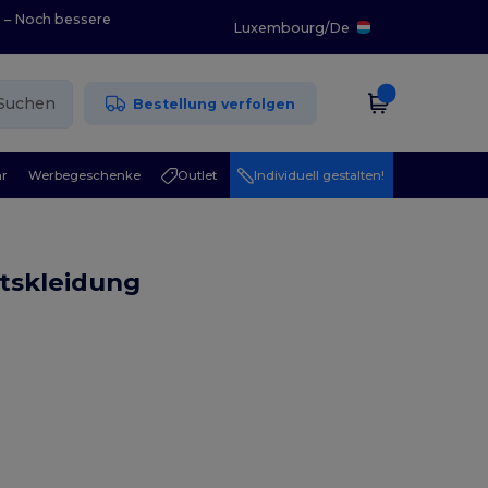
0 – Noch bessere
Luxembourg
/
De
Suchen
Bestellung verfolgen
r
Werbegeschenke
Outlet
Individuell gestalten!
itskleidung