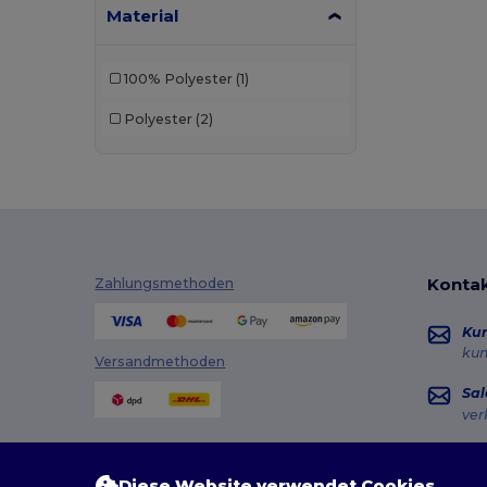
Material
100% Polyester
(1)
Polyester
(2)
Kontak
Zahlungsmethoden
Ku
ku
Versandmethoden
Sal
ver
Hot
+49
Diese Website verwendet Cookies